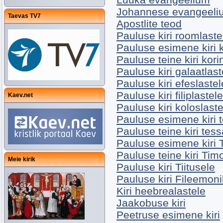
Johannese evangeeli
Taevas TV7
Apostlite teod
Pauluse kiri roomlaste
Pauluse esimene kiri k
Pauluse teine kiri kori
Pauluse kiri galaatlast
Pauluse kiri efeslastel
Pauluse kiri filiplastele
Kaev.net
Pauluse kiri koloslaste
Pauluse esimene kiri t
Pauluse teine kiri tess
Pauluse esimene kiri 
Pauluse teine kiri Tim
Meie kirik
Pauluse kiri Tiitusele
Pauluse kiri Fileemoni
Kiri heebrealastele
Jaakobuse kiri
Peetruse esimene kiri