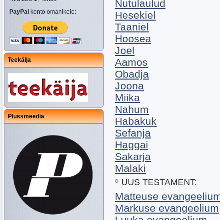
Nutulaulud
PayPal
konto omanikele:
Hesekiel
Taaniel
Hoosea
Joel
Teekäija
Aamos
Obadja
Joona
Miika
Nahum
Plussmeedia
Habakuk
Sefanja
Haggai
Sakarja
Malaki
UUS TESTAMENT:
Matteuse evangeeliu
Markuse evangeelium
Luuka evangeelium