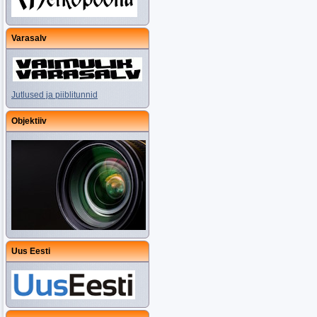
Varasalv
Jutlused ja piiblitunnid
Objektiiv
Uus Eesti