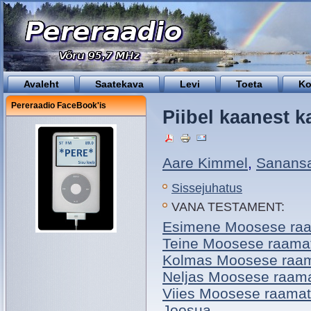
Avaleht
Saatekava
Levi
Toeta
Ko
Pereraadio FaceBook'is
Piibel kaanest k
Aare Kimmel
,
Sanansa
Sissejuhatus
VANA TESTAMENT:
Esimene Moosese ra
Teine Moosese raama
Kolmas Moosese raa
Neljas Moosese raam
Viies Moosese raamat
Joosua