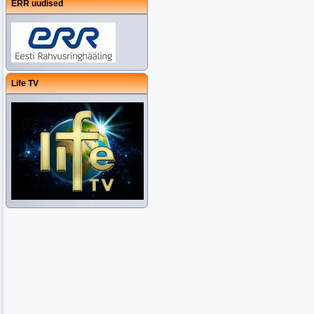
ERR uudised
Life TV