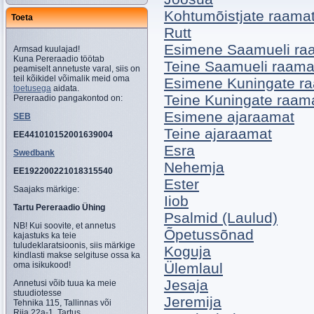
Kohtumõistjate raama
Toeta
Rutt
Esimene Saamueli ra
Armsad kuulajad!
Kuna Pereraadio töötab
Teine Saamueli raama
peamiselt annetuste varal, siis on
teil kõikidel võimalik meid oma
Esimene Kuningate r
toetusega
aidata.
Teine Kuningate raam
Pereraadio pangakontod on:
Esimene ajaraamat
SEB
Teine ajaraamat
EE441010152001639004
Esra
Swedbank
Nehemja
EE192200221018315540
Ester
Saajaks märkige:
Iiob
Tartu Pereraadio Ühing
Psalmid (Laulud)
NB! Kui soovite, et annetus
Õpetussõnad
kajastuks ka teie
tuludeklaratsioonis, siis märkige
Koguja
kindlasti makse selgituse ossa ka
oma isikukood!
Ülemlaul
Jesaja
Annetusi võib tuua ka meie
stuudiotesse
Jeremija
Tehnika 115, Tallinnas või
Riia 22a-1, Tartus