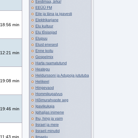
Eestimaa, ärka!
EEÜÜ FM
Eile ja täna ja igavesti
Elektrikarjane
18:56 min
Elu kultuur
Elu tõsiasjad
Elupuu
Elust enesest
Enne koitu
12:21 min
Gospelmix
Harta raamatutund
Heategu
Heldurssoni ja Adupoja jututuba
19:08 min
Helikeel
Hingevaod
Hommikupalvus
Hõimurahvaste aeg
Igavikukaja
19:46 min
Igihaljas inimene
Ihu, hing ja vaim
Iisrael ja meie
Iisraeli minutid
11:43 min
Ilmaelu