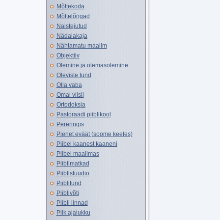
Mõttekoda
Mõttelõngad
Naistejutud
Nädalakaja
Nähtamatu maailm
Objektiiv
Olemine ja olemasolemine
Oleviste tund
Olla vaba
Omal viisil
Ortodoksia
Pastoraadi piiblikool
Pereringis
Pienet eväät (soome keeles)
Piibel kaanest kaaneni
Piibel maailmas
Piiblimatkad
Piiblistuudio
Piiblitund
Piiblivõti
Piibli linnad
Pilk ajalukku