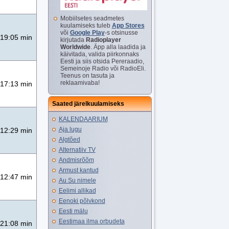
Mobiilsetes seadmetes
kuulamiseks tuleb
App Stores
või
Google Play
-s otsinusse
19:05 min
kirjutada
Radioplayer
Worldwide
. Äpp alla laadida ja
käivitada, valida piirkonnaks
Eesti ja siis otsida Pereraadio,
Semeinoje Radio või RadioEli.
Teenus on tasuta ja
reklaamivaba!
17:13 min
Saated järelkuulamiseks
KALENDAARIUM
Aja lugu
12:29 min
Algtõed
Alternatiiv TV
Andmisrõõm
Armust kantud
12:47 min
Au Su nimele
Eelimi allikad
Eenoki põlvkond
Eesti mälu
Eestimaa ilma orbudeta
21:08 min