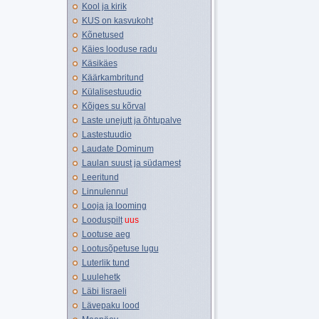
Kool ja kirik
KUS on kasvukoht
Kõnetused
Käies looduse radu
Käsikäes
Käärkambritund
Külalisestuudio
Kõiges su kõrval
Laste unejutt ja õhtupalve
Lastestuudio
Laudate Dominum
Laulan suust ja südamest
Leeritund
Linnulennul
Looja ja looming
Looduspilt
uus
Lootuse aeg
Lootusõpetuse lugu
Luterlik tund
Luulehetk
Läbi Iisraeli
Lävepaku lood