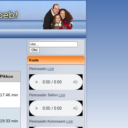
Kuula
Pereraadio
Link
Pikkus
17:46 min
Pereraadio Tallinn
Link
19:33 min
Pereraadio Kuressaare
Link