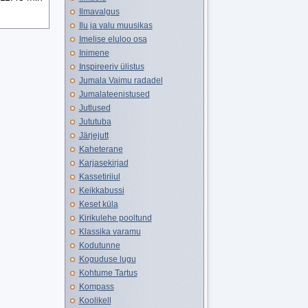
Ilmavalgus
Ilu ja valu muusikas
Imelise eluloo osa
Inimene
Inspireeriv ülistus
Jumala Vaimu radadel
Jumalateenistused
Jutlused
Jututuba
Järjejutt
Kaheterane
Karjasekirjad
Kassetiriiul
Keikkabussi
Keset küla
Kirikulehe pooltund
Klassika varamu
Kodutunne
Koguduse lugu
Kohtume Tartus
Kompass
Koolikell