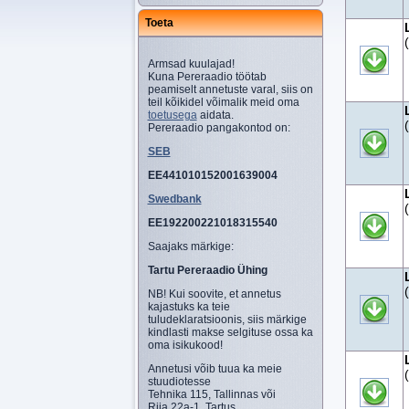
Toeta
Armsad kuulajad!
Kuna Pereraadio töötab
peamiselt annetuste varal, siis on
teil kõikidel võimalik meid oma
toetusega
aidata.
Pereraadio pangakontod on:
SEB
EE441010152001639004
Swedbank
EE192200221018315540
Saajaks märkige:
Tartu Pereraadio Ühing
NB! Kui soovite, et annetus
kajastuks ka teie
tuludeklaratsioonis, siis märkige
kindlasti makse selgituse ossa ka
oma isikukood!
Annetusi võib tuua ka meie
stuudiotesse
Tehnika 115, Tallinnas või
Riia 22a-1, Tartus