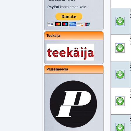
PayPal
konto omanikele:
Teekäija
Plussmeedia