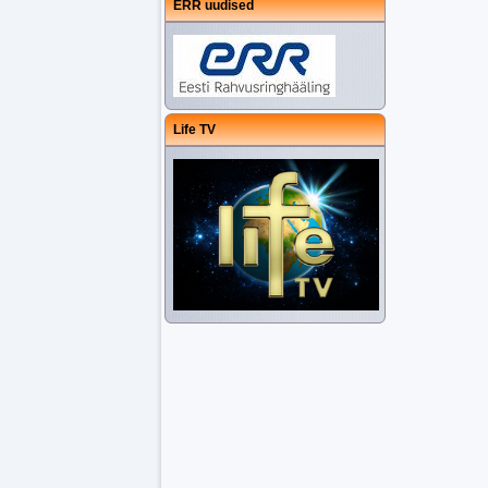
ERR uudised
Life TV