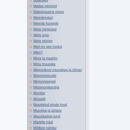
Maapäev
Maitse misjonit
Maksimaalne mees
Meestejutud
Meeste hommik
Meie inimesed
Meie lugu
Meie misjon
Meil on see lootus
Miks?
Mina ja maailm
Minu muusika
Misjonikoor muusikas ja sõnas
Misjoniminutid
Misjonipeegel
Missioonikandja
Monitor
Mosaiik
Muudetud elude lood
Muusika ja ülistus
Muusikaline tund
Märtrite hääl
Mõttele nähtav