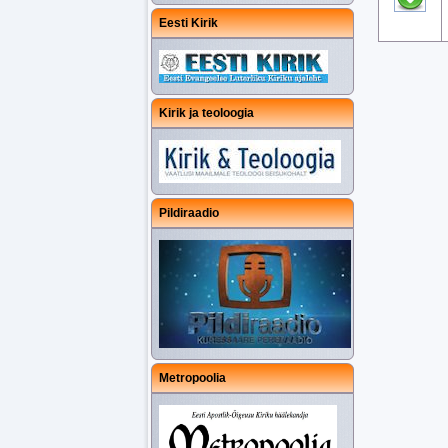
Eesti Kirik
Kirik ja teoloogia
Pildiraadio
Metropoolia