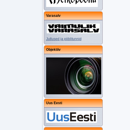
Varasalv
Jutlused ja piiblitunnid
Objektiiv
Uus Eesti