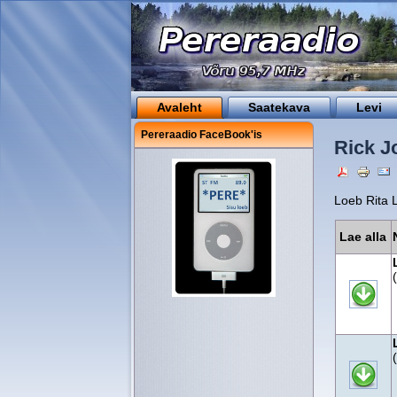
Avaleht
Saatekava
Levi
Pereraadio FaceBook'is
Rick J
Loeb Rita 
Lae alla