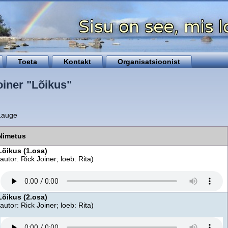
Toeta
Kontakt
Organisatsioonist
oiner "Lõikus"
Lauge
Nimetus
Lõikus (1.osa)
(autor: Rick Joiner; loeb: Rita)
Lõikus (2.osa)
(autor: Rick Joiner; loeb: Rita)