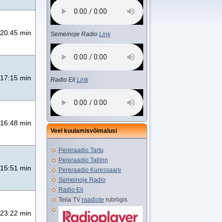
20:45 min
Semeinoje Radio
Link
17:15 min
Radio Eli
Link
16:48 min
Veel kuulamisvõimalusi
Pereraadio Tartu
Pereraadio Tallinn
15:51 min
Pereraadio Kuressaare
Semeinoje Radio
Radio Eli
Telia TV
raadiote
rubriigis
23:22 min