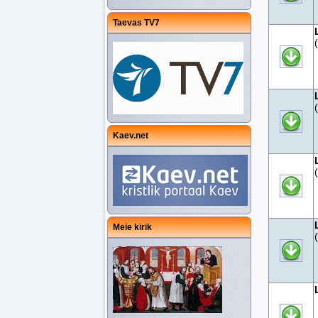
Taevas TV7
Kaev.net
Meie kirik