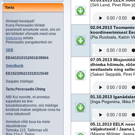
05.03.2013 EELK noorte
(Sirli Lend, Piret Riim jt
Toeta
Armsad kuulajad!
Kuna Pereraadio töötab
02.04.2013 Toomamiss
peamiselt annetuste varal, siis on
koordineerimisest Eest
teil kõikidel võimalik meid oma
(Pia Ruotsala, Katrin Vi
toetusega
aidata.
Pereraadio pangakontod on:
SEB
EE441010152001639004
07.05.2013 Misjonitö
dhimba hõimule, rõõm
Swedbank
eestlastele ning selle
EE192200221018315540
(Sakari Seppälä, Piret 
Saajaks märkige:
Tartu Pereraadio Ühing
01.10.2013 Iganädala
NB! Kui soovite, et annetus
kajastuks ka teie
(Inga Pogonina, Ilkka P
tuludeklaratsioonis, siis märkige
kindlasti makse selgituse ossa ka
oma isikukood!
Annetusi võib tuua ka meie
05.11.2013 EELK noo
stuudiotesse
väljakutseid / Jaana 
Tehnika 115, Tallinnas või
(Magne Mölster, Jaana L
Riia 22a-1, Tartus