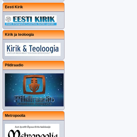
Eesti Kirik
Kirik ja teoloogia
Pildiraadio
Metropoolia