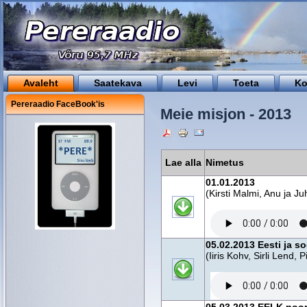
Avaleht
Saatekava
Levi
Toeta
Ko
Pereraadio FaceBook'is
Meie misjon - 2013
Lae alla
Nimetus
01.01.2013
(Kirsti Malmi, Anu ja Ju
05.02.2013 Eesti ja 
(Iiris Kohv, Sirli Lend, P