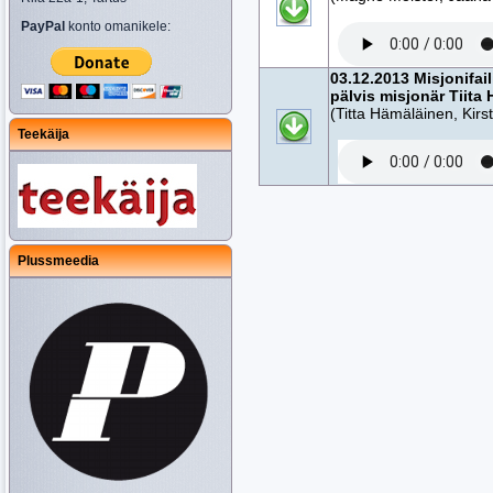
PayPal
konto omanikele:
03.12.2013 Misjonifa
pälvis misjonär Tiita
(Titta Hämäläinen, Kirst
Teekäija
Plussmeedia