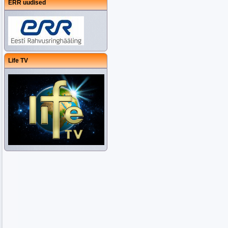
ERR uudised
Life TV