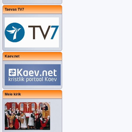
Taevas TV7
Kaev.net
Meie kirik