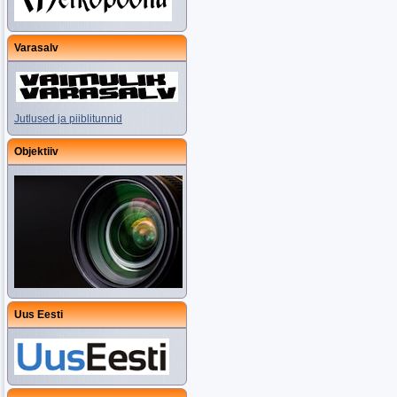
Varasalv
Jutlused ja piiblitunnid
Objektiiv
Uus Eesti