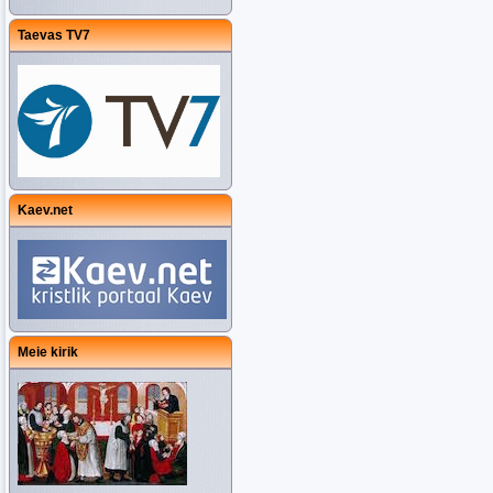
Taevas TV7
Kaev.net
Meie kirik