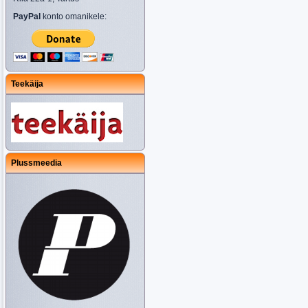
PayPal
konto omanikele:
Teekäija
Plussmeedia