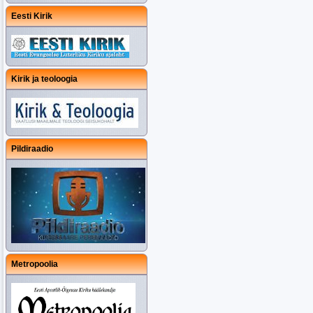
Eesti Kirik
Kirik ja teoloogia
Pildiraadio
Metropoolia