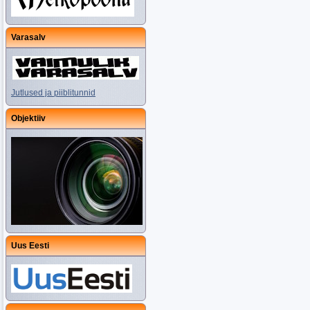
Varasalv
Jutlused ja piiblitunnid
Objektiiv
Uus Eesti