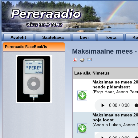
Avaleht
Saatekava
Levi
Toeta
Ko
Pereraadio FaceBook'is
Maksimaalne mees -
Lae alla
Nimetus
Maksimaalne mees 201
nende pidamisest
(Ergo Haar, Janno Pee
Maksimaalne mees 201
poja loost
(Andrus Lukas, Janno 