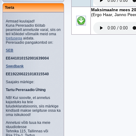
Toeta
Maksimaalne mees 201
(Ergo Haar, Janno Pee
Armsad kuulajad!
Kuna Pereraadio töötab
peamiselt annetuste varal, siis on
teil kõikidel võimalik meid oma
toetusega
aidata.
Pereraadio pangakontod on:
SEB
EE441010152001639004
Swedbank
EE192200221018315540
Saajaks märkige:
Tartu Pereraadio Ühing
NB! Kui soovite, et annetus
kajastuks ka teie
tuludeklaratsioonis, siis märkige
kindlasti makse selgituse ossa ka
oma isikukood!
Annetusi võib tuua ka meie
stuudiotesse
Tehnika 115, Tallinnas või
Riia 22a-1, Tartus