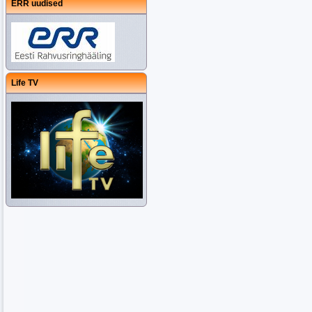
ERR uudised
Life TV