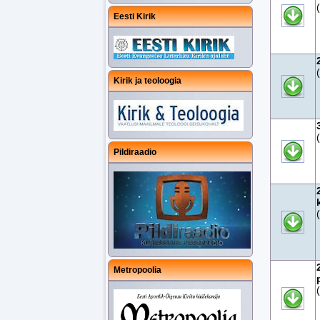
Eesti Kirik
Kirik ja teoloogia
Pildiraadio
Metropoolia