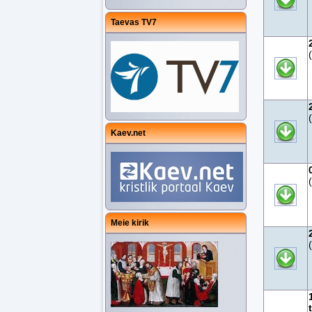
Taevas TV7
Kaev.net
Meie kirik