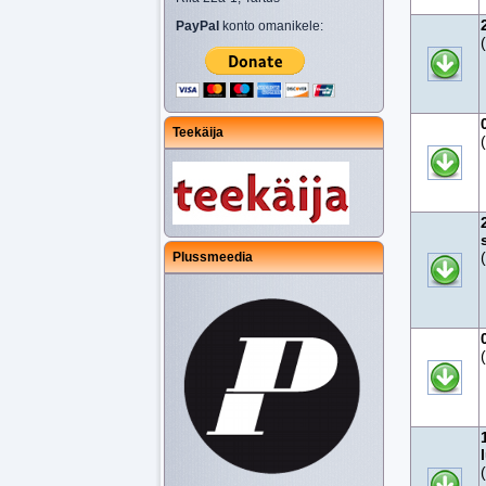
PayPal
konto omanikele:
Teekäija
Plussmeedia