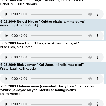
15.01.2009 William R. Hoyt "Numbritega efektiivseks"
(Helari Puu, Tiina Nõlvak)
05.02.2009 Norvel Hayes "Kuidas elada ja mitte surra"
(Anne Leppik, Külli Kuusk)
19.02.2009 Arne Hiob "Uusaja kristlikud mõtlejad"
(Arne Hiob, Ain Riistan)
05.03.2009 Rick Joyner "Kui Jumal kõndis maa peal"
(Kristel Laul, Külli Kuusk)
12.03.2009 Eluterve mure (raamatud: Terry Law "Iga uskliku
võitlus" ja Joyce Meyer "Mõistuse lahinguväli")
(Laura Herm jt.)