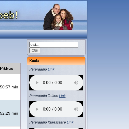
Kuula
Pikkus
Pereraadio
Link
50:57 min
Pereraadio Tallinn
Link
52:29 min
Pereraadio Kuressaare
Link