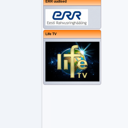
ERR uudised
Life TV