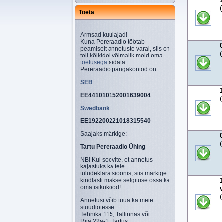
Toeta
Armsad kuulajad!
Kuna Pereraadio töötab
peamiselt annetuste varal, siis on
teil kõikidel võimalik meid oma
toetusega
aidata.
Pereraadio pangakontod on:
SEB
EE441010152001639004
Swedbank
EE192200221018315540
Saajaks märkige:
Tartu Pereraadio Ühing
NB! Kui soovite, et annetus
kajastuks ka teie
tuludeklaratsioonis, siis märkige
kindlasti makse selgituse ossa ka
oma isikukood!
Annetusi võib tuua ka meie
stuudiotesse
Tehnika 115, Tallinnas või
Riia 22a-1, Tartus