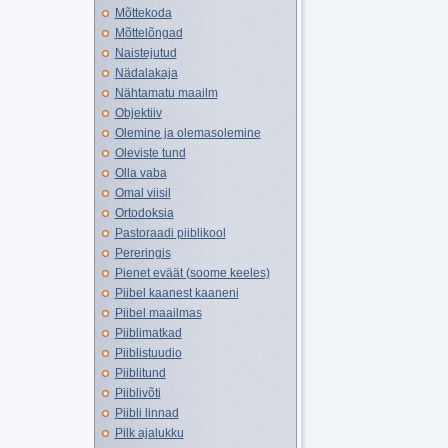
Mõttekoda
Mõttelõngad
Naistejutud
Nädalakaja
Nähtamatu maailm
Objektiiv
Olemine ja olemasolemine
Oleviste tund
Olla vaba
Omal viisil
Ortodoksia
Pastoraadi piiblikool
Pereringis
Pienet eväät (soome keeles)
Piibel kaanest kaaneni
Piibel maailmas
Piiblimatkad
Piiblistuudio
Piiblitund
Piiblivõti
Piibli linnad
Pilk ajalukku