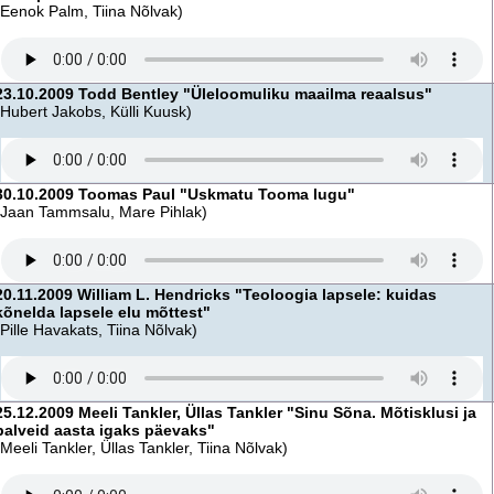
(Eenok Palm, Tiina Nõlvak)
23.10.2009 Todd Bentley "Üleloomuliku maailma reaalsus"
(Hubert Jakobs, Külli Kuusk)
30.10.2009 Toomas Paul "Uskmatu Tooma lugu"
(Jaan Tammsalu, Mare Pihlak)
20.11.2009 William L. Hendricks "Teoloogia lapsele: kuidas
kõnelda lapsele elu mõttest"
(Pille Havakats, Tiina Nõlvak)
25.12.2009 Meeli Tankler, Üllas Tankler "Sinu Sõna. Mõtisklusi ja
palveid aasta igaks päevaks"
(Meeli Tankler, Üllas Tankler, Tiina Nõlvak)