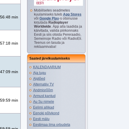
Mobiilsetes seadmetes
kuulamiseks tuleb
App Stores
56:48 min
või
Google Play
-s otsinusse
kirjutada
Radioplayer
Worldwide
. Äpp alla laadida ja
käivitada, valida piirkonnaks
Eesti ja siis otsida Pereraadio,
Semeinoje Radio või RadioEli.
Teenus on tasuta ja
57:18 min
reklaamivaba!
Saated järelkuulamiseks
KALENDAARIUM
47:09 min
Aja lugu
Algtõed
Alternatiiv TV
Andmisrõõm
Armust kantud
59:59 min
Au Su nimele
Eelimi allikad
Eenoki põlvkond
Eesti mälu
Eestimaa ilma orbudeta
59:59 min