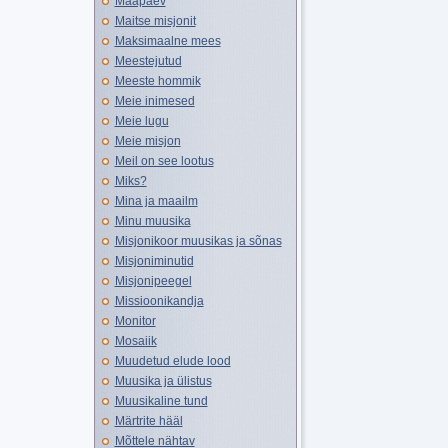
Maapäev
Maitse misjonit
Maksimaalne mees
Meestejutud
Meeste hommik
Meie inimesed
Meie lugu
Meie misjon
Meil on see lootus
Miks?
Mina ja maailm
Minu muusika
Misjonikoor muusikas ja sõnas
Misjoniminutid
Misjonipeegel
Missioonikandja
Monitor
Mosaiik
Muudetud elude lood
Muusika ja ülistus
Muusikaline tund
Märtrite hääl
Mõttele nähtav