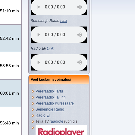
51:10 min
Semeinoje Radio
Link
52:42 min
Radio Eli
Link
58:55 min
Veel kuulamisvõimalusi
Pereraadio Tartu
60:01 min
Pereraadio Tallinn
Pereraadio Kuressaare
Semeinoje Radio
Radio Eli
Telia TV
raadiote
rubriigis
56:48 min