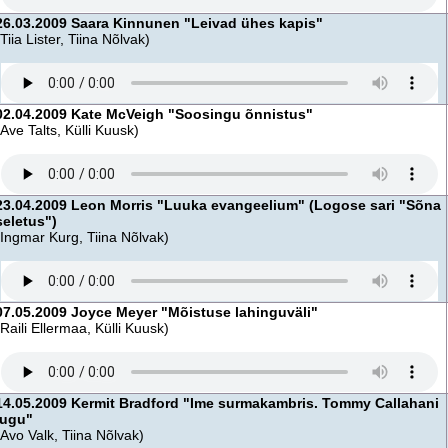
26.03.2009 Saara Kinnunen "Leivad ühes kapis"
(Tiia Lister, Tiina Nõlvak)
02.04.2009 Kate McVeigh "Soosingu õnnistus"
(Ave Talts, Külli Kuusk)
23.04.2009 Leon Morris "Luuka evangeelium" (Logose sari "Sõna
seletus")
(Ingmar Kurg, Tiina Nõlvak)
07.05.2009 Joyce Meyer "Mõistuse lahinguväli"
(Raili Ellermaa, Külli Kuusk)
14.05.2009 Kermit Bradford "Ime surmakambris. Tommy Callahani
lugu"
(Avo Valk, Tiina Nõlvak)