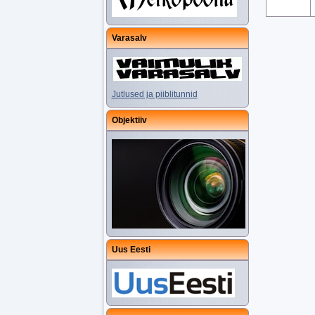
Varasalv
Jutlused ja piiblitunnid
Objektiiv
Uus Eesti