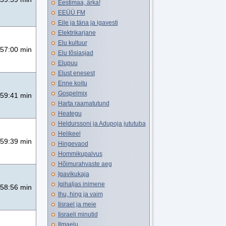
Eestimaa, ärka!
EEÜÜ FM
Eile ja täna ja igavesti
Elektrikarjane
Elu kultuur
57:00 min
Elu tõsiasjad
Elupuu
Elust enesest
Enne koitu
Gospelmix
59:41 min
Harta raamatutund
Heategu
Heldurssoni ja Adupoja jututuba
Helikeel
59:39 min
Hingevaod
Hommikupalvus
Hõimurahvaste aeg
Igavikukaja
Igihaljas inimene
58:56 min
Ihu, hing ja vaim
Iisrael ja meie
Iisraeli minutid
Ilmaelu