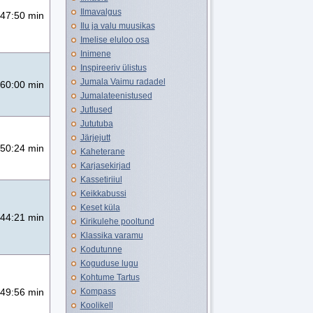
Ilmavalgus
47:50 min
Ilu ja valu muusikas
Imelise eluloo osa
Inimene
Inspireeriv ülistus
Jumala Vaimu radadel
60:00 min
Jumalateenistused
Jutlused
Jututuba
Järjejutt
50:24 min
Kaheterane
Karjasekirjad
Kassetiriiul
Keikkabussi
Keset küla
44:21 min
Kirikulehe pooltund
Klassika varamu
Kodutunne
Koguduse lugu
Kohtume Tartus
Kompass
49:56 min
Koolikell