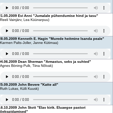
21.05.2009 Evi Anni "Jumalale pühendumise hind ja tasu"
(Reeli Vainjärv, Lea Küünarpuu)
28.05.2009 Kenneth E. Hagin "Murede heitmine Isanda peale"
(Karmen Palts-Joller, Janne Kütimaa)
04.06.2009 Dean Sherman "Armastus, seks ja suhted"
(Agnes Böning-Pulk, Tiina Nõlvak)
25.09.2009 John Bevere "Katte all"
(Ruth Lukas, Külli Kuusk)
16.10.2009 John Stott "Elav kirik. Eluaegse pastori
tõekspidamised"