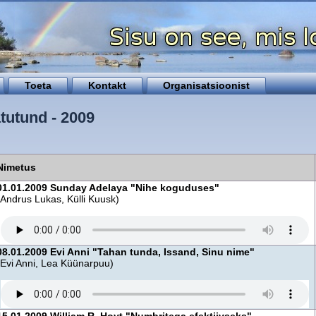
Toeta
Kontakt
Organisatsioonist
utund - 2009
Nimetus
01.01.2009 Sunday Adelaya "Nihe koguduses"
(Andrus Lukas, Külli Kuusk)
08.01.2009 Evi Anni "Tahan tunda, Issand, Sinu nime"
(Evi Anni, Lea Küünarpuu)