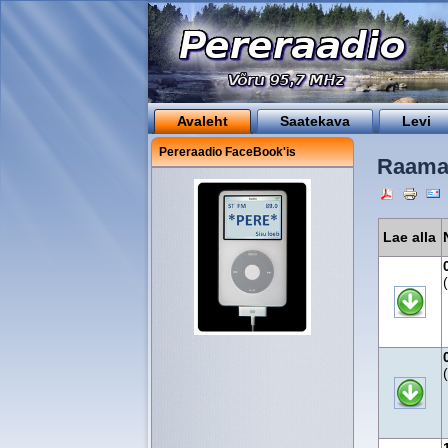
Avaleht
Saatekava
Levi
Pereraadio FaceBook'is
Raamat
Lae alla