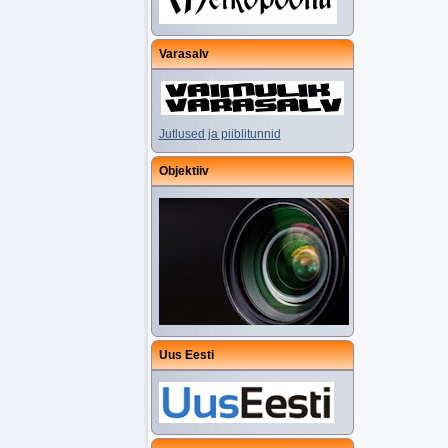
Varasalv
Jutlused ja piiblitunnid
Objektiiv
Uus Eesti