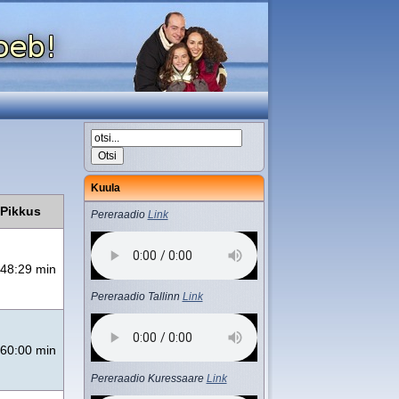
Kuula
Pikkus
Pereraadio
Link
48:29 min
Pereraadio Tallinn
Link
60:00 min
Pereraadio Kuressaare
Link