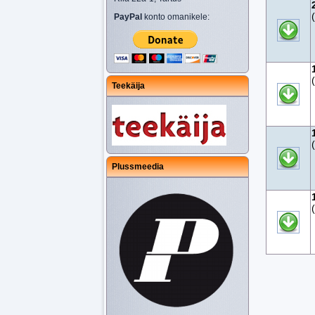
PayPal
konto omanikele:
Teekäija
Plussmeedia