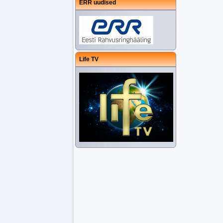
ERR uudised
Life TV