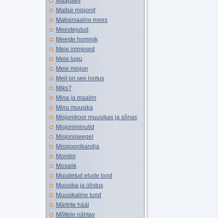
Maapäev
Maitse misjonit
Maksimaalne mees
Meestejutud
Meeste hommik
Meie inimesed
Meie lugu
Meie misjon
Meil on see lootus
Miks?
Mina ja maailm
Minu muusika
Misjonikoor muusikas ja sõnas
Misjoniminutid
Misjonipeegel
Missioonikandja
Monitor
Mosaiik
Muudetud elude lood
Muusika ja ülistus
Muusikaline tund
Märtrite hääl
Mõttele nähtav