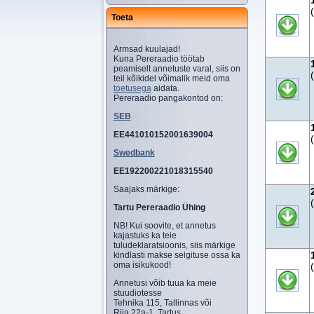
Toeta
Armsad kuulajad!
Kuna Pereraadio töötab
peamiselt annetuste varal, siis on
teil kõikidel võimalik meid oma
toetusega
aidata.
Pereraadio pangakontod on:
SEB
EE441010152001639004
Swedbank
EE192200221018315540
Saajaks märkige:
Tartu Pereraadio Ühing
NB! Kui soovite, et annetus
kajastuks ka teie
tuludeklaratsioonis, siis märkige
kindlasti makse selgituse ossa ka
oma isikukood!
Annetusi võib tuua ka meie
stuudiotesse
Tehnika 115, Tallinnas või
Riia 22a-1, Tartus