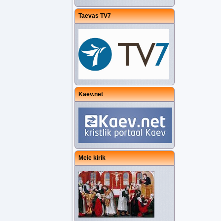
Taevas TV7
Kaev.net
Meie kirik