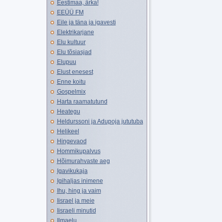
Eestimaa, ärka!
EEÜÜ FM
Eile ja täna ja igavesti
Elektrikarjane
Elu kultuur
Elu tõsiasjad
Elupuu
Elust enesest
Enne koitu
Gospelmix
Harta raamatutund
Heategu
Heldurssoni ja Adupoja jututuba
Helikeel
Hingevaod
Hommikupalvus
Hõimurahvaste aeg
Igavikukaja
Igihaljas inimene
Ihu, hing ja vaim
Iisrael ja meie
Iisraeli minutid
Ilmaelu