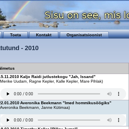
Toeta
Kontakt
Organisatsioonist
utund - 2010
Nimetus
15.11.2010 Kaljo Raidi jutlustekogu "Jah, Issand"
(Merike Uudam, Ragne Kepler, Kalle Kepler, Mare Pihlak)
22.01.2010 Averonika Beekmann "Imed hommikusöögiks"
(Averonika Beekmann, Janne Kütimaa)