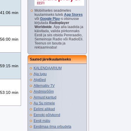
Mobiilsetes seadmetes
41:06 min
kuulamiseks tuleb
App Stores
või
Google Play
-s otsinusse
kirjutada
Radioplayer
Worldwide
. Äpp alla laadida ja
käivitada, valida piirkonnaks
Eesti ja siis otsida Pereraadio,
56:00 min
Semeinoje Radio või RadioEli.
Teenus on tasuta ja
reklaamivaba!
Saated järelkuulamiseks
59:15 min
KALENDAARIUM
Aja lugu
Algtõed
Alternatiiv TV
Andmisrõõm
53:10 min
Armust kantud
Au Su nimele
Eelimi allikad
Eenoki põlvkond
Eesti mälu
Eestimaa ilma orbudeta