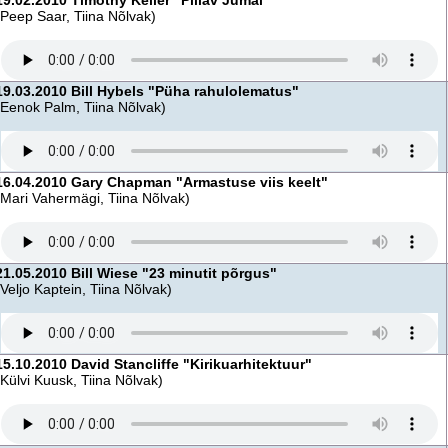
19.02.2010 Timothy Keller "Pillav Jumal"
(Peep Saar, Tiina Nõlvak)
19.03.2010 Bill Hybels "Püha rahulolematus"
(Eenok Palm, Tiina Nõlvak)
16.04.2010 Gary Chapman "Armastuse viis keelt"
(Mari Vahermägi, Tiina Nõlvak)
21.05.2010 Bill Wiese "23 minutit põrgus"
(Veljo Kaptein, Tiina Nõlvak)
15.10.2010 David Stancliffe "Kirikuarhitektuur"
(Külvi Kuusk, Tiina Nõlvak)