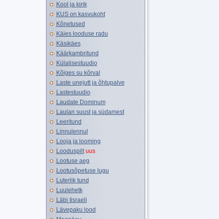
Kool ja kirik
KUS on kasvukoht
Kõnetused
Käies looduse radu
Käsikäes
Käärkambritund
Külalisestuudio
Kõiges su kõrval
Laste unejutt ja õhtupalve
Lastestuudio
Laudate Dominum
Laulan suust ja südamest
Leeritund
Linnulennul
Looja ja looming
Looduspilt
uus
Lootuse aeg
Lootusõpetuse lugu
Luterlik tund
Luulehetk
Läbi Iisraeli
Lävepaku lood