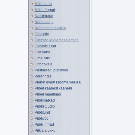
Mõttekoda
Mõttelõngad
Naistejutud
Nädalakaja
Nähtamatu maailm
Objektiiv
Olemine ja olemasolemine
Oleviste tund
Olla vaba
Omal viisil
Ortodoksia
Pastoraadi piiblikool
Pereringis
Pienet eväät (soome keeles)
Piibel kaanest kaaneni
Piibel maailmas
Piiblimatkad
Piiblistuudio
Piiblitund
Piiblivõti
Piibli linnad
Pilk ajalukku