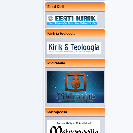
Eesti Kirik
Kirik ja teoloogia
Pildiraadio
Metropoolia