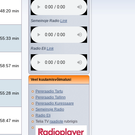
48:20 min
Semeinoje Radio
Link
55:33 min
Radio Eli
Link
58:57 min
Veel kuulamisvõimalusi
Pereraadio Tartu
55:28 min
Pereraadio Tallinn
Pereraadio Kuressaare
Semeinoje Radio
Radio Eli
58:47 min
Telia TV
raadiote
rubriigis