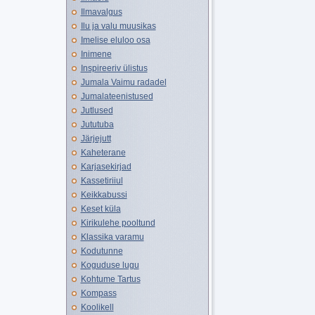
Ilmavalgus
Ilu ja valu muusikas
Imelise eluloo osa
Inimene
Inspireeriv ülistus
Jumala Vaimu radadel
Jumalateenistused
Jutlused
Jututuba
Järjejutt
Kaheterane
Karjasekirjad
Kassetiriiul
Keikkabussi
Keset küla
Kirikulehe pooltund
Klassika varamu
Kodutunne
Koguduse lugu
Kohtume Tartus
Kompass
Koolikell