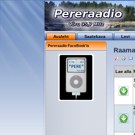
Avaleht
Saatekava
Levi
Pereraadio FaceBook'is
Raamat
Lae alla