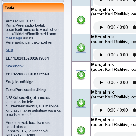
Toeta
Mõrsjalinik
(autor: Karl Ristikivi; 
Armsad kuulajad!
Kuna Pereraadio töötab
peamiselt annetuste varal, siis on
teil kõikidel võimalik meid oma
Mõrsjalinik
toetusega
aidata.
(autor: Karl Ristikivi; 
Pereraadio pangakontod on:
SEB
EE441010152001639004
Mõrsjalinik
Swedbank
(autor: Karl Ristikivi; 
EE192200221018315540
Saajaks märkige:
Tartu Pereraadio Ühing
Mõrsjalinik
(autor: Karl Ristikivi; 
NB! Kui soovite, et annetus
kajastuks ka teie
tuludeklaratsioonis, siis märkige
kindlasti makse selgituse ossa ka
oma isikukood!
Mõrsjalinik
Annetusi võib tuua ka meie
(autor: Karl Ristikivi; 
stuudiotesse
Tehnika 115, Tallinnas või
Riia 22a-1, Tartus