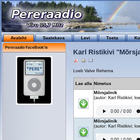
Avaleht
Saatekava
Levi
Toeta
Ko
Pereraadio FaceBook'is
Karl Ristikivi "Mõrsja
Loeb Valve Rehema
Lae alla
Nimetus
Mõrsjalinik
(autor: Karl Ristikivi; 
Mõrsjalinik
(autor: Karl Ristikivi; 