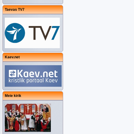
Taevas TV7
Kaev.net
Meie kirik