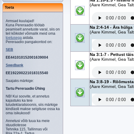
Na 1:10-2:3 - Issand 
(Aare Kimmel, Gea Talt
Toeta
Armsad kuulajad!
Kuna Pereraadio töötab
Na 2:4-14 - Ära hülga
peamiselt annetuste varal, siis on
(Aare Kimmel, Gea Talt
teil kõikidel võimalik meid oma
toetusega
aidata.
Pereraadio pangakontod on:
SEB
Na 3:1-7 - Pettust täis
EE441010152001639004
(Aare Kimmel, Gea Talt
Swedbank
EE192200221018315540
Saajaks märkige:
Na 3:8-19 - Rõõmusta
(Aare Kimmel, Gea Talt
Tartu Pereraadio Ühing
NB! Kui soovite, et annetus
kajastuks ka teie
tuludeklaratsioonis, siis märkige
kindlasti makse selgituse ossa ka
oma isikukood!
Annetusi võib tuua ka meie
stuudiotesse
Tehnika 115, Tallinnas või
Riia 22a-1, Tartus