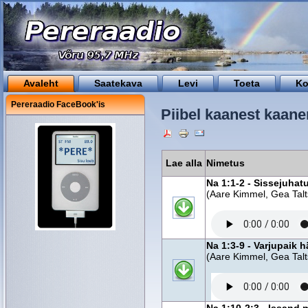
Avaleht
Saatekava
Levi
Toeta
Ko
Pereraadio FaceBook'is
Piibel kaanest kaane
Lae alla
Nimetus
Na 1:1-2 - Sissejuha
(Aare Kimmel, Gea Talt
Na 1:3-9 - Varjupaik h
(Aare Kimmel, Gea Talt