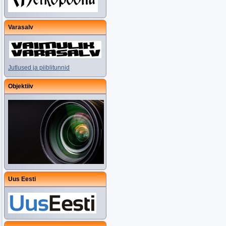
Varasalv
Jutlused ja piiblitunnid
Objektiiv
Uus Eesti