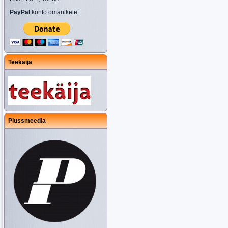
PayPal
konto omanikele:
Teekäija
Plussmeedia