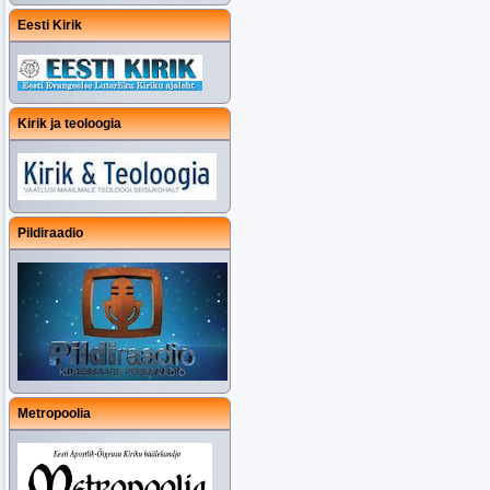
Eesti Kirik
Kirik ja teoloogia
Pildiraadio
Metropoolia