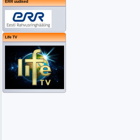
ERR uudised
Life TV