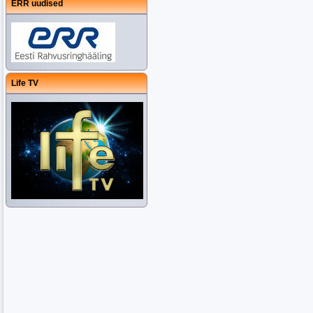
ERR uudised
Life TV