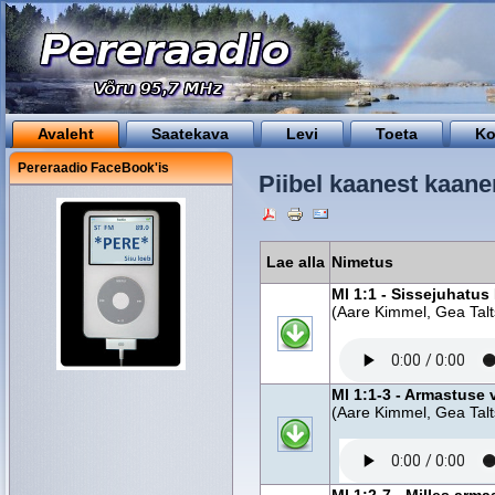
Avaleht
Saatekava
Levi
Toeta
Ko
Pereraadio FaceBook'is
Piibel kaanest kaanen
Lae alla
Nimetus
Ml 1:1 - Sissejuhatus
(Aare Kimmel, Gea Talt
Ml 1:1-3 - Armastuse 
(Aare Kimmel, Gea Talt