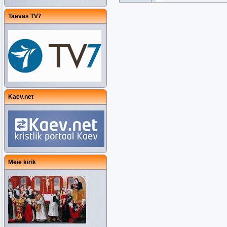
Taevas TV7
Kaev.net
Meie kirik