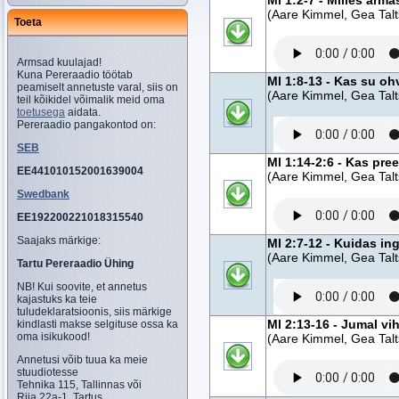
Ml 1:2-7 - Milles arm
(Aare Kimmel, Gea Talt
Toeta
Armsad kuulajad!
Kuna Pereraadio töötab
Ml 1:8-13 - Kas su oh
peamiselt annetuste varal, siis on
(Aare Kimmel, Gea Talt
teil kõikidel võimalik meid oma
toetusega
aidata.
Pereraadio pangakontod on:
SEB
Ml 1:14-2:6 - Kas pr
EE441010152001639004
(Aare Kimmel, Gea Talt
Swedbank
EE192200221018315540
Saajaks märkige:
Ml 2:7-12 - Kuidas in
(Aare Kimmel, Gea Talt
Tartu Pereraadio Ühing
NB! Kui soovite, et annetus
kajastuks ka teie
tuludeklaratsioonis, siis märkige
Ml 2:13-16 - Jumal vi
kindlasti makse selgituse ossa ka
oma isikukood!
(Aare Kimmel, Gea Talt
Annetusi võib tuua ka meie
stuudiotesse
Tehnika 115, Tallinnas või
Riia 22a-1, Tartus