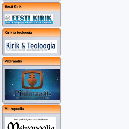
Eesti Kirik
Kirik ja teoloogia
Pildiraadio
Metropoolia