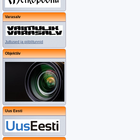
Varasalv
Jutlused ja piiblitunnid
Objektiiv
Uus Eesti