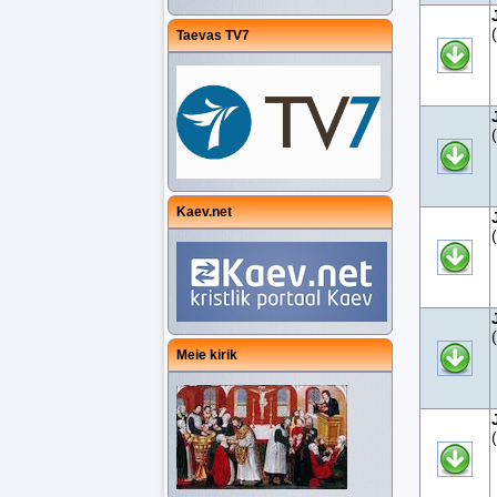
Taevas TV7
Kaev.net
Meie kirik