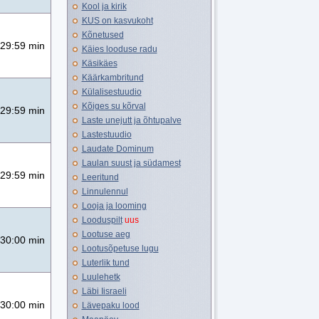
Kool ja kirik
KUS on kasvukoht
Kõnetused
29:59 min
Käies looduse radu
Käsikäes
Käärkambritund
Külalisestuudio
Kõiges su kõrval
29:59 min
Laste unejutt ja õhtupalve
Lastestuudio
Laudate Dominum
Laulan suust ja südamest
29:59 min
Leeritund
Linnulennul
Looja ja looming
Looduspilt
uus
Lootuse aeg
30:00 min
Lootusõpetuse lugu
Luterlik tund
Luulehetk
Läbi Iisraeli
30:00 min
Lävepaku lood