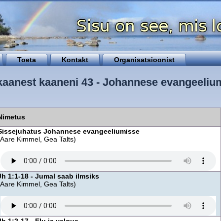
Toeta
Kontakt
Organisatsioonist
 kaanest kaaneni 43 - Johannese evangeeliu
Nimetus
Sissejuhatus Johannese evangeeliumisse
(Aare Kimmel, Gea Talts)
Jh 1:1-18 - Jumal saab ilmsiks
(Aare Kimmel, Gea Talts)