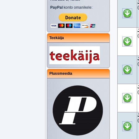
PayPal
konto omanikele:
Teekäija
Plussmeedia