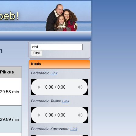
m
Kuula
Pikkus
Pereraadio
Link
29:58 min
Pereraadio Tallinn
Link
29:59 min
Pereraadio Kuressaare
Link