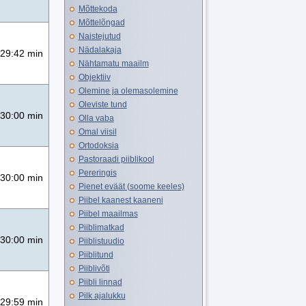
Mõttekoda
Mõttelõngad
Naistejutud
Nädalakaja
29:42 min
Nähtamatu maailm
Objektiiv
Olemine ja olemasolemine
Oleviste tund
30:00 min
Olla vaba
Omal viisil
Ortodoksia
Pastoraadi piiblikool
Pereringis
30:00 min
Pienet eväät (soome keeles)
Piibel kaanest kaaneni
Piibel maailmas
Piiblimatkad
30:00 min
Piiblistuudio
Piiblitund
Piiblivõti
Piibli linnad
Pilk ajalukku
29:59 min