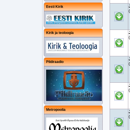
Eesti Kirik
Kirik ja teoloogia
Pildiraadio
Metropoolia