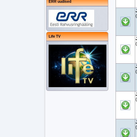
ERR uudised
Life TV