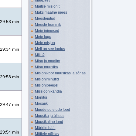
Maapäev
Maitse misjonit
Maksimaalne mees
Meestejutud
29:53 min
Meeste hommik
Meie inimesed
Meie lugu
Meie misjon
Meil on see lootus
29:34 min
Miks?
Mina ja maailm
Minu muusika
Misjonikoor muusikas ja sõnas
29:58 min
Misjoniminutid
Misjonipeegel
Missioonikandja
Monitor
Mosaiik
29:47 min
Muudetud elude lood
Muusika ja ülistus
Muusikaline tund
Märtrite hääl
29:54 min
Mõttele nähtav