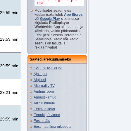
Mobiilsetes seadmetes
29:59 min
kuulamiseks tuleb
App Stores
või
Google Play
-s otsinusse
kirjutada
Radioplayer
Worldwide
. Äpp alla laadida ja
käivitada, valida piirkonnaks
Eesti ja siis otsida Pereraadio,
29:59 min
Semeinoje Radio või RadioEli.
Teenus on tasuta ja
reklaamivaba!
Saated järelkuulamiseks
29:59 min
KALENDAARIUM
Aja lugu
Algtõed
Alternatiiv TV
Andmisrõõm
29:21 min
Armust kantud
Au Su nimele
Eelimi allikad
Eenoki põlvkond
29:59 min
Eesti mälu
Eestimaa ilma orbudeta