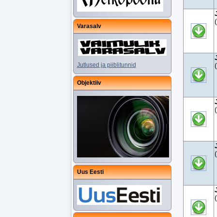
Varasalv
Jutlused ja piiblitunnid
Objektiiv
Uus Eesti