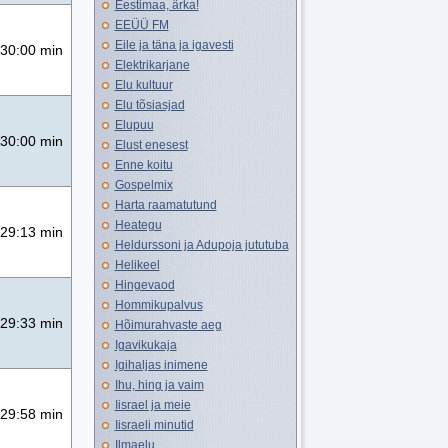
Eestimaa, ärka!
EEÜÜ FM
Eile ja täna ja igavesti
30:00 min
Elektrikarjane
Elu kultuur
Elu tõsiasjad
Elupuu
30:00 min
Elust enesest
Enne koitu
Gospelmix
Harta raamatutund
Heategu
29:13 min
Heldurssoni ja Adupoja jututuba
Helikeel
Hingevaod
Hommikupalvus
29:33 min
Hõimurahvaste aeg
Igavikukaja
Igihaljas inimene
Ihu, hing ja vaim
Iisrael ja meie
29:58 min
Iisraeli minutid
Ilmaelu