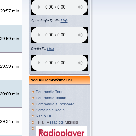
29:57 min
Semeinoje Radio
Link
29:59 min
Radio Eli
Link
29:59 min
Veel kuulamisvõimalusi
Pereraadio Tartu
30:00 min
Pereraadio Tallinn
Pereraadio Kuressaare
Semeinoje Radio
Radio Eli
29:34 min
Telia TV
raadiote
rubriigis