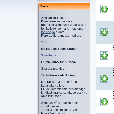
Toeta
Armsad kuulajad!
Kuna Pereraadio töötab
peamiselt annetuste varal, siis on
teil kõikidel võimalik meid oma
toetusega
aidata.
Pereraadio pangakontod on:
SEB
EE441010152001639004
Swedbank
EE192200221018315540
Saajaks märkige:
Tartu Pereraadio Ühing
NB! Kui soovite, et annetus
kajastuks ka teie
tuludeklaratsioonis, siis märkige
kindlasti makse selgituse ossa ka
oma isikukood!
Annetusi võib tuua ka meie
stuudiotesse
Tehnika 115, Tallinnas või
Riia 22a-1, Tartus