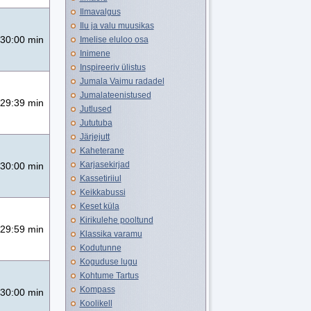
Ilmavalgus
Ilu ja valu muusikas
30:00 min
Imelise eluloo osa
Inimene
Inspireeriv ülistus
Jumala Vaimu radadel
Jumalateenistused
29:39 min
Jutlused
Jututuba
Järjejutt
Kaheterane
Karjasekirjad
30:00 min
Kassetiriiul
Keikkabussi
Keset küla
Kirikulehe pooltund
29:59 min
Klassika varamu
Kodutunne
Koguduse lugu
Kohtume Tartus
Kompass
30:00 min
Koolikell