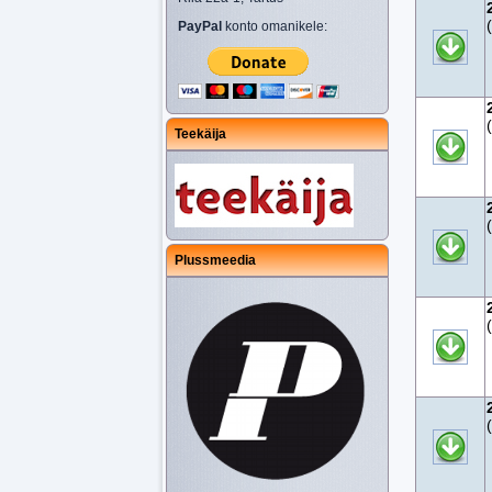
PayPal
konto omanikele:
Teekäija
Plussmeedia