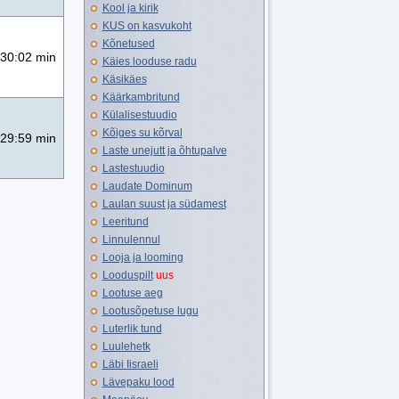
Kool ja kirik
KUS on kasvukoht
Kõnetused
30:02 min
Käies looduse radu
Käsikäes
Käärkambritund
Külalisestuudio
Kõiges su kõrval
29:59 min
Laste unejutt ja õhtupalve
Lastestuudio
Laudate Dominum
Laulan suust ja südamest
Leeritund
Linnulennul
Looja ja looming
Looduspilt
uus
Lootuse aeg
Lootusõpetuse lugu
Luterlik tund
Luulehetk
Läbi Iisraeli
Lävepaku lood