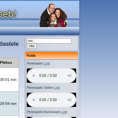
tlastele
Kuula
Pikkus
Pereraadio
Link
30:01 min
Pereraadio Tallinn
Link
29:59 min
Pereraadio Kuressaare
Link