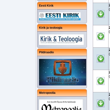
Eesti Kirik
Kirik ja teoloogia
Pildiraadio
Metropoolia