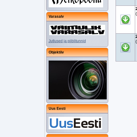
Varasalv
Jutlused ja piiblitunnid
Objektiiv
Uus Eesti