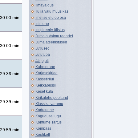
Ilmavalgus
Ilu ja valu muusikas
30:00 min
Imelise eluloo osa
Inimene
Inspireeriv ülistus
Jumala Vaimu radadel
Jumalateenistused
30:00 min
Jutlused
Jututuba
Järjejutt
Kaheterane
Karjasekirjad
29:36 min
Kassetiriiul
Keikkabussi
Keset küla
Kirikulehe pooltund
29:39 min
Klassika varamu
Kodutunne
Koguduse lugu
Kohtume Tartus
Kompass
29:59 min
Koolikell