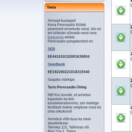
Toeta
Armsad kuulajad!
Kuna Pereraadio töötab
peamiselt annetuste varal, siis on
teil kõikidel võimalik meid oma
toetusega
aidata.
Pereraadio pangakontod on:
SEB
EE441010152001639004
Swedbank
EE192200221018315540
Saajaks märkige:
Tartu Pereraadio Ühing
NB! Kui soovite, et annetus
kajastuks ka teie
tuludeklaratsioonis, siis märkige
kindlasti makse selgituse ossa ka
oma isikukood!
Annetusi võib tuua ka meie
stuudiotesse
Tehnika 115, Tallinnas või
Riia 22a-1, Tartus