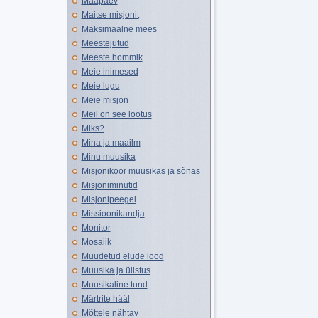
Maapäev
Maitse misjonit
Maksimaalne mees
Meestejutud
Meeste hommik
Meie inimesed
Meie lugu
Meie misjon
Meil on see lootus
Miks?
Mina ja maailm
Minu muusika
Misjonikoor muusikas ja sõnas
Misjoniminutid
Misjonipeegel
Missioonikandja
Monitor
Mosaiik
Muudetud elude lood
Muusika ja ülistus
Muusikaline tund
Märtrite hääl
Mõttele nähtav