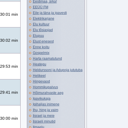
Eestimaa, ärka!
EEÜÜ FM
Eile ja täna ja igavesti
30:01 min
Elektrikarjane
Elu kultuur
Elu tõsiasjad
Elupuu
30:02 min
Elust enesest
Enne koitu
Gospelmix
Harta raamatutund
Heategu
29:53 min
Heldurssoni ja Adupoja jututuba
Helikeel
Hingevaod
Hommikupalvus
29:41 min
Hõimurahvaste aeg
Igavikukaja
Igihaljas inimene
Ihu, hing ja vaim
Iisrael ja meie
30:00 min
Iisraeli minutid
Ilmaelu