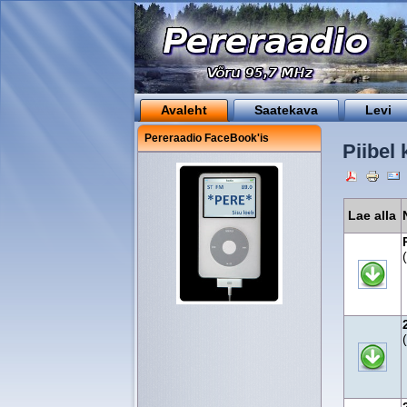
Avaleht
Saatekava
Levi
Pereraadio FaceBook'is
Piibel 
Lae alla