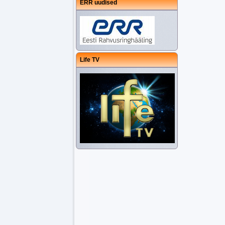
ERR uudised
Life TV