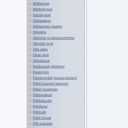
Mõttekoda
Mõttelõngad
Naistejutud
Nädalakaja
Nähtamatu maailm
Objektiiv
Olemine ja olemasolemine
Oleviste tund
Olla vaba
Omal viisil
Ortodoksia
Pastoraadi piiblikool
Pereringis
Pienet eväät (soome keeles)
Piibel kaanest kaaneni
Piibel maailmas
Piiblimatkad
Piiblistuudio
Piiblitund
Piiblivõti
Piibli linnad
Pilk ajalukku