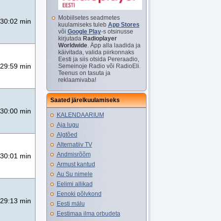
Mobiilsetes seadmetes
30:02 min
kuulamiseks tuleb
App Stores
või
Google Play
-s otsinusse
kirjutada
Radioplayer
Worldwide
. Äpp alla laadida ja
käivitada, valida piirkonnaks
Eesti ja siis otsida Pereraadio,
29:59 min
Semeinoje Radio või RadioEli.
Teenus on tasuta ja
reklaamivaba!
Saated järelkuulamiseks
30:00 min
KALENDAARIUM
Aja lugu
Algtõed
Alternatiiv TV
Andmisrõõm
30:01 min
Armust kantud
Au Su nimele
Eelimi allikad
Eenoki põlvkond
29:13 min
Eesti mälu
Eestimaa ilma orbudeta