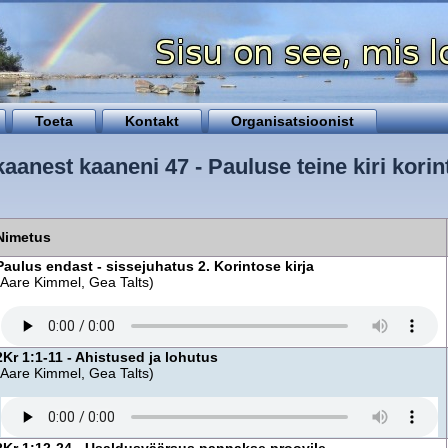
Toeta
Kontakt
Organisatsioonist
kaanest kaaneni 47 - Pauluse teine kiri korin
Nimetus
Paulus endast - sissejuhatus 2. Korintose kirja
(Aare Kimmel, Gea Talts)
2Kr 1:1-11 - Ahistused ja lohutus
(Aare Kimmel, Gea Talts)