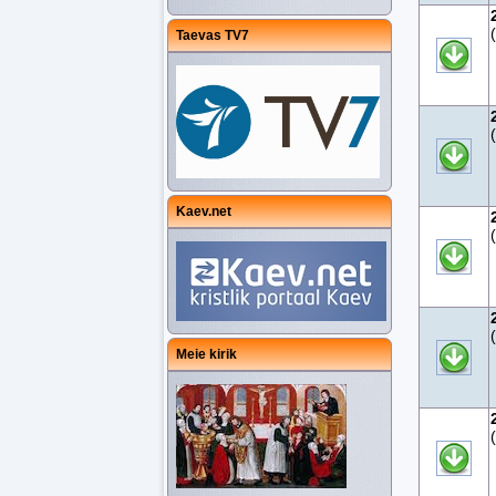
Taevas TV7
Kaev.net
Meie kirik