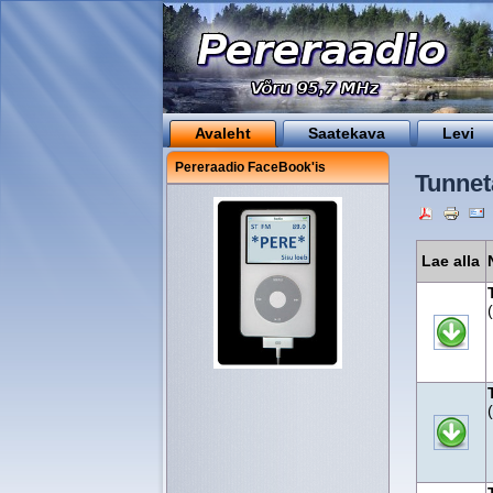
Avaleht
Saatekava
Levi
Pereraadio FaceBook'is
Tunnet
Lae alla