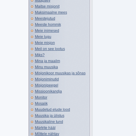
Maapäev
Maitse misjonit
Maksimaalne mees
Meestejutud
Meeste hommik
Meie inimesed
Meie lugu
Meie misjon
Meil on see lootus
Miks?
Mina ja maailm
Minu muusika
Misjonikoor muusikas ja sõnas
Misjoniminutid
Misjonipeegel
Missioonikandja
Monitor
Mosaiik
Muudetud elude lood
Muusika ja ülistus
Muusikaline tund
Märtrite hääl
Mõttele nähtav