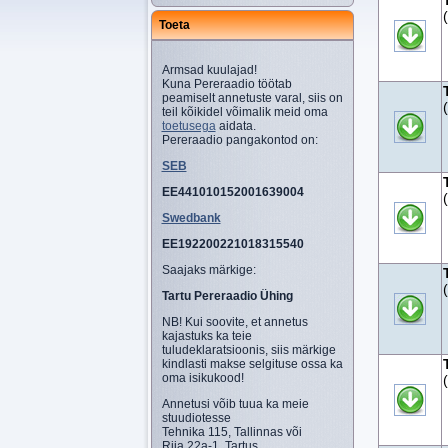
Toeta
Armsad kuulajad!
Kuna Pereraadio töötab
peamiselt annetuste varal, siis on
teil kõikidel võimalik meid oma
toetusega
aidata.
Pereraadio pangakontod on:
SEB
EE441010152001639004
Swedbank
EE192200221018315540
Saajaks märkige:
Tartu Pereraadio Ühing
NB! Kui soovite, et annetus
kajastuks ka teie
tuludeklaratsioonis, siis märkige
kindlasti makse selgituse ossa ka
oma isikukood!
Annetusi võib tuua ka meie
stuudiotesse
Tehnika 115, Tallinnas või
Riia 22a-1, Tartus