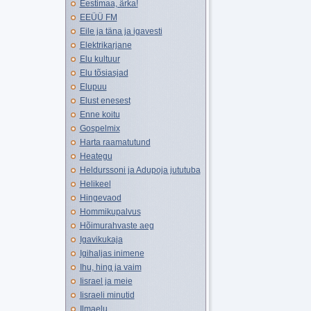
Eestimaa, ärka!
EEÜÜ FM
Eile ja täna ja igavesti
Elektrikarjane
Elu kultuur
Elu tõsiasjad
Elupuu
Elust enesest
Enne koitu
Gospelmix
Harta raamatutund
Heategu
Heldurssoni ja Adupoja jututuba
Helikeel
Hingevaod
Hommikupalvus
Hõimurahvaste aeg
Igavikukaja
Igihaljas inimene
Ihu, hing ja vaim
Iisrael ja meie
Iisraeli minutid
Ilmaelu