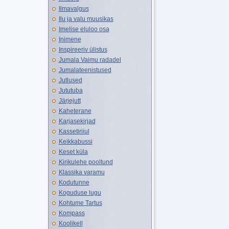
Ilmavalgus
Ilu ja valu muusikas
Imelise eluloo osa
Inimene
Inspireeriv ülistus
Jumala Vaimu radadel
Jumalateenistused
Jutlused
Jututuba
Järjejutt
Kaheterane
Karjasekirjad
Kassetiriiul
Keikkabussi
Keset küla
Kirikulehe pooltund
Klassika varamu
Kodutunne
Koguduse lugu
Kohtume Tartus
Kompass
Koolikell