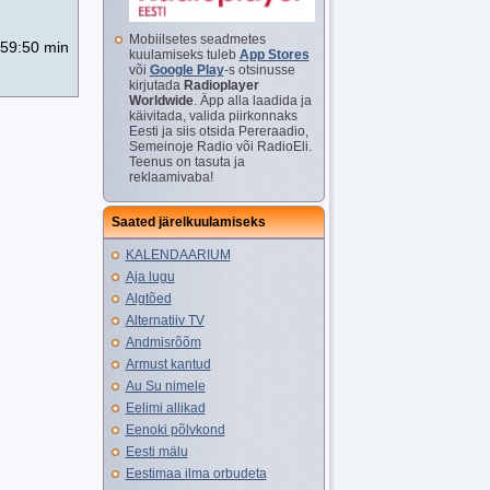
Mobiilsetes seadmetes
59:50 min
kuulamiseks tuleb
App Stores
või
Google Play
-s otsinusse
kirjutada
Radioplayer
Worldwide
. Äpp alla laadida ja
käivitada, valida piirkonnaks
Eesti ja siis otsida Pereraadio,
Semeinoje Radio või RadioEli.
Teenus on tasuta ja
reklaamivaba!
Saated järelkuulamiseks
KALENDAARIUM
Aja lugu
Algtõed
Alternatiiv TV
Andmisrõõm
Armust kantud
Au Su nimele
Eelimi allikad
Eenoki põlvkond
Eesti mälu
Eestimaa ilma orbudeta