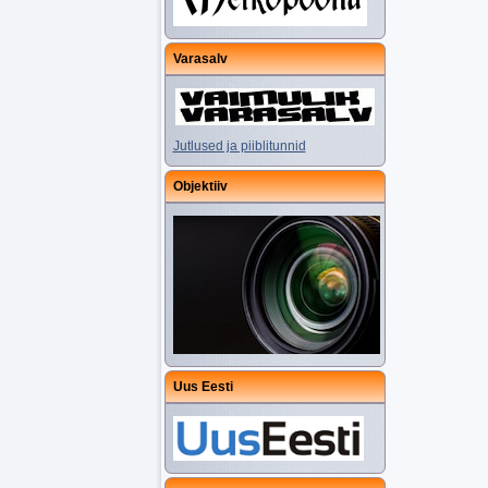
Varasalv
Jutlused ja piiblitunnid
Objektiiv
Uus Eesti