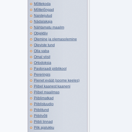
Mõttekoda
Mõttelõngad
Naistejutud
Nädalakaja
Nähtamatu maailm
Objektiiv
Olemine ja olemasolemine
Oleviste tund
Olla vaba
Omal viisil
Ortodoksia
Pastoraadi piiblikool
Pereringis
Pienet eväät (soome keeles)
Piibel kaanest kaaneni
Piibel maailmas
Piiblimatkad
Piiblistuudio
Piiblitund
Piiblivõti
Piibli linnad
Pilk ajalukku