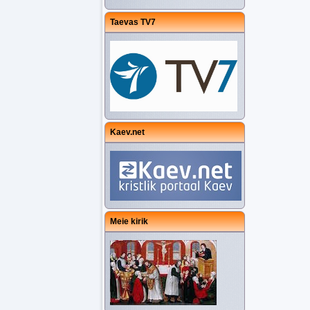
Taevas TV7
Kaev.net
Meie kirik