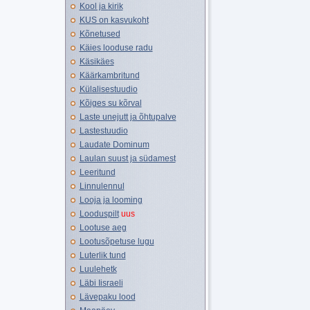
Kool ja kirik
KUS on kasvukoht
Kõnetused
Käies looduse radu
Käsikäes
Käärkambritund
Külalisestuudio
Kõiges su kõrval
Laste unejutt ja õhtupalve
Lastestuudio
Laudate Dominum
Laulan suust ja südamest
Leeritund
Linnulennul
Looja ja looming
Looduspilt
uus
Lootuse aeg
Lootusõpetuse lugu
Luterlik tund
Luulehetk
Läbi Iisraeli
Lävepaku lood