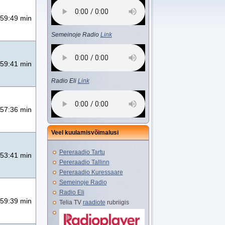
59:49 min
Semeinoje Radio
Link
59:41 min
Radio Eli
Link
57:36 min
Veel kuulamisvõimalusi
Pereraadio Tartu
53:41 min
Pereraadio Tallinn
Pereraadio Kuressaare
Semeinoje Radio
Radio Eli
59:39 min
Telia TV
raadiote
rubriigis