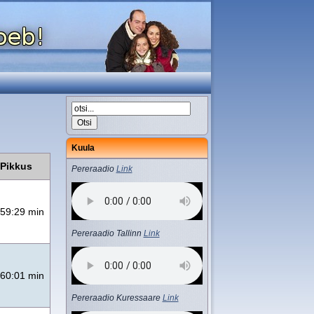
Kuula
Pikkus
Pereraadio
Link
59:29 min
Pereraadio Tallinn
Link
60:01 min
Pereraadio Kuressaare
Link