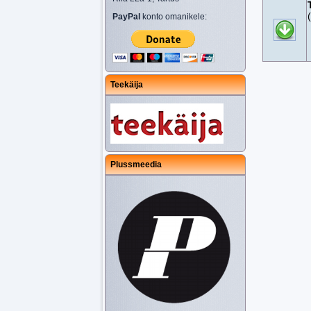
PayPal
konto omanikele:
Teekäija
Plussmeedia