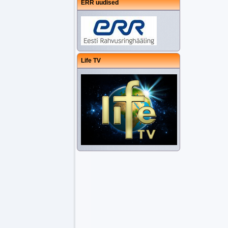
ERR uudised
Life TV