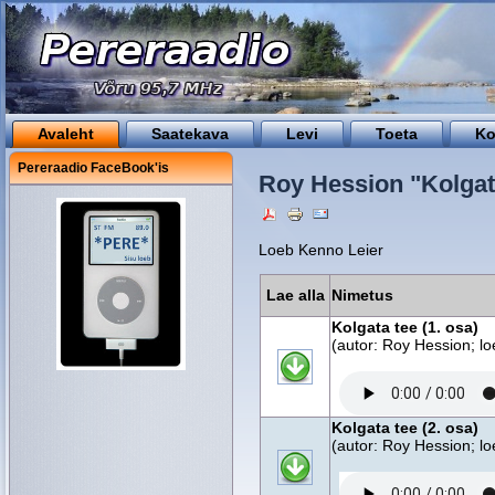
Avaleht
Saatekava
Levi
Toeta
Ko
Pereraadio FaceBook'is
Roy Hession "Kolgat
Loeb Kenno Leier
Lae alla
Nimetus
Kolgata tee (1. osa)
(autor: Roy Hession; l
Kolgata tee (2. osa)
(autor: Roy Hession; l