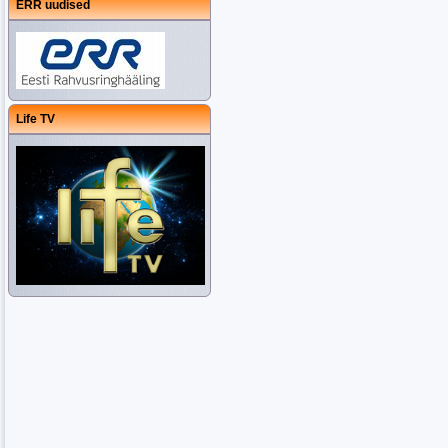
ERR uudised
Life TV