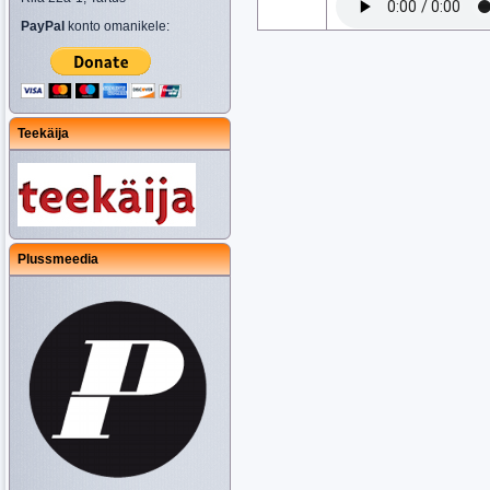
PayPal
konto omanikele:
Teekäija
Plussmeedia