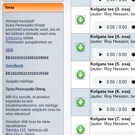
Toeta
Kolgata tee (3. osa)
(autor: Roy Hession; l
Armsad kuulajad!
Kuna Pereraadio töötab
peamiselt annetuste varal, siis on
teil kõikidel võimalik meid oma
Kolgata tee (4. osa)
toetusega
aidata.
(autor: Roy Hession; l
Pereraadio pangakontod on:
SEB
EE441010152001639004
Kolgata tee (5. osa)
Swedbank
(autor: Roy Hession; l
EE192200221018315540
Saajaks märkige:
Tartu Pereraadio Ühing
Kolgata tee (6. osa)
(autor: Roy Hession; l
NB! Kui soovite, et annetus
kajastuks ka teie
tuludeklaratsioonis, siis märkige
kindlasti makse selgituse ossa ka
oma isikukood!
Kolgata tee (7. osa)
Annetusi võib tuua ka meie
(autor: Roy Hession; l
stuudiotesse
Tehnika 115, Tallinnas või
Riia 22a-1, Tartus