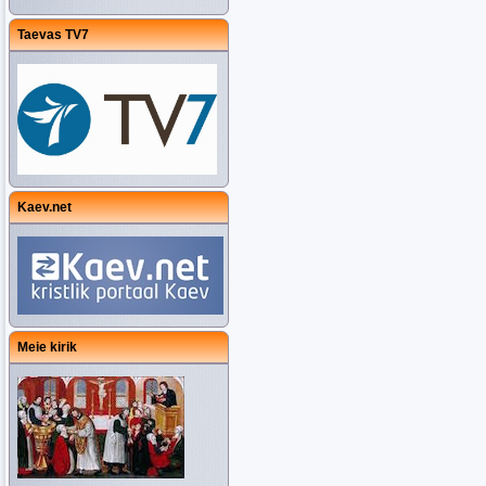
Taevas TV7
Kaev.net
Meie kirik