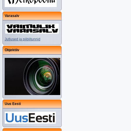
Varasalv
Jutlused ja piiblitunnid
Objektiiv
Uus Eesti