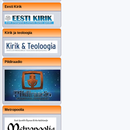
Eesti Kirik
Kirik ja teoloogia
Pildiraadio
Metropoolia