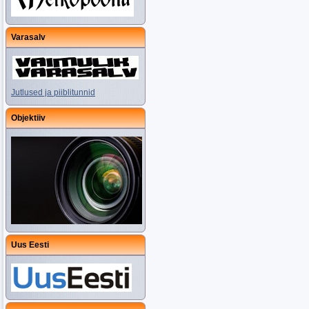
Varasalv
Jutlused ja piiblitunnid
Objektiiv
Uus Eesti