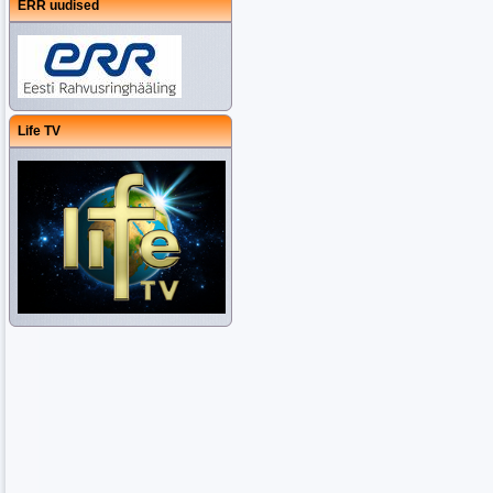
ERR uudised
Life TV