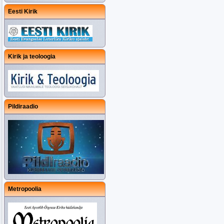
Eesti Kirik
Kirik ja teoloogia
Pildiraadio
Metropoolia