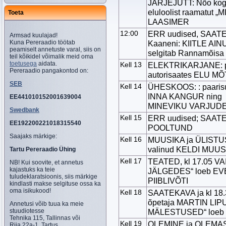
JÄRJEJUTT: Nõo kog
eluloolist raamatu
Toeta
LAASIMER
12:00
ERR uudised, SAATEK
Armsad kuulajad!
Kuna Pereraadio töötab
Kaaneni: KIITLE AIN
peamiselt annetuste varal, siis on
selgitab Rannamõis
teil kõikidel võimalik meid oma
toetusega
aidata.
Kell 13
ELEKTRIKARJANE: p
Pereraadio pangakontod on:
autorisaates ELU M
SEB
Kell 14
ÜHESKOOS: : paarisuh
INNA KANGUR ning K
EE441010152001639004
MINEVIKU VARJUD
Swedbank
Kell 15
ERR uudised; SAAT
EE192200221018315540
POOLTUND
Saajaks märkige:
Kell 16
MUUSIKA ja ÜLISTU
valinud KELDI MUUS
Tartu Pereraadio Ühing
Kell 17
TEATED, kl 17.05 V
NB! Kui soovite, et annetus
kajastuks ka teie
JÄLGEDES“ loeb EVE
tuludeklaratsioonis, siis märkige
PIIBLIVÕTI
kindlasti makse selgituse ossa ka
oma isikukood!
Kell 18
SAATEKAVA ja kl 18
õpetaja MARTIN LIPU 
Annetusi võib tuua ka meie
stuudiotesse
MÄLESTUSED“ loeb
Tehnika 115, Tallinnas või
Kell 19
OLEMINE ja OLEMAS
Riia 22a-1, Tartus