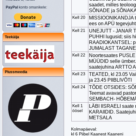
saadet, milles teoloo
PayPal
konto omanikele:
SÕNADE ja SÕNAKA
Kell 20
MISSIOONIKANDJA tee
ees on APÜ tegevju
Kell 21
UNEJUTT - JANAR T
PUHHI lugusid; siis 
Teekäija
RAADIOKANTSEL: pas
JUMALAST TAGANE
Kell 22
Noortesaates PUSLE
MÜÜDID selle ümber.
saatejuhina ARTTO
Plussmeedia
Kell 23
TEATED, kl 23.05 Vai
ja 23.45 PIIBLIVÕTI
Kell 24
TÕDE OTSIDES: 
Teemat avavad pasto
SEMBACH- HÕBEM
Kell 1
LÄBI IISRAELI saat
öösel
KARAIIDID. Saateju
METSALA
Kolmapäeval:
kl 6 Piibel Kaanest Kaaneni