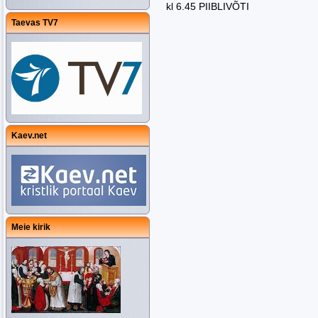
kl 6.45 PIIBLIVÕTI
Taevas TV7
Kaev.net
Meie kirik