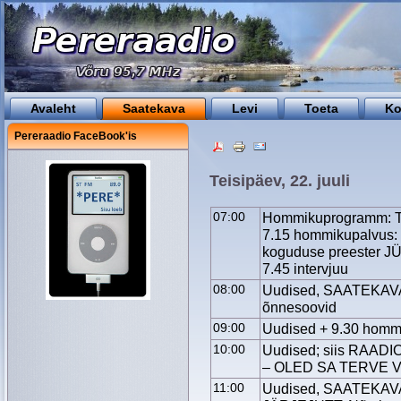
Avaleht
Saatekava
Levi
Toeta
Ko
Pereraadio FaceBook'is
Teisipäev, 22. juuli
07:00
Hommikuprogramm: Tä
7.15 hommikupalvus
koguduse preester JÜ
7.45 intervjuu
08:00
Uudised, SAATEKAV
õnnesoovid
09:00
Uudised + 9.30 hommi
10:00
Uudised; siis RAAD
– OLED SA TERVE V
11:00
Uudised, SAATEKAVA,