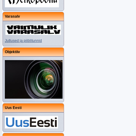
Varasalv
Jutlused ja piiblitunnid
Objektiiv
Uus Eesti