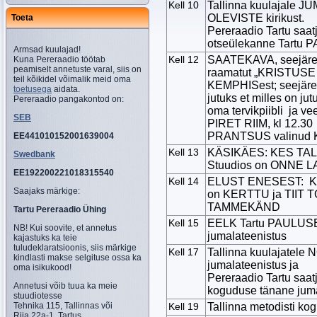
Kell 10
Tallinna kuulajale
OLEVISTE kirikust.
Toeta
Pereraadio Tartu sa
otseülekanne Tartu P
Armsad kuulajad!
Kell 12
SAATEKAVA, seejär
Kuna Pereraadio töötab
peamiselt annetuste varal, siis on
raamatut „KRISTUSE
teil kõikidel võimalik meid oma
KEMPHISest; seejäre
toetusega
aidata.
jutuks et milles on ju
Pereraadio pangakontod on:
oma tervikpiibli ja v
SEB
PIRET RIIM, kl 12.
PRANTSUS valinud
EE441010152001639004
Kell 13
KÄSIKÄES: KES TA
Swedbank
Stuudios on ONNE
EE192200221018315540
Kell 14
ELUST ENESEST: KO
Saajaks märkige:
on KERTTU ja TIIT 
TAMMEKÄND
Tartu Pereraadio Ühing
Kell 15
EELK Tartu PAULUSE
NB! Kui soovite, et annetus
jumalateenistus
kajastuks ka teie
tuludeklaratsioonis, siis märkige
Kell 17
Tallinna kuulajate
kindlasti makse selgituse ossa ka
jumalateenistus ja
oma isikukood!
Pereraadio Tartu saat
Annetusi võib tuua ka meie
koguduse tänane juma
stuudiotesse
Tehnika 115, Tallinnas või
Kell 19
Tallinna metodisti k
Riia 22a-1, Tartus