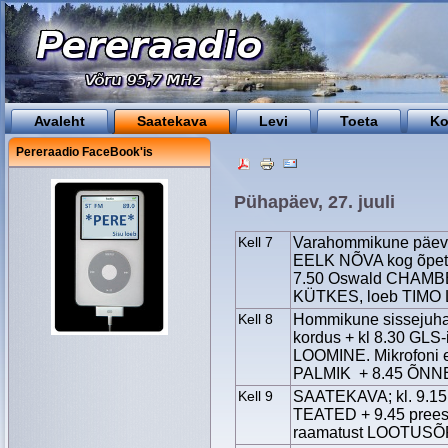
Avaleht
Saatekava
Levi
Toeta
Ko
Pereraadio FaceBook'is
Pühapäev, 27. juuli
Kell 7
Varahommikune päeva
EELK NÕVA kog õpe
7.50 Oswald CHAMBE
KÜTKES, loeb TIMO 
Kell 8
Hommikune sissejuh
kordus + kl 8.30 G
LOOMINE. Mikrofoni
PALMIK + 8.45 ÕN
Kell 9
SAATEKAVA; kl. 9.1
TEATED + 9.45 prees
raamatust LOOTUS