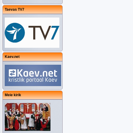
Taevas TV7
Kaev.net
Meie kirik