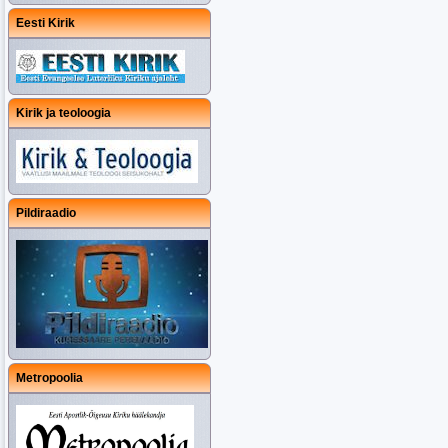
Eesti Kirik
Kirik ja teoloogia
Pildiraadio
Metropoolia