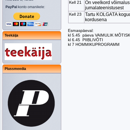
Kell 21
On veelkord võimalu
PayPal
konto omanikele:
jumalateenistusest
Kell 23
Tartu KOLGATA kogud
kordusena
Esmaspäeval:
kl 5.45 päeva VAIMULIK MÕTIS
Teekäija
kl 6.45 PIIBLIVÕTI
kl 7 HOMMIKUPROGRAMM
Plussmeedia