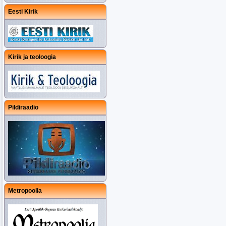
Eesti Kirik
Kirik ja teoloogia
Pildiraadio
Metropoolia