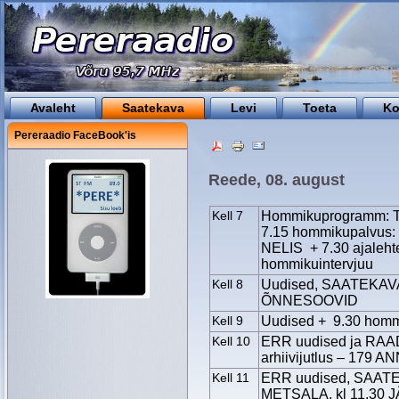
Avaleht
Saatekava
Levi
Toeta
Ko
Pereraadio FaceBook'is
Reede, 08. august
Kell 7
Hommikuprogramm: Tä
7.15 hommikupalvus
NELIS + 7.30 ajaleht
hommikuintervjuu
Kell 8
Uudised, SAATEKAVA 
ÕNNESOOVID
Kell 9
Uudised + 9.30 hommi
Kell 10
ERR uudised ja RA
arhiivijutlus – 179
Kell 11
ERR uudised, SAATE
METSALA, kl 11.30 J