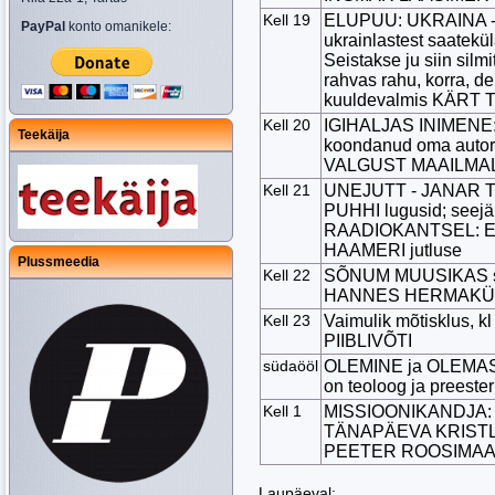
Kell 19
ELUPUU: UKRAINA -
PayPal
konto omanikele:
ukrainlastest saatekü
Seistakse ju siin silmi
rahvas rahu, korra, d
kuuldevalmis KÄRT
Kell 20
IGIHALJAS INIMENE: 
Teekäija
koondanud oma autor
VALGUST MAAILMALE.
Kell 21
UNEJUTT - JANAR T
PUHHI lugusid; seejä
RAADIOKANTSEL: E
HAAMERI jutluse
Plussmeedia
Kell 22
SÕNUM MUUSIKAS sa
HANNES HERMAKÜ
Kell 23
Vaimulik mõtisklus, 
PIIBLIVÕTI
südaööl
OLEMINE ja OLEMAS
on teoloog ja preest
Kell 1
MISSIOONIKANDJA: 
TÄNAPÄEVA KRISTLAS
PEETER ROOSIMAA,
Laupäeval: