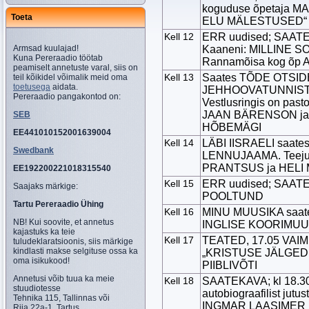
koguduse õpetaja MA
Toeta
ELU MÄLESTUSED“ 
Kell 12
ERR uudised; SAATEKA
Armsad kuulajad!
Kaaneni: MILLINE SO
Kuna Pereraadio töötab
Rannamõisa kog õp
peamiselt annetuste varal, siis on
Kell 13
Saates TÕDE OTSIDE
teil kõikidel võimalik meid oma
toetusega
aidata.
JEHHOOVATUNNISTAJ
Pereraadio pangakontod on:
Vestlusringis on pas
JAAN BÄRENSON ja 
SEB
HÕBEMÄGI
EE441010152001639004
Kell 14
LÄBI IISRAELI saate
Swedbank
LENNUJAAMA. Teejuh
PRANTSUS ja HELI
EE192200221018315540
Kell 15
ERR uudised; SAATE
Saajaks märkige:
POOLTUND
Tartu Pereraadio Ühing
Kell 16
MINU MUUSIKA saate
NB! Kui soovite, et annetus
INGLISE KOORIMUU
kajastuks ka teie
Kell 17
TEATED, 17.05 VAIM
tuludeklaratsioonis, siis märkige
kindlasti makse selgituse ossa ka
„KRISTUSE JÄLGEDES
oma isikukood!
PIIBLIVÕTI
Annetusi võib tuua ka meie
Kell 18
SAATEKAVA; kl 18.3
stuudiotesse
autobiograafilist j
Tehnika 115, Tallinnas või
INGMAR LAASIMER
Riia 22a-1, Tartus