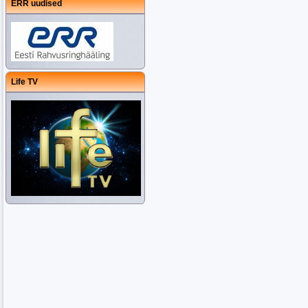
ERR uudised
Life TV