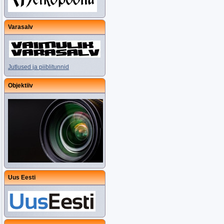
Varasalv
Jutlused ja piiblitunnid
Objektiiv
Uus Eesti