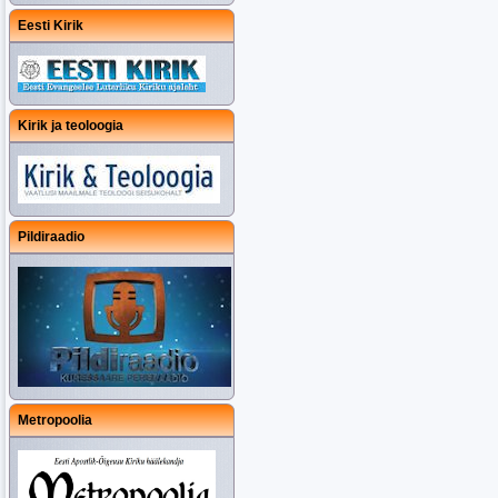
Eesti Kirik
Kirik ja teoloogia
Pildiraadio
Metropoolia