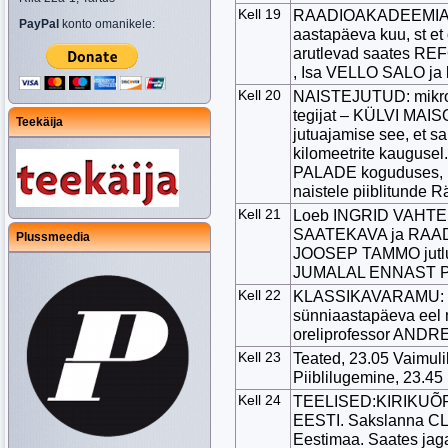
Kell 19
RAADIOAKADEEMIA: 
PayPal
konto omanikele:
aastapäeva kuu, st et
arutlevad saates RE
, Isa VELLO SALO ja l
Kell 20
NAISTEJUTUD: mikrof
tegijat – KÜLVI MAI
Teekäija
jutuajamise see, et s
kilomeetrite kauguse
PALADE koguduses, k
naistele piiblitunde R
Kell 21
Loeb INGRID VAHTER
SAATEKAVA ja RAADI
Plussmeedia
JOOSEP TAMMO jutl
JUMALAL ENNAST
Kell 22
KLASSIKAVARAMU: 
sünniaastapäeva eel
oreliprofessor ANDR
Kell 23
Teated, 23.05 Vaimulik
Piiblilugemine, 23.45 P
Kell 24
TEELISED:KIRIKUÕ
EESTI. Sakslanna CL
Eestimaa. Saates jag