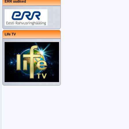
ERR uudised
Life TV