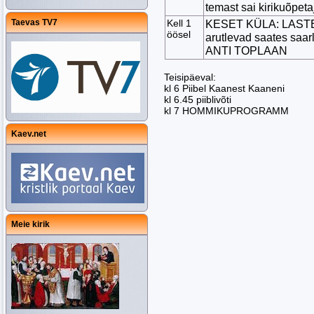
temast sai kirikuõpe
Taevas TV7
Kell 1
KESET KÜLA: LAST
öösel
arutlevad saates sa
ANTI TOPLAAN
Teisipäeval:
kl 6 Piibel Kaanest Kaaneni
kl 6.45 piiblivõti
kl 7 HOMMIKUPROGRAMM
Kaev.net
Meie kirik