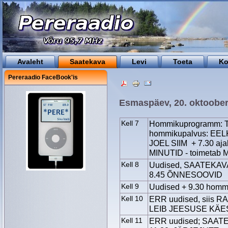
Avaleht
Saatekava
Levi
Toeta
Ko
Pereraadio FaceBook'is
Esmaspäev, 20. oktoobe
Kell 7
Hommikuprogramm: Tä
hommikupalvus: EEL
JOEL SIIM + 7.30 ajal
MINUTID - toimetab
Kell 8
Uudised, SAATEKAV
8.45 ÕNNESOOVID
Kell 9
Uudised + 9.30 hommi
Kell 10
ERR uudised, siis 
LEIB JEESUSE KÄE
Kell 11
ERR uudised; SAATE