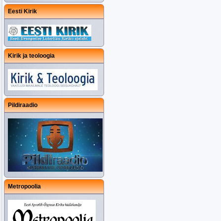
Eesti Kirik
Kirik ja teoloogia
Pildiraadio
Metropoolia