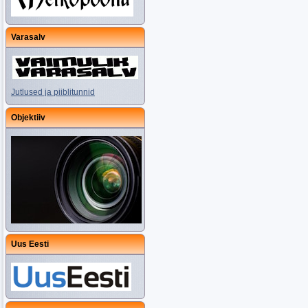
Varasalv
Jutlused ja piiblitunnid
Objektiiv
Uus Eesti