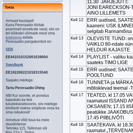
11.30 JÄRJEJUTT:
JONI EARECKSON-TA
Toeta
AINO LILLEMETS
Kell 12
ERR uudised, SAATEK
Armsad kuulajad!
Kuna Pereraadio töötab
kaaneni: USK ILMNEB
peamiselt annetuste varal, siis on
selgitab Rannamõis
teil kõikidel võimalik meid oma
toetusega
aidata.
Kell 13
OLEVISTE TUND: on 
Pereraadio pangakontod on:
VAIKLO 80-ndale sün
HELDUR KAJASTE
SEB
Kell 14
PLAYLIST - valiku kaa
EE441010152001639004
saateks TIMO LIGE
Swedbank
Kell 15
ERR uudised; SAAT
EE192200221018315540
POOLTUND
Saajaks märkige:
Kell 16
TUNNETA ja MÄRKA:
mõtisklevad teemal
Tartu Pereraadio Ühing
Kell 17
TEATED, kl 17.05 V
NB! Kui soovite, et annetus
kajastuks ka teie
raamatust ISSAND A
tuludeklaratsioonis, siis märkige
OKSANEN; 17.15 IIS
kindlasti makse selgituse ossa ka
peatükke JAAKOBU
oma isikukood!
17.45 PIIBLIVÕTI
Annetusi võib tuua ka meie
stuudiotesse
Kell 18
SAATEKAVA, kl 18.
Tehnika 115, Tallinnas või
raamatut „TERVENAM
Riia 22a-1, Tartus