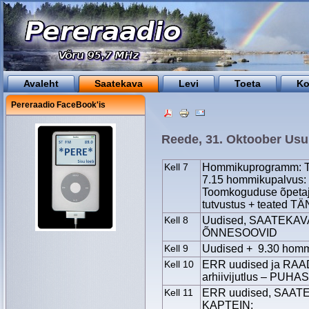
Avaleht
Saatekava
Levi
Toeta
Ko
Pereraadio FaceBook'is
Reede, 31. Oktoober Us
Kell 7
Hommikuprogramm: Tä
7.15 hommikupalvus: 
Toomkoguduse õpetaj
tutvustus + teated T
Kell 8
Uudised, SAATEKAVA 
ÕNNESOOVID
Kell 9
Uudised + 9.30 hommi
Kell 10
ERR uudised ja RA
arhiivijutlus – PU
Kell 11
ERR uudised, SAATEK
KAPTEIN;