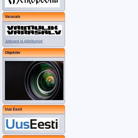
Varasalv
Jutlused ja piiblitunnid
Objektiiv
Uus Eesti