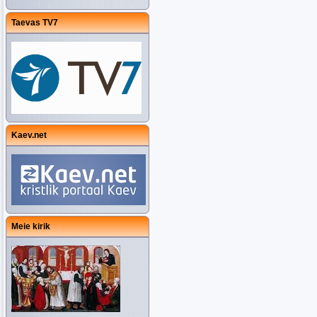
Taevas TV7
Kaev.net
Meie kirik