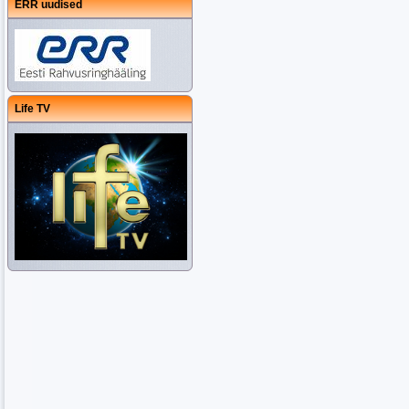
ERR uudised
Life TV