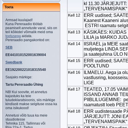
kl 11.30 JÄRJEJUTT
Toeta
„TERVENAMISPAIK“ 
Kell 12
ERR uudised; SAATEKA
Armsad kuulajad!
Kaanest Kaaneni al
Kuna Pereraadio töötab
ESTRI raamatu selgit
peamiselt annetuste varal, siis on
Kell 13
KÄSIKÄES: KUIDAS M
teil kõikidel võimalik meid oma
toetusega
aidata.
LILIA ja MARKO JUD
Pereraadio pangakontod on:
Kell 14
IISRAEL ja MEIE saat
SEB
muljetega LINDA S
ja saatejuhina ÜLO 
EE441010152001639004
Kell 15
ERR uudised; SAATE
Swedbank
POOLTUND
EE192200221018315540
Kell 16
ILMAELU. Aega ja olusi
Saajaks märkige:
vastlusring, kooss
LIGE
Tartu Pereraadio Ühing
Kell 17
TEATED, 17.05 VAIM
NB! Kui soovite, et annetus
ISSAND ANNAB TEIL
kajastuks ka teie
PIIBLILUGEMINE: 
tuludeklaratsioonis, siis märkige
kindlasti makse selgituse ossa ka
raamatustt loeb PE
oma isikukood!
Kell 18
ERR uudistesaade P
Annetusi võib tuua ka meie
JÄRJEJUTT: JONI E
stuudiotesse
„TERVENAMISPAIK“ 
Tehnika 115, Tallinnas või
Riia 22a-1, Tartus