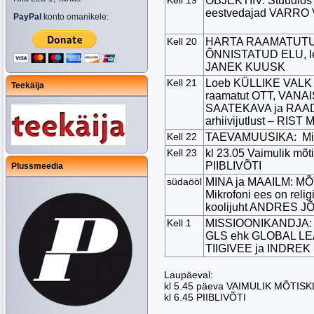
Kell 19
OBJEKTIIV: Stuudios 
eestvedajad VA
PayPal
konto omanikele:
Kell 20
HARTA RAAMATUTUN
ÕNNISTATUD ELU, le
JANEK KUUSK
Kell 21
Loeb KÜLLIKE VALK 
Teekäija
raamatut OTT, VANAIS
SAATEKAVA ja RAA
arhiivijutlust – RIS
Kell 22
TAEVAMUUSIKA: Mik
Kell 23
kl 23.05 Vaimulik mõt
PIIBLIVÕTI
Plussmeedia
südaööl
MINA ja MAAILM: M
Mikrofoni ees on re
koolijuht ANDRES 
Kell 1
MISSIOONIKANDJA: sa
GLS ehk GLOBAL LE
TIIGIVEE ja INDREK
Laupäeval:
kl 5.45 päeva VAIMULIK MÕTIS
kl 6.45 PIIBLIVÕTI