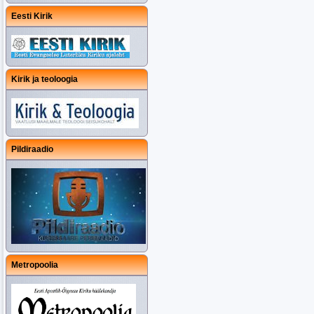
Eesti Kirik
Kirik ja teoloogia
Pildiraadio
Metropoolia