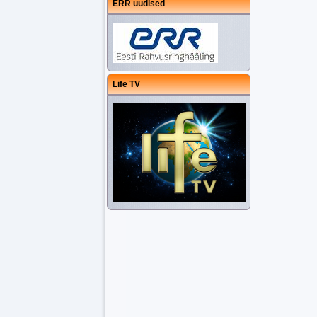
ERR uudised
Life TV