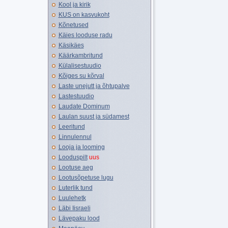
Kool ja kirik
KUS on kasvukoht
Kõnetused
Käies looduse radu
Käsikäes
Käärkambritund
Külalisestuudio
Kõiges su kõrval
Laste unejutt ja õhtupalve
Lastestuudio
Laudate Dominum
Laulan suust ja südamest
Leeritund
Linnulennul
Looja ja looming
Looduspilt
uus
Lootuse aeg
Lootusõpetuse lugu
Luterlik tund
Luulehetk
Läbi Iisraeli
Lävepaku lood