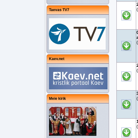
Taevas TV7
Kaev.net
Meie kirik