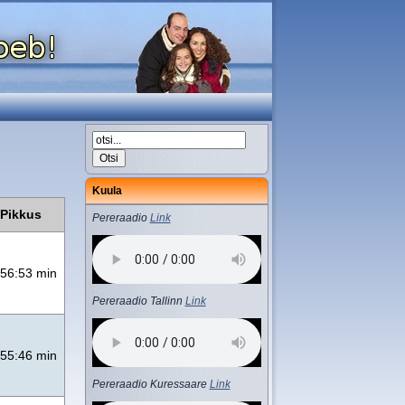
Kuula
Pikkus
Pereraadio
Link
56:53 min
Pereraadio Tallinn
Link
55:46 min
Pereraadio Kuressaare
Link