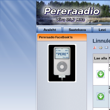
Avaleht
Saatekava
Levi
Pereraadio FaceBook'is
Linnul
Lae alla