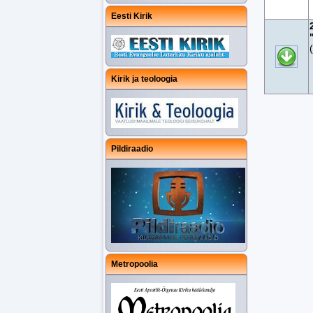
Eesti Kirik
Kirik ja teoloogia
Pildiraadio
Metropoolia