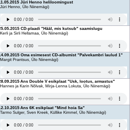
11.05.2015 Jüri Henno heliloomingust
(Jüri Henno, Ülo Niinemägi)
25.05.2015 CD-plaadi "Hääl, mis kutsub" saamislugu
(Kerli ja Sirli Hellamaa, Ülo Niinemägi)
14.09.2015 Oma esimesest CD-albumist "Palvekambri laulud 1"
(Margit Prantsus, Ülo Niinemägi)
28.09.2015 Ans Double V esikplaat "Usk, lootus, armastus"
(Hannes ja Karin Nõlvak, Mirja-Lenna Lokuta, Ülo Niinemägi)
12.10.2015 Ans 6K esikplaat "Mind hoia Sa"
(Tarmo Sulger, Sven Kreek, Küllike Kimmel, Ülo Niinemägi)