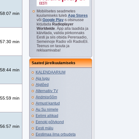
Mobiilsetes seadmetes
58:07 min
kuulamiseks tuleb
App Stores
või
Google Play
-s otsinusse
kirjutada
Radioplayer
Worldwide
. Äpp alla laadida ja
käivitada, valida piirkonnaks
Eesti ja siis otsida Pereraadio,
57:30 min
Semeinoje Radio või RadioEli.
Teenus on tasuta ja
reklaamivaba!
Saated järelkuulamiseks
58:44 min
KALENDAARIUM
Aja lugu
Algtõed
Alternatiiv TV
Andmisrõõm
55:59 min
Armust kantud
Au Su nimele
Eelimi allikad
Eenoki põlvkond
56:57 min
Eesti mälu
Eestimaa ilma orbudeta