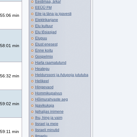
Eestimaa, ärka!
EEÜÜ FM
Eile ja täna ja igavesti
55:06 min
Elektrikarjane
Elu kultuur
Elu tõsiasjad
Elupuu
Elust enesest
58:01 min
Enne koitu
Gospelmix
Harta raamatutund
Heategu
Heldurssoni ja Adupoja jututuba
56:32 min
Helikeel
Hingevaod
Hommikupalvus
Hõimurahvaste aeg
59:02 min
Igavikukaja
Igihaljas inimene
Ihu, hing ja vaim
Iisrael ja meie
Iisraeli minutid
59:11 min
Ilmaelu