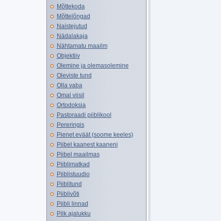
Mõttekoda
Mõttelõngad
Naistejutud
Nädalakaja
Nähtamatu maailm
Objektiiv
Olemine ja olemasolemine
Oleviste tund
Olla vaba
Omal viisil
Ortodoksia
Pastoraadi piiblikool
Pereringis
Pienet eväät (soome keeles)
Piibel kaanest kaaneni
Piibel maailmas
Piiblimatkad
Piiblistuudio
Piiblitund
Piiblivõti
Piibli linnad
Pilk ajalukku