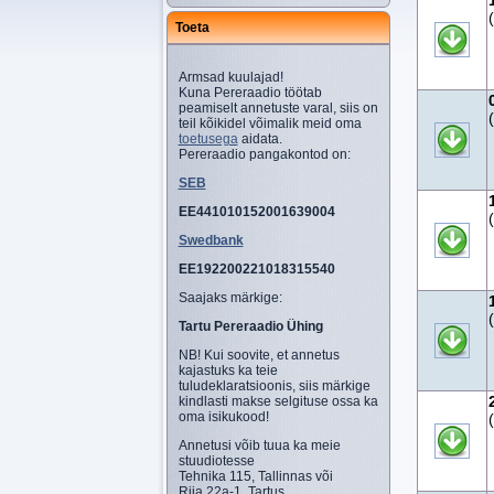
Toeta
Armsad kuulajad!
Kuna Pereraadio töötab
peamiselt annetuste varal, siis on
teil kõikidel võimalik meid oma
toetusega
aidata.
Pereraadio pangakontod on:
SEB
EE441010152001639004
Swedbank
EE192200221018315540
Saajaks märkige:
Tartu Pereraadio Ühing
NB! Kui soovite, et annetus
kajastuks ka teie
tuludeklaratsioonis, siis märkige
kindlasti makse selgituse ossa ka
oma isikukood!
Annetusi võib tuua ka meie
stuudiotesse
Tehnika 115, Tallinnas või
Riia 22a-1, Tartus