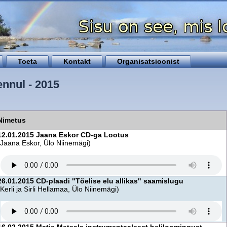
Toeta
Kontakt
Organisatsioonist
ennul - 2015
Nimetus
12.01.2015 Jaana Eskor CD-ga Lootus
(Jaana Eskor, Ülo Niinemägi)
26.01.2015 CD-plaadi "Tõelise elu allikas" saamislugu
(Kerli ja Sirli Hellamaa, Ülo Niinemägi)