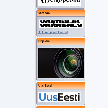
Varasalv
Jutlused ja piiblitunnid
Objektiiv
Uus Eesti