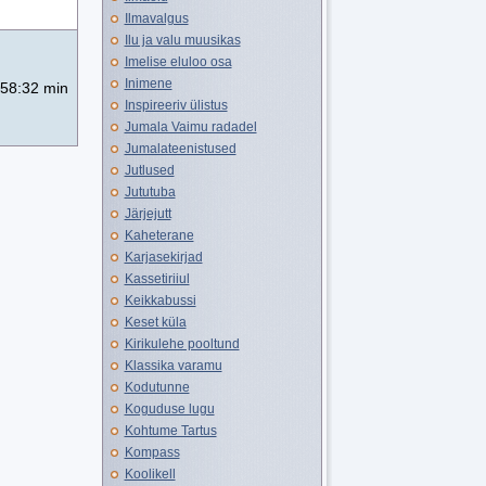
Ilmavalgus
Ilu ja valu muusikas
Imelise eluloo osa
Inimene
58:32 min
Inspireeriv ülistus
Jumala Vaimu radadel
Jumalateenistused
Jutlused
Jututuba
Järjejutt
Kaheterane
Karjasekirjad
Kassetiriiul
Keikkabussi
Keset küla
Kirikulehe pooltund
Klassika varamu
Kodutunne
Koguduse lugu
Kohtume Tartus
Kompass
Koolikell