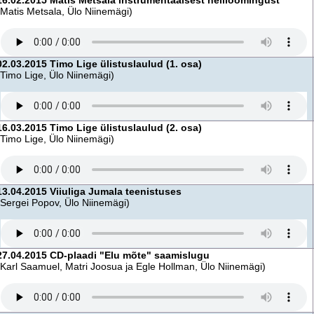
16.02.2015 Matis Metsala instrumentaalsest heliloomingust
(Matis Metsala, Ülo Niinemägi)
02.03.2015 Timo Lige ülistuslaulud (1. osa)
(Timo Lige, Ülo Niinemägi)
16.03.2015 Timo Lige ülistuslaulud (2. osa)
(Timo Lige, Ülo Niinemägi)
13.04.2015 Viiuliga Jumala teenistuses
(Sergei Popov, Ülo Niinemägi)
27.04.2015 CD-plaadi "Elu mõte" saamislugu
(Karl Saamuel, Matri Joosua ja Egle Hollman, Ülo Niinemägi)