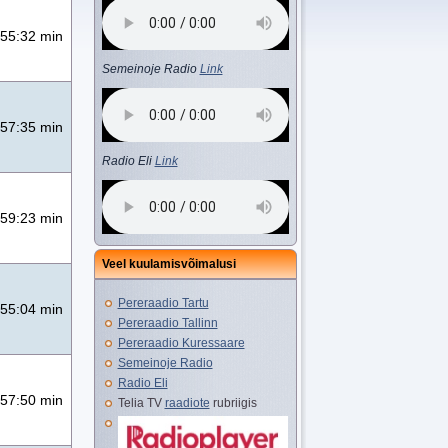
55:32 min
Semeinoje Radio
Link
57:35 min
Radio Eli
Link
59:23 min
Veel kuulamisvõimalusi
Pereraadio Tartu
55:04 min
Pereraadio Tallinn
Pereraadio Kuressaare
Semeinoje Radio
Radio Eli
57:50 min
Telia TV
raadiote
rubriigis