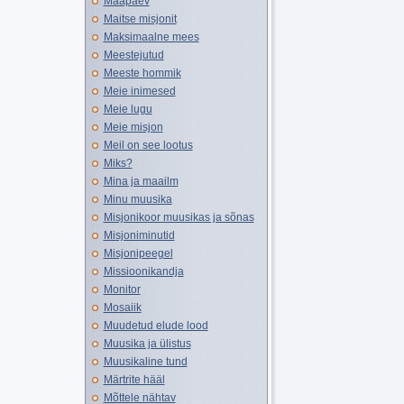
Maapäev
Maitse misjonit
Maksimaalne mees
Meestejutud
Meeste hommik
Meie inimesed
Meie lugu
Meie misjon
Meil on see lootus
Miks?
Mina ja maailm
Minu muusika
Misjonikoor muusikas ja sõnas
Misjoniminutid
Misjonipeegel
Missioonikandja
Monitor
Mosaiik
Muudetud elude lood
Muusika ja ülistus
Muusikaline tund
Märtrite hääl
Mõttele nähtav