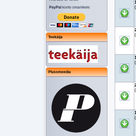
PayPal
konto omanikele:
Teekäija
Plussmeedia