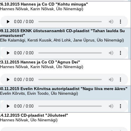
26.10.2015 Hannes ja Co CD "Kohtu minuga"
(Hannes Nõlvak, Karin Nõlvak, Ülo Niinemägi)
09.11.2015 EKNK ülistusansambli CD-plaadist "Tahan laulda Su
armastusest"
(Elle Kalamägi, Kersti Kuusik, Ahti Lohk, Jane Üprus, Ülo Niinemägi)
23.11.2015 Hannes ja Co CD "Agnus Dei"
(Hannes Nõlvak, Karin Nõlvak, Ülo Niinemägi)
30.11.2015 Evelin Kõrvitsa autoriplaadist "Nagu liiva mere ääres"
(Evelin Kõrvits, Eivin Toodo, Ülo Niinemägi)
14.12.2015 CD-plaadist "Jõuluteel"
(Hannes Nõlvak, Ülo Niinemägi)