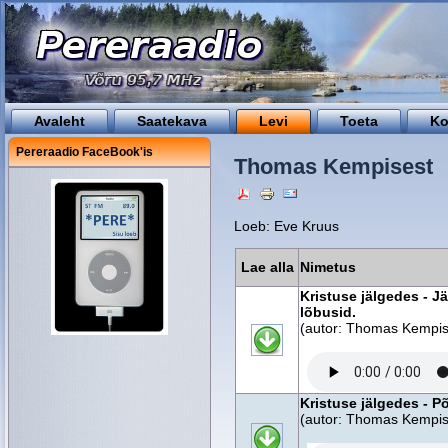
Avaleht
Saatekava
Levi
Toeta
Ko
Pereraadio FaceBook'is
Thomas Kempisest
Loeb: Eve Kruus
Lae alla
Nimetus
Kristuse jälgedes - J
lõbusid.
(autor: Thomas Kempise
Kristuse jälgedes - P
(autor: Thomas Kempise