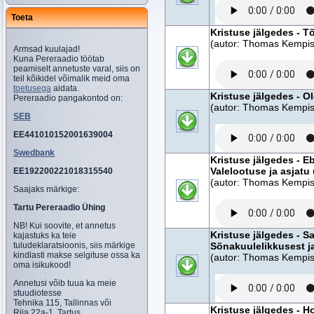
Toeta
Kristuse jälgedes - T
(autor: Thomas Kempise
Armsad kuulajad!
Kuna Pereraadio töötab
peamiselt annetuste varal, siis on
teil kõikidel võimalik meid oma
toetusega
aidata.
Kristuse jälgedes - Ol
Pereraadio pangakontod on:
(autor: Thomas Kempise
SEB
EE441010152001639004
Swedbank
Kristuse jälgedes - Eb
Valelootuse ja asjatu
EE192200221018315540
(autor: Thomas Kempise
Saajaks märkige:
Tartu Pereraadio Ühing
NB! Kui soovite, et annetus
Kristuse jälgedes - S
kajastuks ka teie
tuludeklaratsioonis, siis märkige
Sõnakuulelikkusest ja
kindlasti makse selgituse ossa ka
(autor: Thomas Kempise
oma isikukood!
Annetusi võib tuua ka meie
stuudiotesse
Tehnika 115, Tallinnas või
Kristuse jälgedes - Ho
Riia 22a-1, Tartus