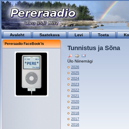
Avaleht
Saatekava
Levi
Toeta
Ko
Pereraadio FaceBook'is
Tunnistus ja Sõna
Ülo Niinemägi
2026
2025
2024
2023
2022
2021
2020
2019
2018
2017
2016