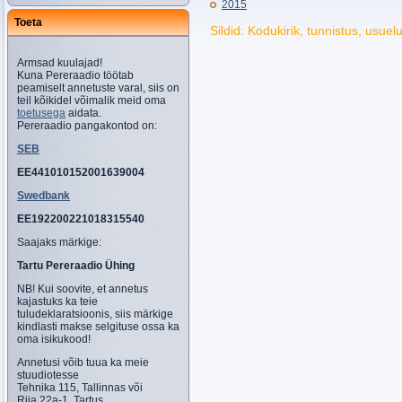
2015
Toeta
Sildid: Kodukirik, tunnistus, usu
Armsad kuulajad!
Kuna Pereraadio töötab
peamiselt annetuste varal, siis on
teil kõikidel võimalik meid oma
toetusega
aidata.
Pereraadio pangakontod on:
SEB
EE441010152001639004
Swedbank
EE192200221018315540
Saajaks märkige:
Tartu Pereraadio Ühing
NB! Kui soovite, et annetus
kajastuks ka teie
tuludeklaratsioonis, siis märkige
kindlasti makse selgituse ossa ka
oma isikukood!
Annetusi võib tuua ka meie
stuudiotesse
Tehnika 115, Tallinnas või
Riia 22a-1, Tartus