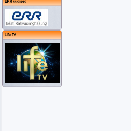
ERR uudised
Life TV