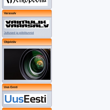
Varasalv
Jutlused ja piiblitunnid
Objektiiv
Uus Eesti