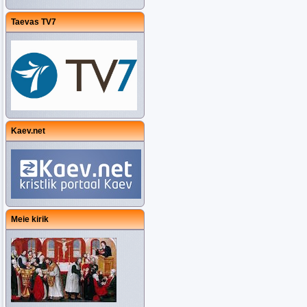
Taevas TV7
Kaev.net
Meie kirik