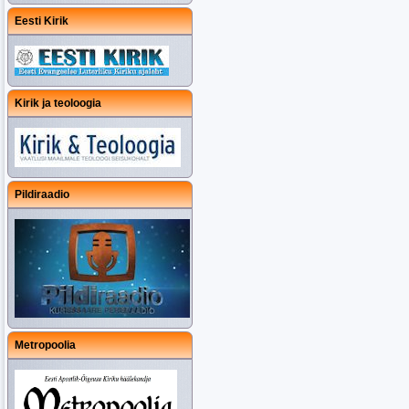
Eesti Kirik
Kirik ja teoloogia
Pildiraadio
Metropoolia