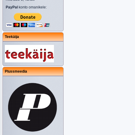
PayPal
konto omanikele:
Teekäija
Plussmeedia