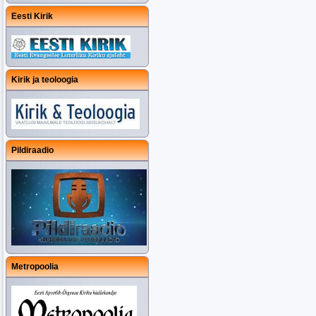
Eesti Kirik
Kirik ja teoloogia
Pildiraadio
Metropoolia