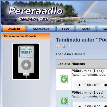
Avaleht
Saatekava
Levi
Toeta
Ko
Pereraadio FaceBook'is
Tundmatu autor "Pö
Loeb Aino Lillemets
Lae alla
Nimetus
Pöördumine (1.osa)
(autor: tundmatu, loeb:
Pöördumine (2.osa)
(autor: tundmatu, loeb: