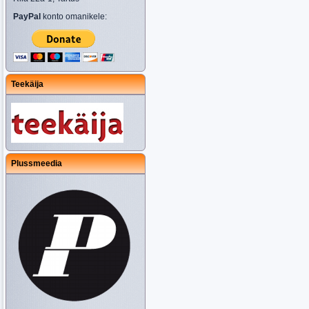
PayPal
konto omanikele:
Teekäija
Plussmeedia