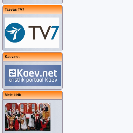
Taevas TV7
Kaev.net
Meie kirik