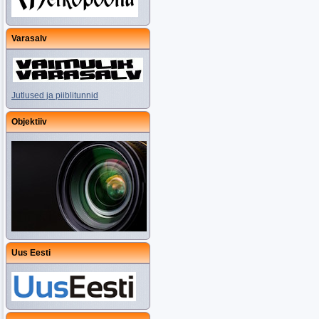
Varasalv
Jutlused ja piiblitunnid
Objektiiv
Uus Eesti