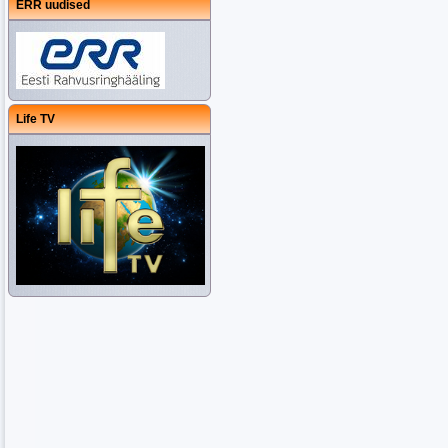
ERR uudised
Life TV