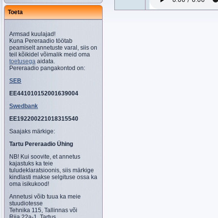
Toeta
Armsad kuulajad!
Kuna Pereraadio töötab
peamiselt annetuste varal, siis on
teil kõikidel võimalik meid oma
toetusega
aidata.
Pereraadio pangakontod on:
SEB
EE441010152001639004
Swedbank
EE192200221018315540
Saajaks märkige:
Tartu Pereraadio Ühing
NB! Kui soovite, et annetus
kajastuks ka teie
tuludeklaratsioonis, siis märkige
kindlasti makse selgituse ossa ka
oma isikukood!
Annetusi võib tuua ka meie
stuudiotesse
Tehnika 115, Tallinnas või
Riia 22a-1, Tartus