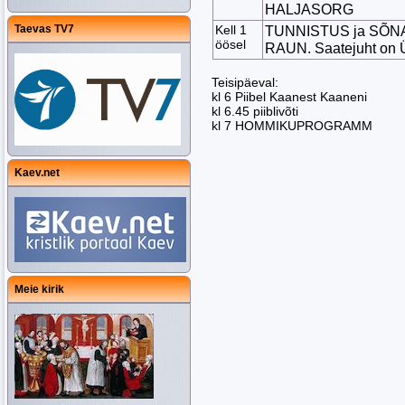
HALJASORG
Taevas TV7
Kell 1
TUNNISTUS ja SÕNA:
öösel
RAUN. Saatejuht on
Teisipäeval:
kl 6 Piibel Kaanest Kaaneni
kl 6.45 piiblivõti
kl 7 HOMMIKUPROGRAMM
Kaev.net
Meie kirik