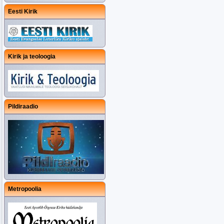
Eesti Kirik
Kirik ja teoloogia
Pildiraadio
Metropoolia