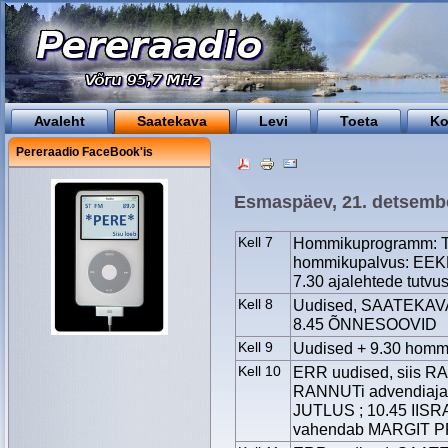
Avaleht
Saatekava
Levi
Toeta
Ko
Pereraadio FaceBook'is
Esmaspäev, 21. detsemb
Kell 7
Hommikuprogramm: Tä
hommikupalvus: EEK
7.30 ajalehtede tutv
Kell 8
Uudised, SAATEKAV
8.45 ÕNNESOOVID
Kell 9
Uudised + 9.30 hommi
Kell 10
ERR uudised, siis R
RANNUTi advendiaja 
JUTLUS ; 10.45 IISR
vahendab MARGIT 