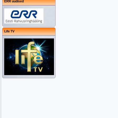
ERR uudised
Life TV