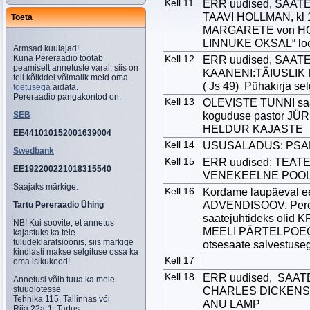
Kell 11
ERR uudised, SAATEK
TAAVI HOLLMAN, kl 1
Toeta
MARGARETE von HOL
LINNUKE OKSAL“ l
Armsad kuulajad!
Kuna Pereraadio töötab
Kell 12
ERR uudised, SAATE
peamiselt annetuste varal, siis on
KAANENI:TÄIUSLIK
teil kõikidel võimalik meid oma
( Js 49) Pühakirja 
toetusega
aidata.
Pereraadio pangakontod on:
Kell 13
OLEVISTE TUNNI saate
koguduse pastor JÜRI
SEB
HELDUR KAJASTE
EE441010152001639004
Kell 14
USUSALADUS: PSALM 
Swedbank
Kell 15
ERR uudised; TEATE
EE192200221018315540
VENEKEELNE POO
Saajaks märkige:
Kell 16
Kordame laupäeval eet
ADVENDISOOV. Perer
Tartu Pereraadio Ühing
saatejuhtideks olid
NB! Kui soovite, et annetus
MEELI PÄRTELPOEG. 
kajastuks ka teie
tuludeklaratsioonis, siis märkige
otsesaate salvestuseg
kindlasti makse selgituse ossa ka
Kell 17
oma isikukood!
Kell 18
ERR uudised, SAAT
Annetusi võib tuua ka meie
stuudiotesse
CHARLES DICKENSi 
Tehnika 115, Tallinnas või
ANU LAMP
Riia 22a-1, Tartus