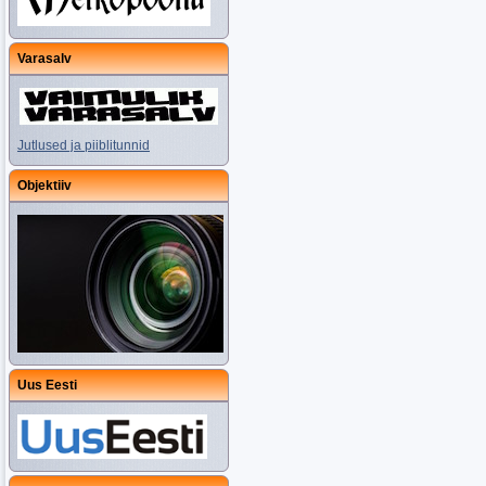
Varasalv
Jutlused ja piiblitunnid
Objektiiv
Uus Eesti