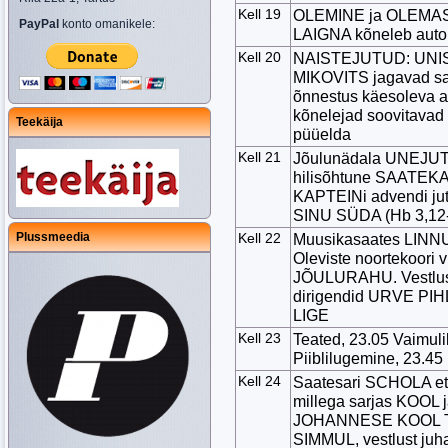
Kell 19
OLEMINE ja OLEMASO
PayPal
konto omanikele:
LAIGNA kõneleb aut
Kell 20
NAISTEJUTUD: UNI
MIKOVITS jagavad saat
õnnestus käesoleva a
kõnelejad soovitavad 
Teekäija
püüelda
Kell 21
Jõulunädala UNEJUTT
hilisõhtune SAATEK
KAPTEINi advendi j
SINU SÜDA (Hb 3,12
Plussmeedia
Kell 22
Muusikasaates LINN
Oleviste noortekoori v
JÕULURAHU. Vestlusri
dirigendid URVE PI
LIGE
Kell 23
Teated, 23.05 Vaimulik
Piiblilugemine, 23.45 P
Kell 24
Saatesari SCHOLA et 
millega sarjas KOOL 
JOHANNESE KOOL Talli
SIMMUL, vestlust juha