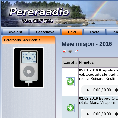
Avaleht
Saatekava
Levi
Toeta
Ko
Pereraadio FaceBook'is
Meie misjon - 2016
Lae alla
Nimetus
05.01.2016 Koguduste
vabakoguduste tradit
(Leevi Reinaru, Kristiin
02.02.2016 Espoo Ola
(Salla-Maria Viitapohja,