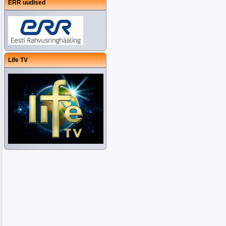
ERR uudised
Life TV