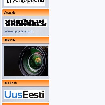
Varasalv
Jutlused ja piiblitunnid
Objektiiv
Uus Eesti