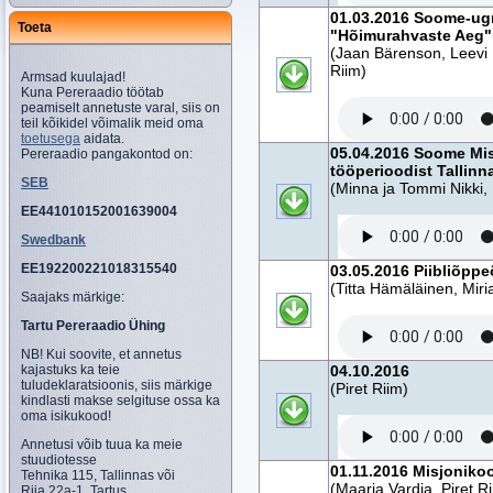
01.03.2016 Soome-ugri
Toeta
"Hõimurahvaste Aeg"
(Jaan Bärenson, Leevi R
Riim)
Armsad kuulajad!
Kuna Pereraadio töötab
peamiselt annetuste varal, siis on
teil kõikidel võimalik meid oma
toetusega
aidata.
05.04.2016 Soome Mis
Pereraadio pangakontod on:
tööperioodist Talli
SEB
(Minna ja Tommi Nikki, 
EE441010152001639004
Swedbank
EE192200221018315540
03.05.2016 Piibliõpp
(Titta Hämäläinen, Miri
Saajaks märkige:
Tartu Pereraadio Ühing
NB! Kui soovite, et annetus
kajastuks ka teie
04.10.2016
tuludeklaratsioonis, siis märkige
(Piret Riim)
kindlasti makse selgituse ossa ka
oma isikukood!
Annetusi võib tuua ka meie
stuudiotesse
01.11.2016 Misjoniko
Tehnika 115, Tallinnas või
(Maarja Vardja, Piret R
Riia 22a-1, Tartus