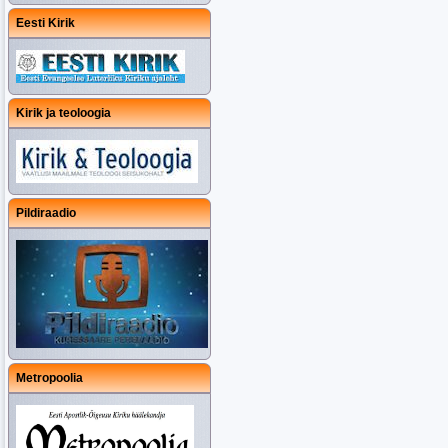
Eesti Kirik
Kirik ja teoloogia
Pildiraadio
Metropoolia