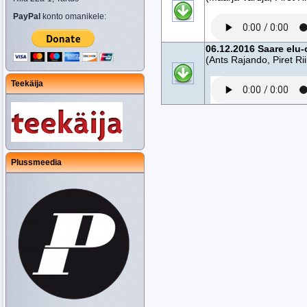
PayPal
konto omanikele:
06.12.2016 Saare elu-
(Ants Rajando, Piret Ri
Teekäija
Plussmeedia