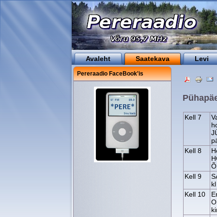
Avaleht
Saatekava
Levi
Pereraadio FaceBook'is
Pühapäe
Kell 7
V
h
J
p
Kell 8
H
H
Õ
Kell 9
S
k
Kell 10
E
O
ki