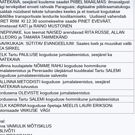
AATEKAVA, seejärel kuuleme saadet PIIBEL MAAILMAS: ilmavalgust
gi tervikpiibel enxeti rahvale Paraguais; digitaalne piibliraamatukogu
isaldab nüüdsest tekste tuhandes keeles ja et toetust kogutakse
iiblitõlke transportivate lendurite koolitamiseks. Uudiseid vahendab
IRET RIIM. Kl 12.30 soomekeelne saade PINET EVEVÄÄT,
oimetavad KATI ja RAINO MUSTONEN
INEPIIVAKE, kus teemat NAISED arendavad RITA RÜSSE, ALLAN
ILLEORG ja TAMARA TAMMEKÄND
GAVIKUKAJA: SÜTITAV EVANGEELIUM. Saates loeb ja muusikat valib
EA SIRKEL
ELK Tartu PAULUSE koguduse jumalateenistus, seejärel ka
AATEKAVA
allinna kuulajatele NÕMME RAHU koguduse hommikune
umalateenistus ja Pereraadio ülejäänud kuuldealal Tartu SALEMI
oguduse jumalateenistuse salvestis
ALLINNA METODISTI koguduse jumalateenistus, seejärel
AATEKAVA tutvustus
ordusena OLEVISTE koguduse jumalateenistus
ordusena Tartu SALEMI koguduse hommikune jumalateenistus
ELK KADRINA koguduse õpetaja MEELIS LAURI ERIKSONi
utorisaade VAIKUSE VÄGI
al:
äeva VAIMULIK MÕTISKLUS
IBLIVÕTI