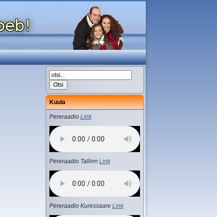
Kuula
Pereraadio
Link
Pereraadio Tallinn
Link
Pereraadio Kuressaare
Link