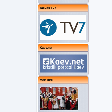
Taevas TV7
Kaev.net
Meie kirik