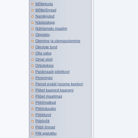
Mõttekoda
Mõttelõngad
Naistejutud
Nädalakaja
Nähtamatu maailm
Objektiiv
Olemine ja olemasolemine
Oleviste tund
Olla vaba
Omal viisil
Ortodoksia
Pastoraadi piiblikool
Pereringis
Pienet eväät (soome keeles)
Piibel kaanest kaaneni
Piibel maailmas
Piiblimatkad
Piiblistuudio
Piiblitund
Piiblivõti
Piibli linnad
Pilk ajalukku