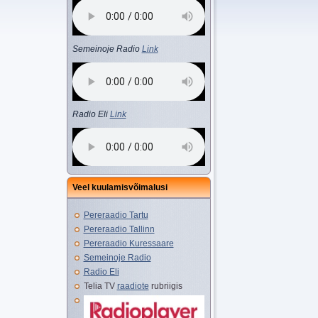
Semeinoje Radio
Link
Radio Eli
Link
Veel kuulamisvõimalusi
Pereraadio Tartu
Pereraadio Tallinn
Pereraadio Kuressaare
Semeinoje Radio
Radio Eli
Telia TV
raadiote
rubriigis