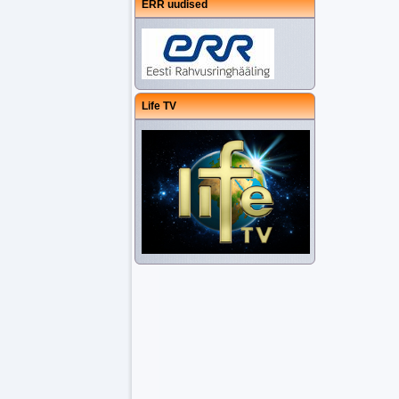
ERR uudised
Life TV