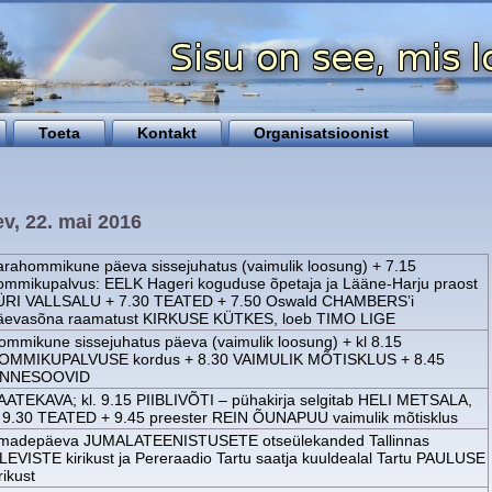
Toeta
Kontakt
Organisatsioonist
v, 22. mai 2016
arahommikune päeva sissejuhatus (vaimulik loosung) + 7.15
ommikupalvus: EELK Hageri koguduse õpetaja ja Lääne-Harju praost
ÜRI VALLSALU + 7.30 TEATED + 7.50 Oswald CHAMBERS’i
äevasõna raamatust KIRKUSE KÜTKES, loeb TIMO LIGE
ommikune sissejuhatus päeva (vaimulik loosung) + kl 8.15
OMMIKUPALVUSE kordus + 8.30 VAIMULIK MÕTISKLUS + 8.45
NNESOOVID
AATEKAVA; kl. 9.15 PIIBLIVÕTI – pühakirja selgitab HELI METSALA,
l 9.30 TEATED + 9.45 preester REIN ÕUNAPUU vaimulik mõtisklus
madepäeva JUMALATEENISTUSETE otseülekanded Tallinnas
LEVISTE kirikust ja Pereraadio Tartu saatja kuuldealal Tartu PAULUSE
rikust