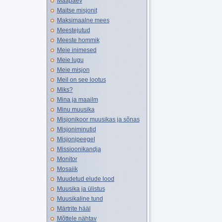
Maapäev
Maitse misjonit
Maksimaalne mees
Meestejutud
Meeste hommik
Meie inimesed
Meie lugu
Meie misjon
Meil on see lootus
Miks?
Mina ja maailm
Minu muusika
Misjonikoor muusikas ja sõnas
Misjoniminutid
Misjonipeegel
Missioonikandja
Monitor
Mosaiik
Muudetud elude lood
Muusika ja ülistus
Muusikaline tund
Märtrite hääl
Mõttele nähtav