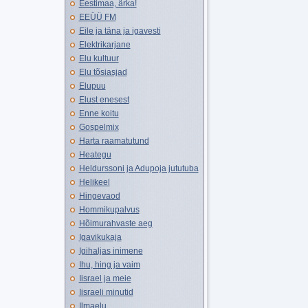
Eestimaa, ärka!
EEÜÜ FM
Eile ja täna ja igavesti
Elektrikarjane
Elu kultuur
Elu tõsiasjad
Elupuu
Elust enesest
Enne koitu
Gospelmix
Harta raamatutund
Heategu
Heldurssoni ja Adupoja jututuba
Helikeel
Hingevaod
Hommikupalvus
Hõimurahvaste aeg
Igavikukaja
Igihaljas inimene
Ihu, hing ja vaim
Iisrael ja meie
Iisraeli minutid
Ilmaelu