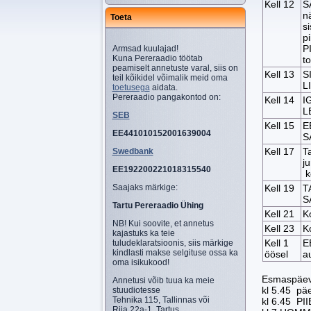
Kell 12
S
nä
Toeta
s
p
P
Armsad kuulajad!
Kuna Pereraadio töötab
t
peamiselt annetuste varal, siis on
Kell 13
S
teil kõikidel võimalik meid oma
L
toetusega
aidata.
Pereraadio pangakontod on:
Kell 14
I
L
SEB
Kell 15
E
EE441010152001639004
S
Kell 17
T
Swedbank
j
EE192200221018315540
k
Saajaks märkige:
Kell 19
T
S
Tartu Pereraadio Ühing
Kell 21
K
NB! Kui soovite, et annetus
Kell 23
K
kajastuks ka teie
Kell 1
E
tuludeklaratsioonis, siis märkige
kindlasti makse selgituse ossa ka
öösel
a
oma isikukood!
Esmaspäev
Annetusi võib tuua ka meie
kl 5.45 p
stuudiotesse
Tehnika 115, Tallinnas või
kl 6.45 PI
Riia 22a-1, Tartus