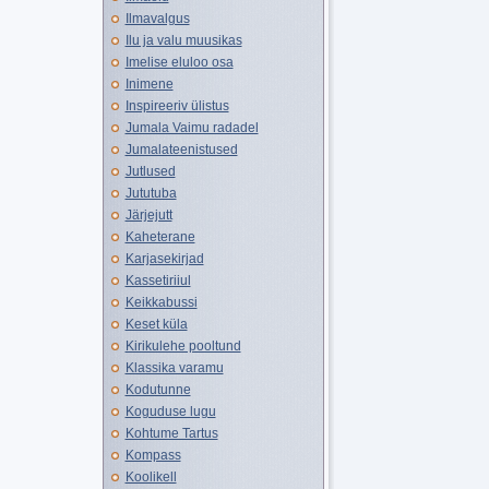
Ilmavalgus
Ilu ja valu muusikas
Imelise eluloo osa
Inimene
Inspireeriv ülistus
Jumala Vaimu radadel
Jumalateenistused
Jutlused
Jututuba
Järjejutt
Kaheterane
Karjasekirjad
Kassetiriiul
Keikkabussi
Keset küla
Kirikulehe pooltund
Klassika varamu
Kodutunne
Koguduse lugu
Kohtume Tartus
Kompass
Koolikell