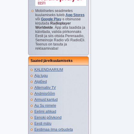
Mobiilsetes seadmetes
kuulamiseks tuleb
App Stores
või
Google Play
-s otsinusse
kirjutada
Radioplayer
Worldwide
. Äpp alla laadida ja
käivitada, valida piirkonnaks
Eesti ja siis otsida Pereraadio,
Semeinoje Radio või RadioEli.
Teenus on tasuta ja
reklaamivaba!
Saated järelkuulamiseks
KALENDAARIUM
Aja lugu
Algtõed
Alternatiiv TV
Andmisrõõm
Armust kantud
Au Su nimele
Eelimi allikad
Eenoki põlvkond
Eesti mälu
Eestimaa ilma orbudeta