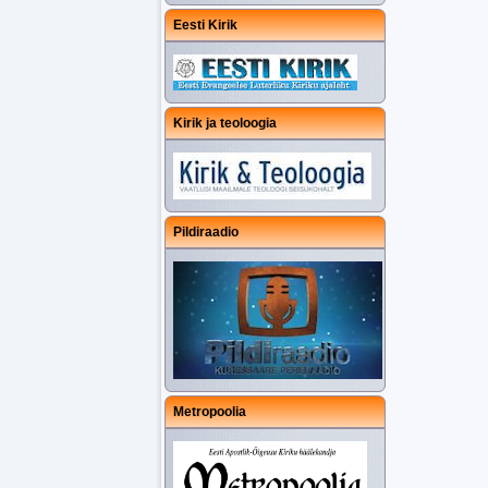
Eesti Kirik
Kirik ja teoloogia
Pildiraadio
Metropoolia