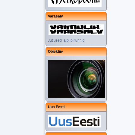
Varasalv
Jutlused ja piiblitunnid
Objektiiv
Uus Eesti