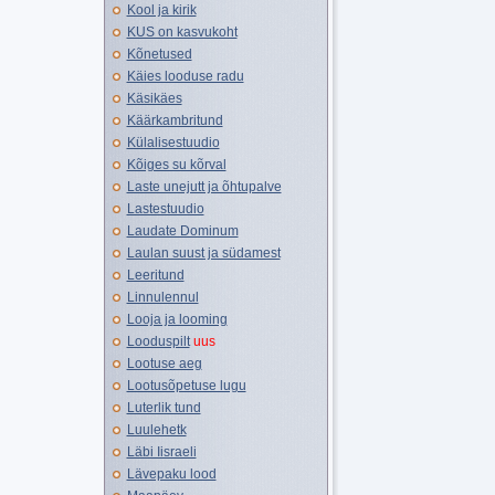
Kool ja kirik
KUS on kasvukoht
Kõnetused
Käies looduse radu
Käsikäes
Käärkambritund
Külalisestuudio
Kõiges su kõrval
Laste unejutt ja õhtupalve
Lastestuudio
Laudate Dominum
Laulan suust ja südamest
Leeritund
Linnulennul
Looja ja looming
Looduspilt
uus
Lootuse aeg
Lootusõpetuse lugu
Luterlik tund
Luulehetk
Läbi Iisraeli
Lävepaku lood