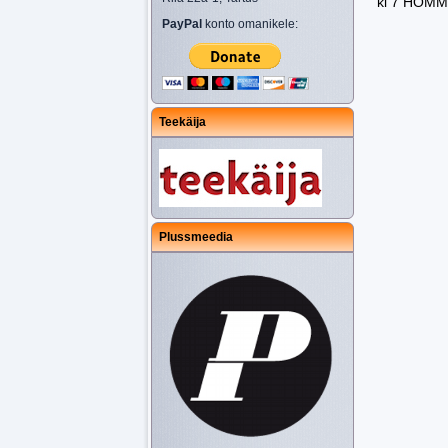
kl 7 HOM
PayPal
konto omanikele:
Teekäija
Plussmeedia