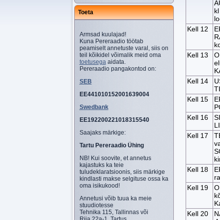
A
k
Toeta
l
Kell 12
E
Armsad kuulajad!
R
Kuna Pereraadio töötab
k
peamiselt annetuste varal, siis on
Kell 13
O
teil kõikidel võimalik meid oma
toetusega
aidata.
e
Pereraadio pangakontod on:
K
Kell 14
U
SEB
T
EE441010152001639004
Kell 15
E
P
Swedbank
Kell 16
S
EE192200221018315540
L
Saajaks märkige:
Kell 17
T
v
Tartu Pereraadio Ühing
S
NB! Kui soovite, et annetus
k
kajastuks ka teie
Kell 18
E
tuludeklaratsioonis, siis märkige
r
kindlasti makse selgituse ossa ka
oma isikukood!
Kell 19
O
kõ
Annetusi võib tuua ka meie
K
stuudiotesse
Tehnika 115, Tallinnas või
Kell 20
N
Riia 22a-1, Tartus