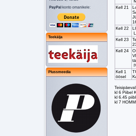
M
Kell 21
L
PayPal
konto omanikele:
S
J
1
Kell 22
L
L
Teekäija
Kell 23
Te
23
Kell 24
O
V
t
I
Kell 1
T
Plussmeedia
öösel
K
Teisipäeval
kl 6 Piibel
kl 6.45 piibl
kl 7 HOM