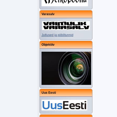
Varasalv
Jutlused ja piiblitunnid
Objektiiv
Uus Eesti