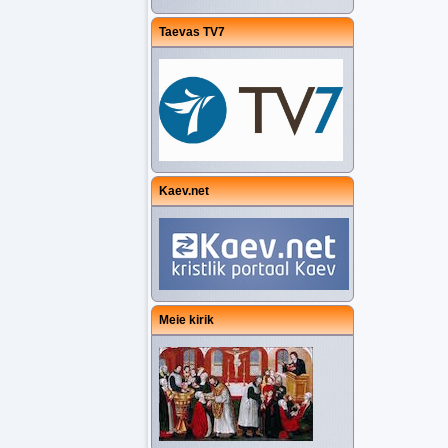
Taevas TV7
Kaev.net
Meie kirik