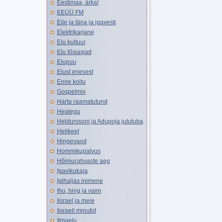
Eestimaa, ärka!
EEÜÜ FM
Eile ja täna ja igavesti
Elektrikarjane
Elu kultuur
Elu tõsiasjad
Elupuu
Elust enesest
Enne koitu
Gospelmix
Harta raamatutund
Heategu
Heldurssoni ja Adupoja jututuba
Helikeel
Hingevaod
Hommikupalvus
Hõimurahvaste aeg
Igavikukaja
Igihaljas inimene
Ihu, hing ja vaim
Iisrael ja meie
Iisraeli minutid
Ilmaelu