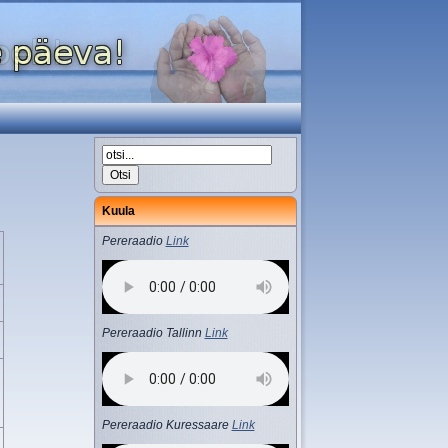
Kuula
Pereraadio
Link
Pereraadio Tallinn
Link
Pereraadio Kuressaare
Link