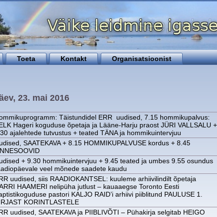
Toeta
Kontakt
Organisatsioonist
ev, 23. mai 2016
ommikuprogramm: Täistundidel ERR uudised, 7.15 hommikupalvus:
ELK Hageri koguduse õpetaja ja Lääne-Harju praost JÜRI VALLSALU +
.30 ajalehtede tutvustus + teated TÄNA ja hommikuintervjuu
udised, SAATEKAVA + 8.15 HOMMIKUPALVUSE kordus + 8.45
NNESOOVID
udised + 9.30 hommikuintervjuu + 9.45 teated ja umbes 9.55 osundus
aadiopäevale veel mõnede saadete kaudu
RR uudised, siis RAADIOKANTSEL: kuuleme arhiivilindilt õpetaja
ARRI HAAMERI nelipüha jutlust – kauaaegse Toronto Eesti
aptistikoguduse pastori KALJO RAID’i arhiivi piiblitund PAULUSE 1.
IRJAST KORINTLASTELE
RR uudised, SAATEKAVA ja PIIBLIVÕTI – Pühakirja selgitab HEIGO