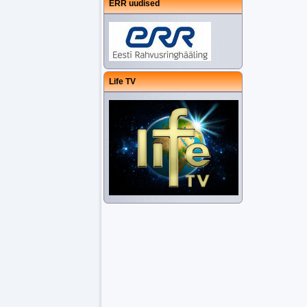
ERR uudised
Life TV