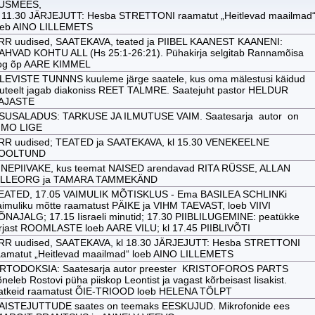
USMEES,
l 11.30 JÄRJEJUTT: Hesba STRETTONI raamatut „Heitlevad maailmad
oeb AINO LILLEMETS
RR uudised, SAATEKAVA, teated ja PIIBEL KAANEST KAANENI:
AHVAD KOHTU ALL (Hs 25:1-26:21). Pühakirja selgitab Rannamõisa
og õp AARE KIMMEL
LEVISTE TUNNNS kuuleme järge saatele, kus oma mälestusi käidud
luteelt jagab diakoniss REET TALMRE. Saatejuht pastor HELDUR
AJASTE
SUSALADUS: TARKUSE JA ILMUTUSE VAIM. Saatesarja autor on
IMO LIGE
RR uudised; TEATED ja SAATEKAVA, kl 15.30 VENEKEELNE
OOLTUND
INEPIIVAKE, kus teemat NAISED arendavad RITA RÜSSE, ALLAN
ILLEORG ja TAMARA TAMMEKÄND
EATED, 17.05 VAIMULIK MÕTISKLUS - Ema BASILEA SCHLINKi
aimuliku mõtte raamatust PÄIKE ja VIHM TAEVAST, loeb VIIVI
ÕNAJALG; 17.15 Iisraeli minutid; 17.30 PIIBLILUGEMINE: peatükke
irjast ROOMLASTE loeb AARE VILU; kl 17.45 PIIBLIVÕTI
RR uudised, SAATEKAVA, kl 18.30 JÄRJEJUTT: Hesba STRETTONI
aamatut „Heitlevad maailmad“ loeb AINO LILLEMETS
RTODOKSIA: Saatesarja autor preester KRISTOFOROS PARTS
neleb Rostovi püha piiskop Leontist ja vagast kõrbeisast Iisakist.
atkeid raamatust ÕIE-TRIOOD loeb HELENA TÖLPT
AISTEJUTTUDE saates on teemaks EESKUJUD. Mikrofonide ees