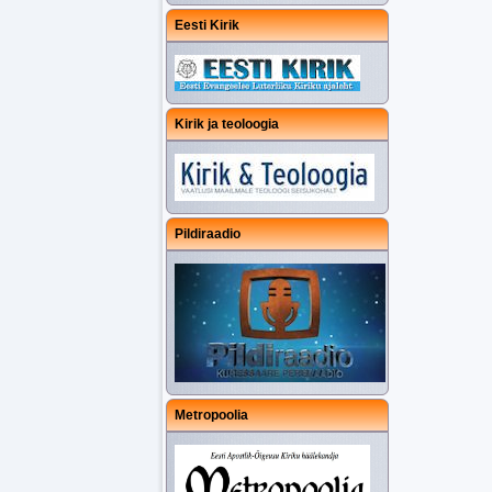
Eesti Kirik
Kirik ja teoloogia
Pildiraadio
Metropoolia