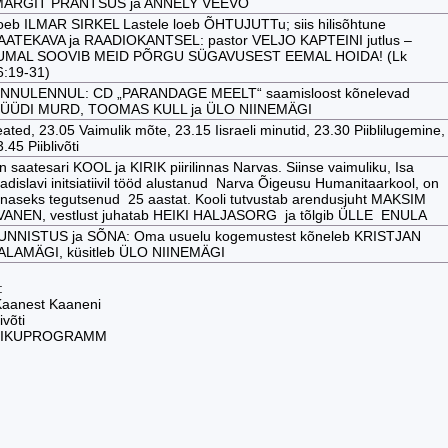
ARGIT PRANTSUS ja ANNELY VEEVO
oeb ILMAR SIRKEL Lastele loeb ÕHTUJUTTu; siis hilisõhtune
AATEKAVA ja RAADIOKANTSEL: pastor VELJO KAPTEINI jutlus –
UMAL SOOVIB MEID PÕRGU SÜGAVUSEST EEMAL HOIDA! (Lk
6:19-31)
INNULENNUL: CD „PARANDAGE MEELT“ saamisloost kõnelevad
ÜÜDI MURD, TOOMAS KULL ja ÜLO NIINEMÄGI
ated, 23.05 Vaimulik mõte, 23.15 Iisraeli minutid, 23.30 Piiblilugemine,
.45 Piiblivõti
n saatesari KOOL ja KIRIK piirilinnas Narvas. Siinse vaimuliku, Isa
ladislavi initsiatiivil tööd alustanud Narva Õigeusu Humanitaarkool, on
änaseks tegutsenud 25 aastat. Kooli tutvustab arendusjuht MAKSIM
VANEN, vestlust juhatab HEIKI HALJASORG ja tõlgib ÜLLE ENULA
UNNISTUS ja SÕNA: Oma usuelu kogemustest kõneleb KRISTJAN
ALAMÄGI, küsitleb ÜLO NIINEMÄGI
:
 Kaanest Kaaneni
ivõti
MIKUPROGRAMM