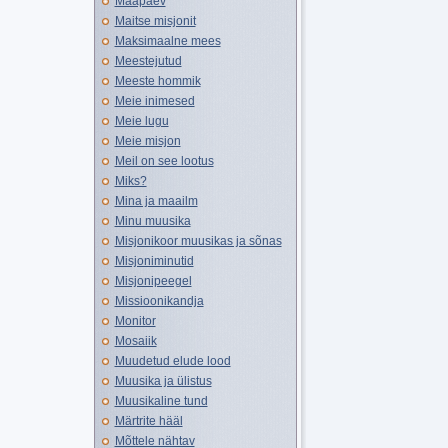
Maapäev
Maitse misjonit
Maksimaalne mees
Meestejutud
Meeste hommik
Meie inimesed
Meie lugu
Meie misjon
Meil on see lootus
Miks?
Mina ja maailm
Minu muusika
Misjonikoor muusikas ja sõnas
Misjoniminutid
Misjonipeegel
Missioonikandja
Monitor
Mosaiik
Muudetud elude lood
Muusika ja ülistus
Muusikaline tund
Märtrite hääl
Mõttele nähtav