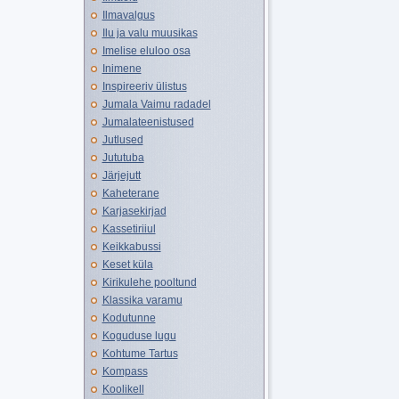
Ilmavalgus
Ilu ja valu muusikas
Imelise eluloo osa
Inimene
Inspireeriv ülistus
Jumala Vaimu radadel
Jumalateenistused
Jutlused
Jututuba
Järjejutt
Kaheterane
Karjasekirjad
Kassetiriiul
Keikkabussi
Keset küla
Kirikulehe pooltund
Klassika varamu
Kodutunne
Koguduse lugu
Kohtume Tartus
Kompass
Koolikell