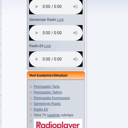
“
Semeinoje Radio
Link
Radio Eli
Link
Veel kuulamisvõimalusi
Pereraadio Tartu
Pereraadio Tallinn
Pereraadio Kuressaare
Semeinoje Radio
Radio Eli
Telia TV
raadiote
rubriigis