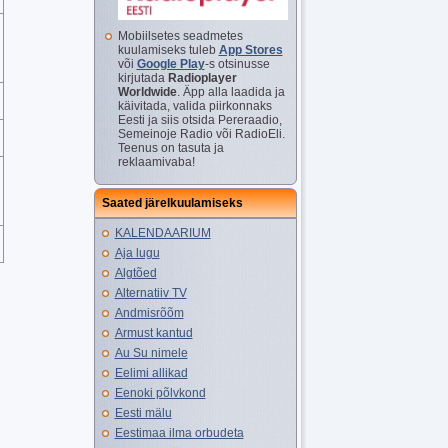
Mobiilsetes seadmetes
kuulamiseks tuleb
App Stores
või
Google Play
-s otsinusse
kirjutada
Radioplayer
Worldwide
. Äpp alla laadida ja
käivitada, valida piirkonnaks
Eesti ja siis otsida Pereraadio,
Semeinoje Radio või RadioEli.
Teenus on tasuta ja
reklaamivaba!
Saated järelkuulamiseks
KALENDAARIUM
Aja lugu
Algtõed
Alternatiiv TV
Andmisrõõm
Armust kantud
Au Su nimele
Eelimi allikad
Eenoki põlvkond
Eesti mälu
Eestimaa ilma orbudeta