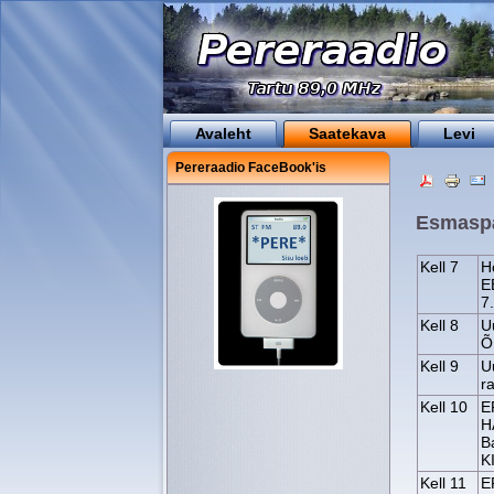
Avaleht
Saatekava
Levi
Pereraadio FaceBook'is
Esmaspä
Kell 7
H
E
7
Kell 8
U
Õ
Kell 9
U
r
Kell 10
E
H
B
K
Kell 11
E