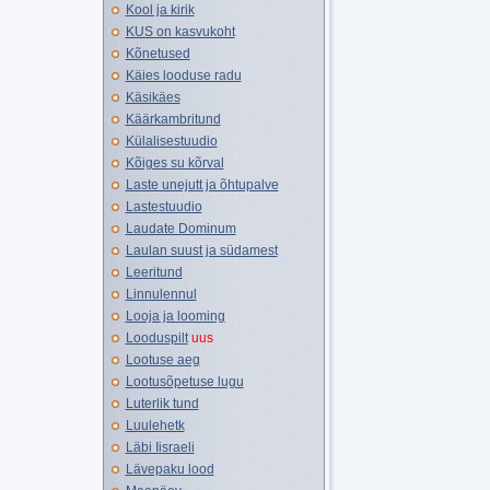
Kool ja kirik
KUS on kasvukoht
Kõnetused
Käies looduse radu
Käsikäes
Käärkambritund
Külalisestuudio
Kõiges su kõrval
Laste unejutt ja õhtupalve
Lastestuudio
Laudate Dominum
Laulan suust ja südamest
Leeritund
Linnulennul
Looja ja looming
Looduspilt
uus
Lootuse aeg
Lootusõpetuse lugu
Luterlik tund
Luulehetk
Läbi Iisraeli
Lävepaku lood