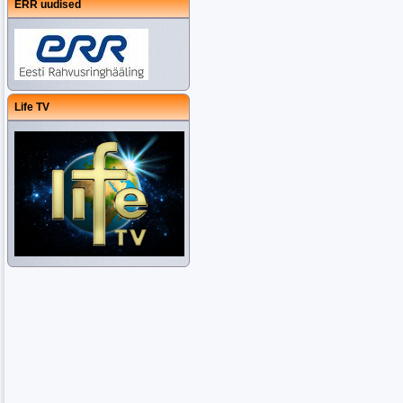
ERR uudised
Life TV