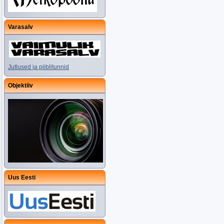
Varasalv
Jutlused ja piiblitunnid
Objektiiv
Uus Eesti