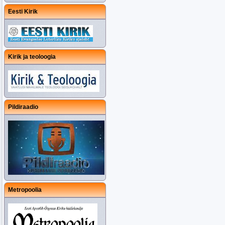
Eesti Kirik
Kirik ja teoloogia
Pildiraadio
Metropoolia