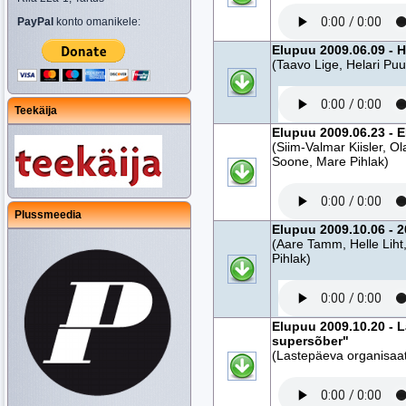
PayPal
konto omanikele:
Elupuu 2009.06.09 - He
(Taavo Lige, Helari Pu
Teekäija
Elupuu 2009.06.23 - E
(Siim-Valmar Kiisler, O
Soone, Mare Pihlak)
Plussmeedia
Elupuu 2009.10.06 - 
(Aare Tamm, Helle Liht
Pihlak)
Elupuu 2009.10.20 - 
supersõber"
(Lastepäeva organisaat