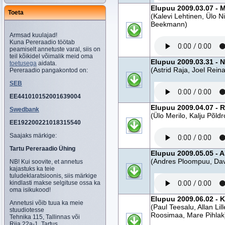
Elupuu 2009.03.07 - M
Toeta
(Kalevi Lehtinen, Ülo N
Beekmann)
Armsad kuulajad!
Kuna Pereraadio töötab
peamiselt annetuste varal, siis on
teil kõikidel võimalik meid oma
Elupuu 2009.03.31 - N
toetusega
aidata.
(Astrid Raja, Joel Rein
Pereraadio pangakontod on:
SEB
EE441010152001639004
Elupuu 2009.04.07 - 
Swedbank
(Ülo Merilo, Kalju Põl
EE192200221018315540
Saajaks märkige:
Tartu Pereraadio Ühing
Elupuu 2009.05.05 - 
(Andres Ploompuu, Dav
NB! Kui soovite, et annetus
kajastuks ka teie
tuludeklaratsioonis, siis märkige
kindlasti makse selgituse ossa ka
oma isikukood!
Elupuu 2009.06.02 - 
Annetusi võib tuua ka meie
(Paul Teesalu, Allan L
stuudiotesse
Roosimaa, Mare Pihlak
Tehnika 115, Tallinnas või
Riia 22a-1, Tartus