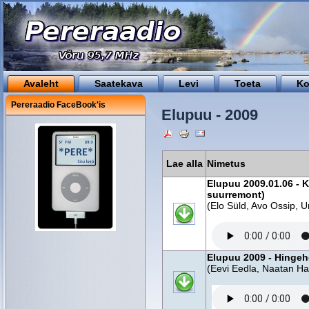
Avaleht
Saatekava
Levi
Toeta
Ko
Pereraadio FaceBook'is
Elupuu - 2009
Lae alla
Nimetus
Elupuu 2009.01.06 - K
suurremont)
(Elo Süld, Avo Ossip, 
Elupuu 2009 - Hingeh
(Eevi Eedla, Naatan Ha