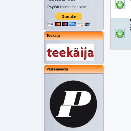
PayPal
konto omanikele:
Teekäija
Plussmeedia