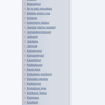
Ilmavalgus
Ilu ja valu muusikas
Imelise eluloo osa
Inimene
Inspireeriv ülistus
Jumala Vaimu radadel
Jumalateenistused
Jutlused
Jututuba
Järjejutt
Kaheterane
Karjasekirjad
Kassetiriiul
Keikkabussi
Keset küla
Kirikulehe pooltund
Klassika varamu
Kodutunne
Koguduse lugu
Kohtume Tartus
Kompass
Koolikell