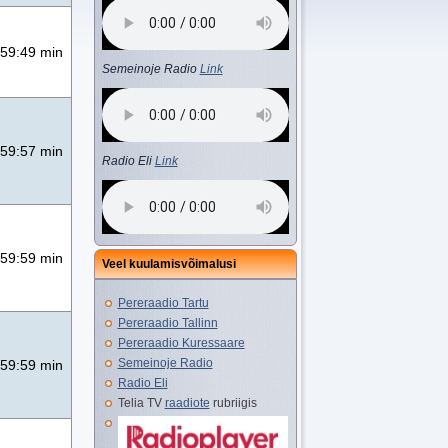
59:49 min
Semeinoje Radio
Link
59:57 min
Radio Eli
Link
59:59 min
Veel kuulamisvõimalusi
Pereraadio Tartu
Pereraadio Tallinn
Pereraadio Kuressaare
Semeinoje Radio
59:59 min
Radio Eli
Telia TV
raadiote
rubriigis