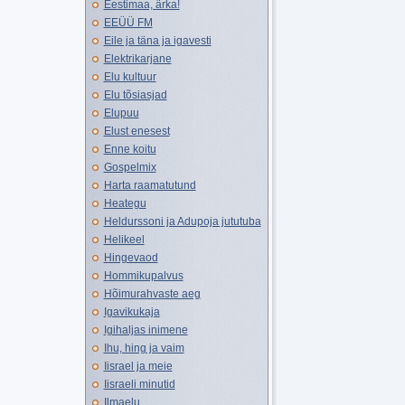
Eestimaa, ärka!
EEÜÜ FM
Eile ja täna ja igavesti
Elektrikarjane
Elu kultuur
Elu tõsiasjad
Elupuu
Elust enesest
Enne koitu
Gospelmix
Harta raamatutund
Heategu
Heldurssoni ja Adupoja jututuba
Helikeel
Hingevaod
Hommikupalvus
Hõimurahvaste aeg
Igavikukaja
Igihaljas inimene
Ihu, hing ja vaim
Iisrael ja meie
Iisraeli minutid
Ilmaelu