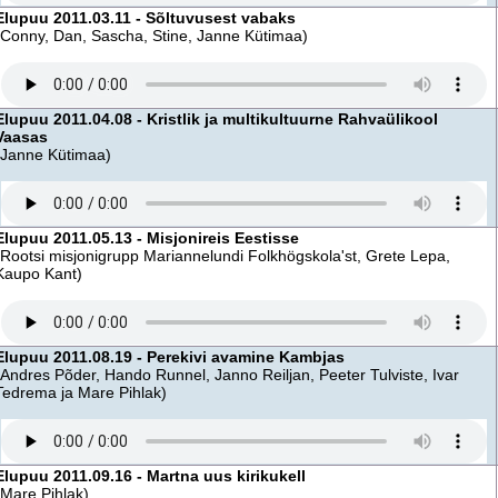
Elupuu 2011.03.11 - Sõltuvusest vabaks
(Conny, Dan, Sascha, Stine, Janne Kütimaa)
Elupuu 2011.04.08 - Kristlik ja multikultuurne Rahvaülikool
Vaasas
(Janne Kütimaa)
Elupuu 2011.05.13 - Misjonireis Eestisse
(Rootsi misjonigrupp Mariannelundi Folkhögskola'st, Grete Lepa,
Kaupo Kant)
Elupuu 2011.08.19 - Perekivi avamine Kambjas
(Andres Põder, Hando Runnel, Janno Reiljan, Peeter Tulviste, Ivar
Tedrema ja Mare Pihlak)
Elupuu 2011.09.16 - Martna uus kirikukell
(Mare Pihlak)