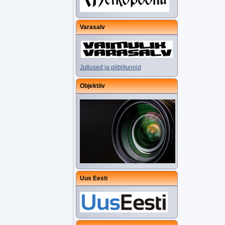
Varasalv
Jutlused ja piiblitunnid
Objektiiv
Uus Eesti