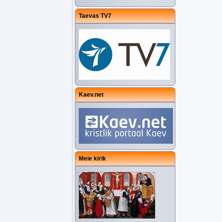
Taevas TV7
Kaev.net
Meie kirik