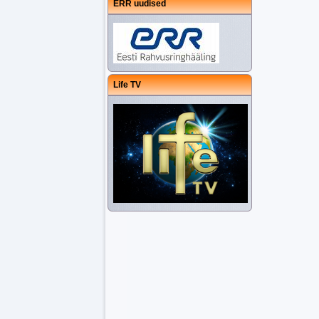
ERR uudised
Life TV