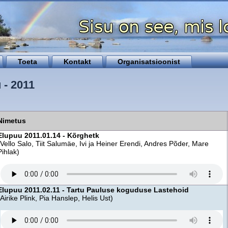
Toeta
Kontakt
Organisatsioonist
 - 2011
Nimetus
Elupuu 2011.01.14 - Kõrghetk
(Vello Salo, Tiit Salumäe, Ivi ja Heiner Erendi, Andres Põder, Mare
Pihlak)
Elupuu 2011.02.11 - Tartu Pauluse koguduse Lastehoid
(Airike Plink, Pia Hanslep, Helis Ust)