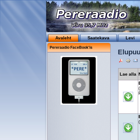
Avaleht
Saatekava
Levi
Pereraadio FaceBook'is
Elupuu
Lae alla