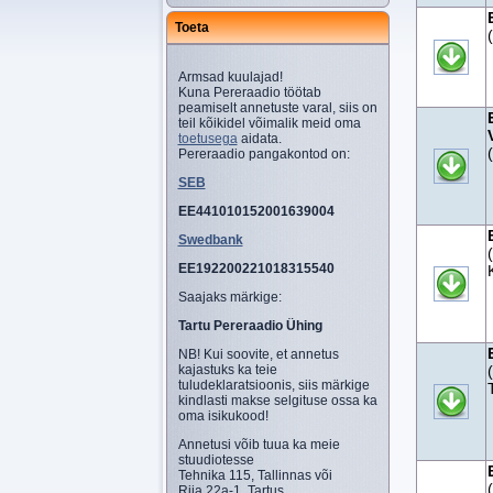
Toeta
Armsad kuulajad!
Kuna Pereraadio töötab
peamiselt annetuste varal, siis on
teil kõikidel võimalik meid oma
toetusega
aidata.
Pereraadio pangakontod on:
SEB
EE441010152001639004
Swedbank
EE192200221018315540
Saajaks märkige:
Tartu Pereraadio Ühing
NB! Kui soovite, et annetus
kajastuks ka teie
tuludeklaratsioonis, siis märkige
kindlasti makse selgituse ossa ka
oma isikukood!
Annetusi võib tuua ka meie
stuudiotesse
Tehnika 115, Tallinnas või
Riia 22a-1, Tartus