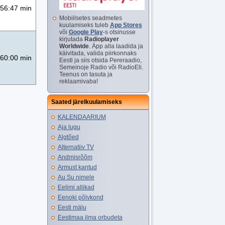
56:47 min
Mobiilsetes seadmetes
kuulamiseks tuleb
App Stores
või
Google Play
-s otsinusse
kirjutada
Radioplayer
Worldwide
. Äpp alla laadida ja
käivitada, valida piirkonnaks
60:00 min
Eesti ja siis otsida Pereraadio,
Semeinoje Radio või RadioEli.
Teenus on tasuta ja
reklaamivaba!
Saated järelkuulamiseks
KALENDAARIUM
Aja lugu
Algtõed
Alternatiiv TV
Andmisrõõm
Armust kantud
Au Su nimele
Eelimi allikad
Eenoki põlvkond
Eesti mälu
Eestimaa ilma orbudeta