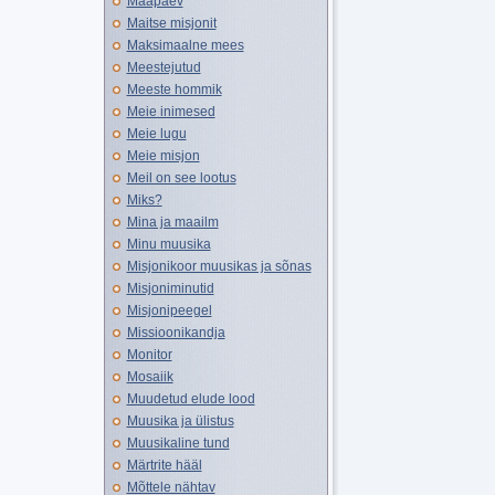
Maapäev
Maitse misjonit
Maksimaalne mees
Meestejutud
Meeste hommik
Meie inimesed
Meie lugu
Meie misjon
Meil on see lootus
Miks?
Mina ja maailm
Minu muusika
Misjonikoor muusikas ja sõnas
Misjoniminutid
Misjonipeegel
Missioonikandja
Monitor
Mosaiik
Muudetud elude lood
Muusika ja ülistus
Muusikaline tund
Märtrite hääl
Mõttele nähtav