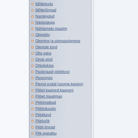
Mõttekoda
Mõttelõngad
Naistejutud
Nädalakaja
Nähtamatu maailm
Objektiiv
Olemine ja olemasolemine
Oleviste tund
Olla vaba
Omal viisil
Ortodoksia
Pastoraadi piiblikool
Pereringis
Pienet eväät (soome keeles)
Piibel kaanest kaaneni
Piibel maailmas
Piiblimatkad
Piiblistuudio
Piiblitund
Piiblivõti
Piibli linnad
Pilk ajalukku