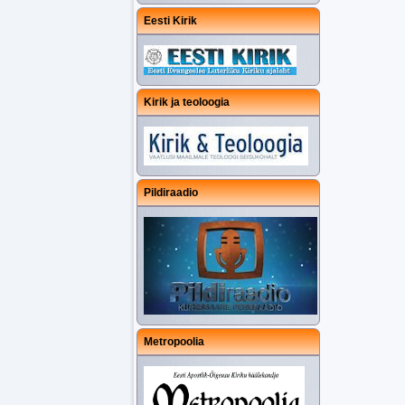
Eesti Kirik
Kirik ja teoloogia
Pildiraadio
Metropoolia