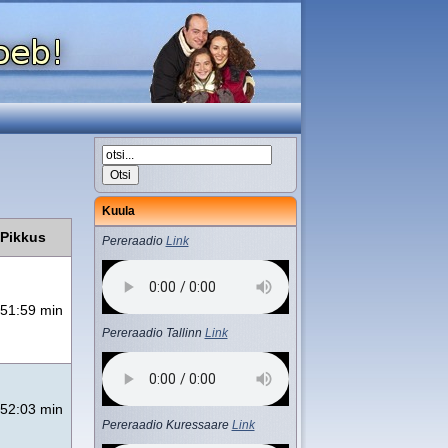
Kuula
Pikkus
Pereraadio
Link
51:59 min
Pereraadio Tallinn
Link
52:03 min
Pereraadio Kuressaare
Link