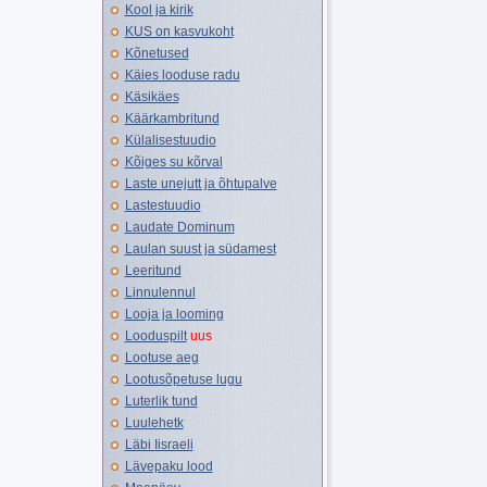
Kool ja kirik
KUS on kasvukoht
Kõnetused
Käies looduse radu
Käsikäes
Käärkambritund
Külalisestuudio
Kõiges su kõrval
Laste unejutt ja õhtupalve
Lastestuudio
Laudate Dominum
Laulan suust ja südamest
Leeritund
Linnulennul
Looja ja looming
Looduspilt
uus
Lootuse aeg
Lootusõpetuse lugu
Luterlik tund
Luulehetk
Läbi Iisraeli
Lävepaku lood