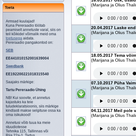
16.03.2017 Usk, usal
(Marijana ja Olius Thal
Toeta
Armsad kuulajad!
Kuna Pereraadio töötab
20.04.2017 Laske en
peamiselt annetuste varal, siis on
(Marijana ja Olius Thal
teil kõikidel võimalik meid oma
toetusega
aidata.
Pereraadio pangakontod on:
SEB
18.05.2017 Tema võim
EE441010152001639004
(Marijana ja Olius Thal
Swedbank
EE192200221018315540
Saajaks märkige:
07.10.2017 Püha Vaim
(Marijana ja Olius Thal
Tartu Pereraadio Ühing
NB! Kui soovite, et annetus
kajastuks ka teie
tuludeklaratsioonis, siis märkige
04.11.2017 Meil pole v
kindlasti makse selgituse ossa ka
oma isikukood!
(Marijana ja Olius Thal
Annetusi võib tuua ka meie
stuudiotesse
Tehnika 115, Tallinnas või
Riia 22a-1, Tartus