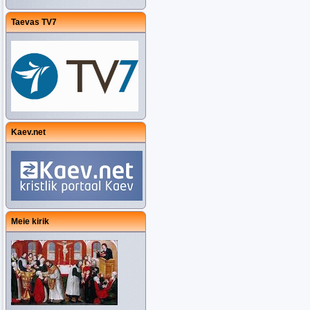
Taevas TV7
Kaev.net
Meie kirik