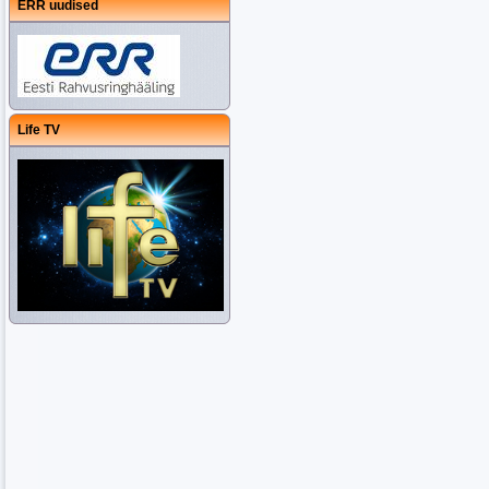
ERR uudised
Life TV