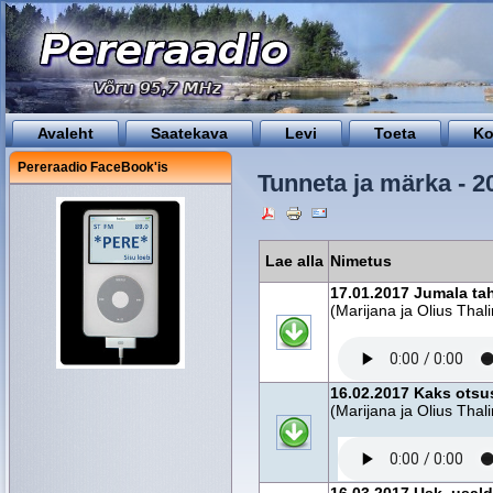
Avaleht
Saatekava
Levi
Toeta
Ko
Pereraadio FaceBook'is
Tunneta ja märka - 2
Lae alla
Nimetus
17.01.2017 Jumala ta
(Marijana ja Olius Thal
16.02.2017 Kaks otsu
(Marijana ja Olius Thal