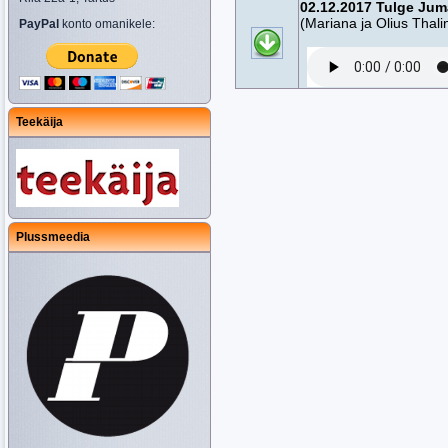
02.12.2017 Tulge Juma
(Mariana ja Olius Thali
PayPal
konto omanikele:
Teekäija
Plussmeedia