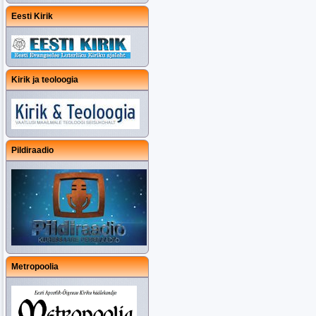
Eesti Kirik
Kirik ja teoloogia
Pildiraadio
Metropoolia