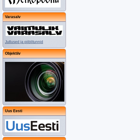
Varasalv
Jutlused ja piiblitunnid
Objektiiv
Uus Eesti