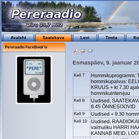
Avaleht
Saatekava
Levi
Toeta
Ko
Pereraadio FaceBook'is
Esmaspäev, 9. jaanuar 2
Kell 7
Hommikuprogramm: Tä
hommikupalvus: EELK
KRUUS + kl 7.30 ajale
hommikuintervjuu
Kell 8
Uudised, SAATEKAV
8.45 ÕNNESOOVID
Kell 9
Uudised + 9.30 hommi
Kell 10
Uudised, RAADIOKA
vaimuliku HARRI HA
KANNAB MEID, LOOT