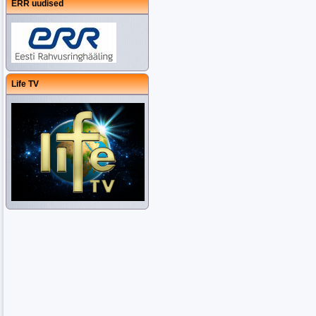
ERR uudised
Life TV