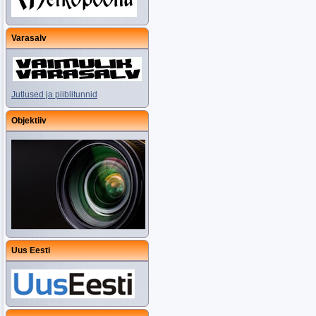
Varasalv
Jutlused ja piiblitunnid
Objektiiv
Uus Eesti