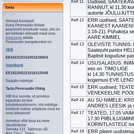
Kell 11
Uudised, SAATEKAVA 
RANNUT, kl 11.30 k
Toeta
autorite JÕULUJUTT
Kell 12
ERR uudised, SAATEKA
Armsad kuulajad!
Kuna Pereraadio töötab
KAANEST KAANENI: 
peamiselt annetuste varal, siis on
1:16-21). Pühakirja 
teil kõikidel võimalik meid oma
AARE KIMMEL
toetusega
aidata.
Pereraadio pangakontod on:
Kell 13
OLEVISTE TUNNIS:
Saatejuht pastor HE
SEB
Baptisti koguduse p
EE441010152001639004
Kell 14
USUSALADUS: INIML
Swedbank
ees on TIMO LIGE
EE192200221018315540
kl 14.30 TUNNISTUS 
kogemusi EVE LEND, 
Saajaks märkige:
Kell 15
ERR uudised; TEATE
Tartu Pereraadio Ühing
VENEKEELNE POO
NB! Kui soovite, et annetus
Kell 16
AU SU NIMELE: KRIS
kajastuks ka teie
tuludeklaratsioonis, siis märkige
ANDRES LEESIK ja 
kindlasti makse selgituse ossa ka
Kell 17
TEATED, 17.05 VAIMU
oma isikukood!
17.30 PIIBLILUGMINE 
Annetusi võib tuua ka meie
KORINTLASTELE loeb
stuudiotesse
Tehnika 115, Tallinnas või
Kell 18
ERR pikem uudistes
Riia 22a-1, Tartus