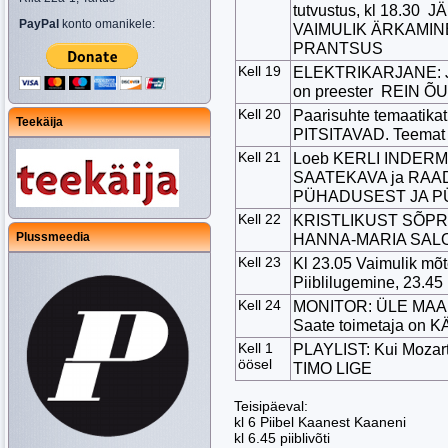
tutvustus, kl 18.30 
PayPal
konto omanikele:
VAIMULIK ÄRKAMIN
PRANTSUS
Kell 19
ELEKTRIKARJANE: J
on preester REIN 
Kell 20
Paarisuhte temaatik
Teekäija
PITSITAVAD. Teema
Kell 21
Loeb KERLI INDERMITT
SAATEKAVA ja RAADI
PÜHADUSEST JA PÜH
Kell 22
KRISTLIKUST SÕPR
Plussmeedia
HANNA-MARIA SALO
Kell 23
Kl 23.05 Vaimulik mõte
Piiblilugemine, 23.45 P
Kell 24
MONITOR: ÜLE MAA
Saate toime
Kell 1
PLAYLIST: Kui Mozart 
öösel
TIMO LIGE
Teisipäeval:
kl 6 Piibel Kaanest Kaaneni
kl 6.45 piiblivõti