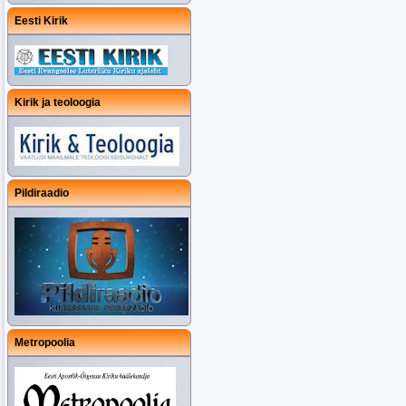
Eesti Kirik
Kirik ja teoloogia
Pildiraadio
Metropoolia