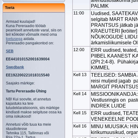
arendusosakonna ju
PALMIK
Toeta
11:00
Uudised, SAATEKAVA t
selgitab MART RAN
Armsad kuulajad!
PRANTSUS jätkab järj
Kuna Pereraadio töötab
peamiselt annetuste varal, siis on
KRAEUTERI [kröiter
teil kõikidel võimalik meid oma
NÕUKOGUDE LIIDUS“,
toetusega
aidata.
ärkamisliikumisele Ol
Pereraadio pangakontod on:
12:00
ERR uudised, teated,
SEB
PIIBEL KAANEST KA
EE441010152001639004
(2Pt 2:4-8). Pühakir
KIMMEL
Swedbank
Kell 13
TEELISED: SAMBIA 
EE192200221018315540
reisi muljeid jagab
Saajaks märkige:
MARGIT PRANTSU
Tartu Pereraadio Ühing
Kell 14
MISSIOONIKANDJA:
NB! Kui soovite, et annetus
Vestlusringis on p
kajastuks ka teie
INDREK LUIDE
tuludeklaratsioonis, siis märkige
kindlasti makse selgituse ossa ka
Kell 15
ERR uudised, TEATE
oma isikukood!
VENEKEELNE POO
Annetusi võib tuua ka meie
Kell 16
MINU MUUSIKA: HIN
stuudiotesse
kirikumuusikud, or
Tehnika 115, Tallinnas või
Riia 22a-1, Tartus