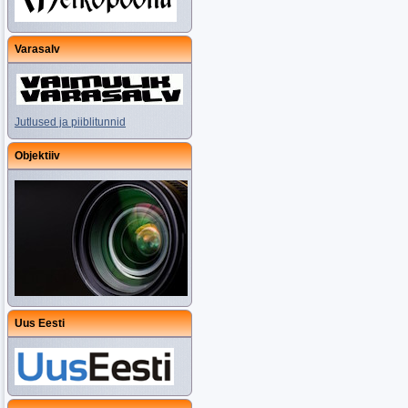
Varasalv
Jutlused ja piiblitunnid
Objektiiv
Uus Eesti