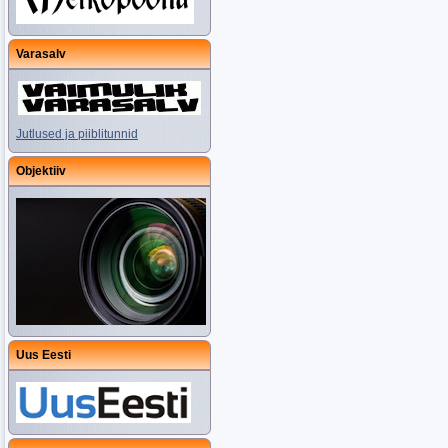
Varasalv
Jutlused ja piiblitunnid
Objektiiv
Uus Eesti