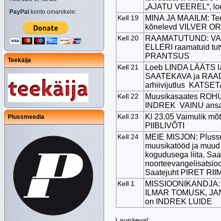
„AJATU VEEREL“, lo
PayPal
konto omanikele:
Kell 19
MINA JA MAAILM: T
kõnelevd VILVER O
Kell 20
RAAMATUTUND: VAI
ELLERI raamatuid t
PRANTSUS
Teekäija
Kell 21
Loeb LINDA LÄÄTS la
SAATEKAVA ja RAA
arhiivijutlus KATSE
Kell 22
Muusikasaates ROHU
INDREK VAINU ansa
Kell 23
Kl 23.05 Vaimulik mõ
Plussmeedia
PIIBLIVÕTI
Kell 24
MEIE MISJON: Plussme
muusikatööd ja muud k
kogudusega liita. Sa
noorteevangelisatsio
Saatejuht PIRET RII
Kell 1
MISSIOONIKANDJA: 
ILMAR TOMUSK, JAN
on INDREK LUIDE
Laupäeval: