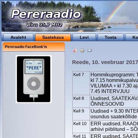
Avaleht
Saatekava
Levi
Toeta
Ko
Pereraadio FaceBook'is
Reede, 10. veebruar 201
Kell 7
Hommikuprogramm: Tä
kl 7.15 hommikupalv
VILUMAA + kl 7.30 aj
7.45 INTERVJUU
Kell 8
Uudised, SAATEKAVA
ÕNNESOOVID
Kell 9
Uudised + 9.30 INTE
osundus saatekõllide
Kell 10
ERR uudised, RAAD
arhiivi piiblitund 
Kell 11
ERR uudised, SAATEK