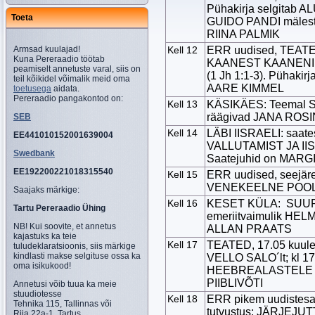
Pühakirja selgitab 
Toeta
GUIDO PANDI mälest
RIINA PALMIK
Armsad kuulajad!
Kell 12
ERR uudised, TEATE
Kuna Pereraadio töötab
KAANEST KAANENI
peamiselt annetuste varal, siis on
(1 Jh 1:1-3). Pühaki
teil kõikidel võimalik meid oma
AARE KIMMEL
toetusega
aidata.
Pereraadio pangakontod on:
Kell 13
KÄSIKÄES: Teemal 
räägivad JANA ROS
SEB
Kell 14
LÄBI IISRAELI: saat
EE441010152001639004
VALLUTAMIST JA I
Swedbank
Saatejuhid on MAR
EE192200221018315540
Kell 15
ERR uudised, seejär
VENEKEELNE POO
Saajaks märkige:
Kell 16
KESET KÜLA: SUURE
Tartu Pereraadio Ühing
emeriitvaimulik HEL
NB! Kui soovite, et annetus
ALLAN PRAATS
kajastuks ka teie
Kell 17
TEATED, 17.05 kuu
tuludeklaratsioonis, siis märkige
kindlasti makse selgituse ossa ka
VELLO SALO´lt; kl 17
oma isikukood!
HEEBREALASTELE l
PIIBLIVÕTI
Annetusi võib tuua ka meie
stuudiotesse
Kell 18
ERR pikem uudistes
Tehnika 115, Tallinnas või
tutvustus; JÄRJEJUT
Riia 22a-1, Tartus