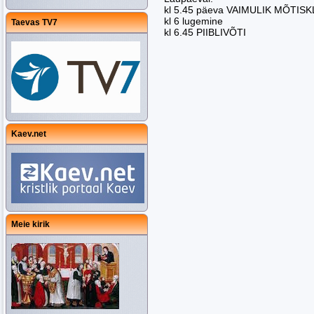
kl 5.45 päeva VAIMULIK MÕTIS
kl 6 lugemine
Taevas TV7
kl 6.45 PIIBLIVÕTI
Kaev.net
Meie kirik