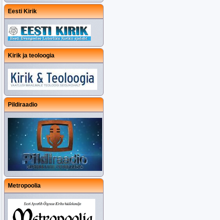
Eesti Kirik
Kirik ja teoloogia
Pildiraadio
Metropoolia