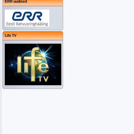
ERR uudised
Life TV