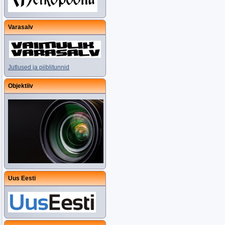
Varasalv
Jutlused ja piiblitunnid
Objektiiv
Uus Eesti