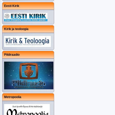
Eesti Kirik
Kirik ja teoloogia
Pildiraadio
Metropoolia