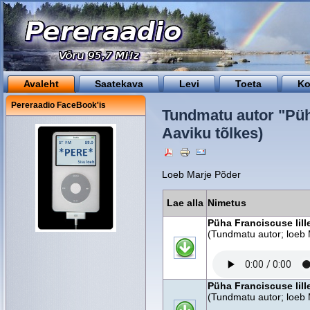
Avaleht
Saatekava
Levi
Toeta
Ko
Pereraadio FaceBook'is
Tundmatu autor "Püh
Aaviku tõlkes)
Loeb Marje Põder
Lae alla
Nimetus
Püha Franciscuse lill
(Tundmatu autor; loeb 
Püha Franciscuse lill
(Tundmatu autor; loeb 