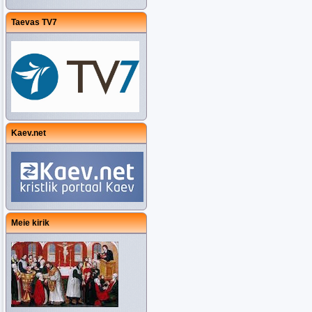
Taevas TV7
Kaev.net
Meie kirik