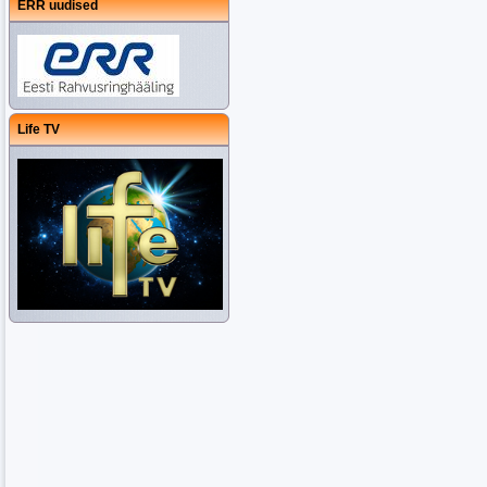
ERR uudised
Life TV