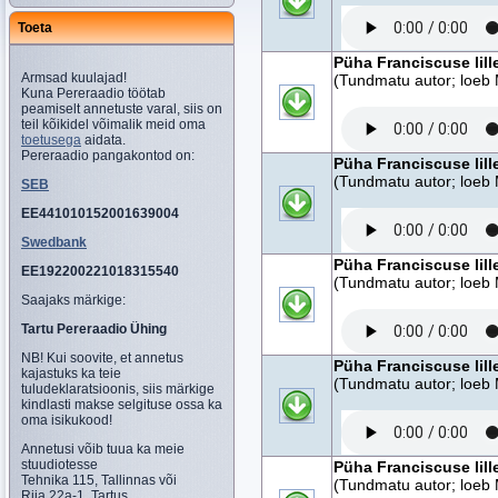
Toeta
Püha Franciscuse lill
Armsad kuulajad!
(Tundmatu autor; loeb 
Kuna Pereraadio töötab
peamiselt annetuste varal, siis on
teil kõikidel võimalik meid oma
toetusega
aidata.
Pereraadio pangakontod on:
Püha Franciscuse lill
(Tundmatu autor; loeb 
SEB
EE441010152001639004
Swedbank
Püha Franciscuse lill
EE192200221018315540
(Tundmatu autor; loeb 
Saajaks märkige:
Tartu Pereraadio Ühing
NB! Kui soovite, et annetus
Püha Franciscuse lill
kajastuks ka teie
(Tundmatu autor; loeb 
tuludeklaratsioonis, siis märkige
kindlasti makse selgituse ossa ka
oma isikukood!
Annetusi võib tuua ka meie
stuudiotesse
Püha Franciscuse lill
Tehnika 115, Tallinnas või
(Tundmatu autor; loeb 
Riia 22a-1, Tartus