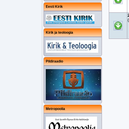
Eesti Kirik
Kirik ja teoloogia
Pildiraadio
Metropoolia