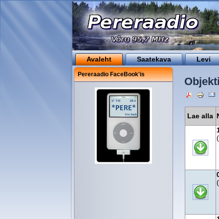
Avaleht
Saatekava
Levi
Pereraadio FaceBook'is
Objekti
Lae alla