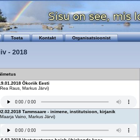
Toeta
Kontakt
Organisatsioonist
iv - 2018
Nimetus
19.01.2018 Ökoriik Eesti
(Rea Raus, Markus Järvi)
02.02.2018 Tammsaare - inimene, institutsioon, kirjanik
(Maarja Vaino, Markus Järvi)