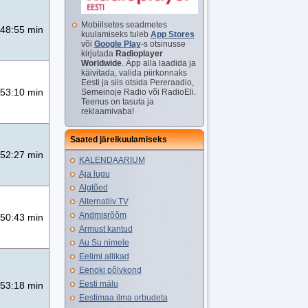
Mobiilsetes seadmetes
48:55 min
kuulamiseks tuleb
App Stores
või
Google Play
-s otsinusse
kirjutada
Radioplayer
Worldwide
. Äpp alla laadida ja
käivitada, valida piirkonnaks
Eesti ja siis otsida Pereraadio,
53:10 min
Semeinoje Radio või RadioEli.
Teenus on tasuta ja
reklaamivaba!
Saated järelkuulamiseks
52:27 min
KALENDAARIUM
Aja lugu
Algtõed
Alternatiiv TV
Andmisrõõm
50:43 min
Armust kantud
Au Su nimele
Eelimi allikad
Eenoki põlvkond
Eesti mälu
53:18 min
Eestimaa ilma orbudeta