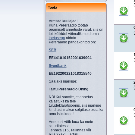
Toeta
Armsad kuulajad!
Kuna Pereraadio töötab
peamiselt annetuste varal, siis on
teil kõikidel võimalik meid oma
toetusega
aidata.
Pereraadio pangakontod on:
SEB
EE441010152001639004
Swedbank
EE192200221018315540
Saajaks märkige:
Tartu Pereraadio Ühing
NB! Kui soovite, et annetus
kajastuks ka teie
tuludeklaratsioonis, siis märkige
kindlasti makse selgituse ossa ka
oma isikukood!
Annetusi võib tuua ka meie
stuudiotesse
Tehnika 115, Tallinnas või
Riia 22a-1, Tartus