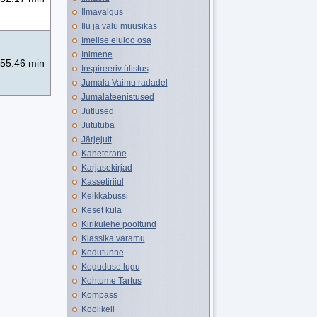
Ilmavalgus
Ilu ja valu muusikas
Imelise eluloo osa
Inimene
55:46 min
Inspireeriv ülistus
Jumala Vaimu radadel
Jumalateenistused
Jutlused
Jututuba
Järjejutt
Kaheterane
Karjasekirjad
Kassetiriiul
Keikkabussi
Keset küla
Kirikulehe pooltund
Klassika varamu
Kodutunne
Koguduse lugu
Kohtume Tartus
Kompass
Koolikell