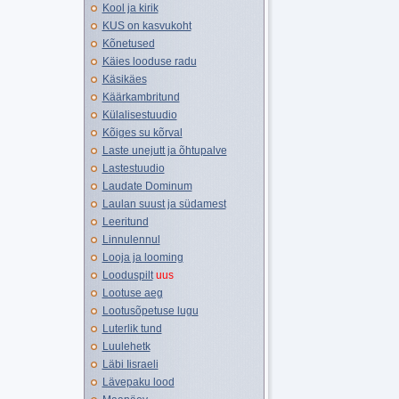
Kool ja kirik
KUS on kasvukoht
Kõnetused
Käies looduse radu
Käsikäes
Käärkambritund
Külalisestuudio
Kõiges su kõrval
Laste unejutt ja õhtupalve
Lastestuudio
Laudate Dominum
Laulan suust ja südamest
Leeritund
Linnulennul
Looja ja looming
Looduspilt
uus
Lootuse aeg
Lootusõpetuse lugu
Luterlik tund
Luulehetk
Läbi Iisraeli
Lävepaku lood