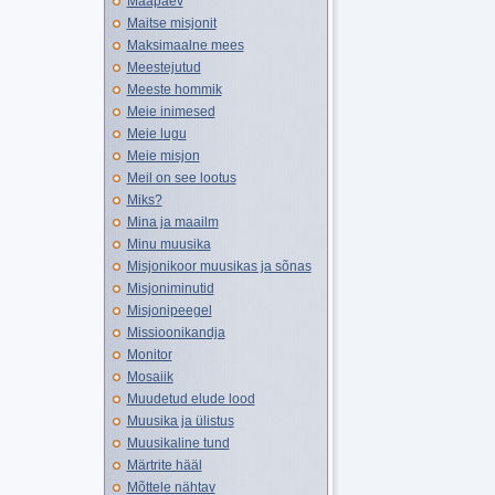
Maapäev
Maitse misjonit
Maksimaalne mees
Meestejutud
Meeste hommik
Meie inimesed
Meie lugu
Meie misjon
Meil on see lootus
Miks?
Mina ja maailm
Minu muusika
Misjonikoor muusikas ja sõnas
Misjoniminutid
Misjonipeegel
Missioonikandja
Monitor
Mosaiik
Muudetud elude lood
Muusika ja ülistus
Muusikaline tund
Märtrite hääl
Mõttele nähtav