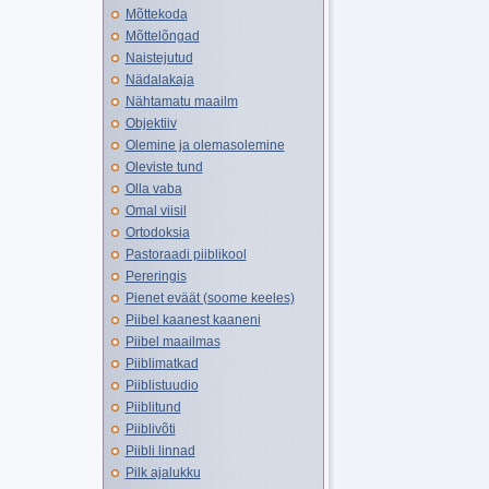
Mõttekoda
Mõttelõngad
Naistejutud
Nädalakaja
Nähtamatu maailm
Objektiiv
Olemine ja olemasolemine
Oleviste tund
Olla vaba
Omal viisil
Ortodoksia
Pastoraadi piiblikool
Pereringis
Pienet eväät (soome keeles)
Piibel kaanest kaaneni
Piibel maailmas
Piiblimatkad
Piiblistuudio
Piiblitund
Piiblivõti
Piibli linnad
Pilk ajalukku