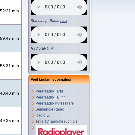
52:21 min
Semeinoje Radio
Link
59:47 min
Radio Eli
Link
53:31 min
Veel kuulamisvõimalusi
Pereraadio Tartu
48:48 min
Pereraadio Tallinn
Pereraadio Kuressaare
Semeinoje Radio
Radio Eli
49:35 min
Telia TV
raadiote
rubriigis