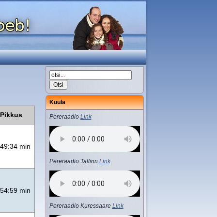
Kuula
Pikkus
Pereraadio
Link
49:34 min
Pereraadio Tallinn
Link
54:59 min
Pereraadio Kuressaare
Link