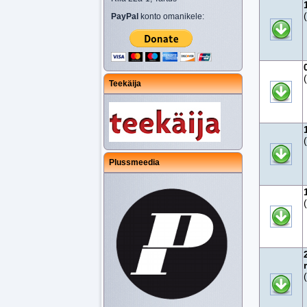
PayPal
konto omanikele:
Teekäija
Plussmeedia