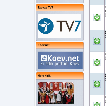
Taevas TV7
Kaev.net
Meie kirik