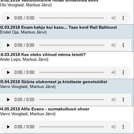
16.02.2018 Vastutustunne hoiab ühiskonda koos
(Ülo Vooglaid, Markus Järvi)
02.03.2018 Enam kahju kui kasu... Taas kord Rail Balticust
(Endel Oja, Markus Järvi)
16.03.2018 Kas oleks võinud minna teisiti?
(Ando Leps, Markus Järvi)
20.04.2018 Süüria olukorrast ja kristlaste genotsiidist
(Varro Vooglaid, Markus Järvi)
04.05.2018 Alfie Evans - surmakultuuri ohver
(Varro Vooglaid, Markus Järvi)