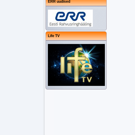
ERR uudised
Life TV