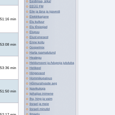
Eestimaa, ärka!
EEÜÜ FM
Eile ja täna ja igavesti
Elektrikarjane
51:16 min
Elu kultuur
Elu tõsiasjad
Elupuu
Elust enesest
Enne koitu
53:08 min
Gospelmix
Harta raamatutund
Heategu
Heldurssoni ja Adupoja jututuba
53:36 min
Helikeel
Hingevaod
Hommikupalvus
Hõimurahvaste aeg
Igavikukaja
51:50 min
Igihaljas inimene
Ihu, hing ja vaim
Iisrael ja meie
Iisraeli minutid
Ilmaelu
52:17 min