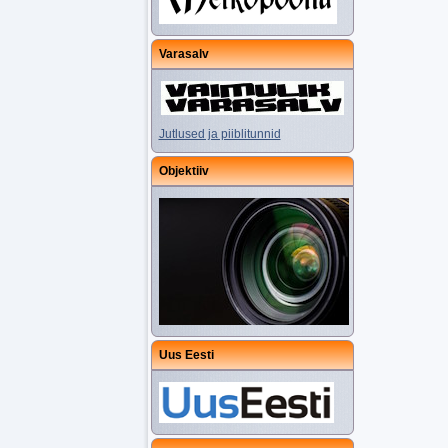
Varasalv
Jutlused ja piiblitunnid
Objektiiv
Uus Eesti