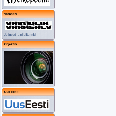
Varasalv
Jutlused ja piiblitunnid
Objektiiv
Uus Eesti