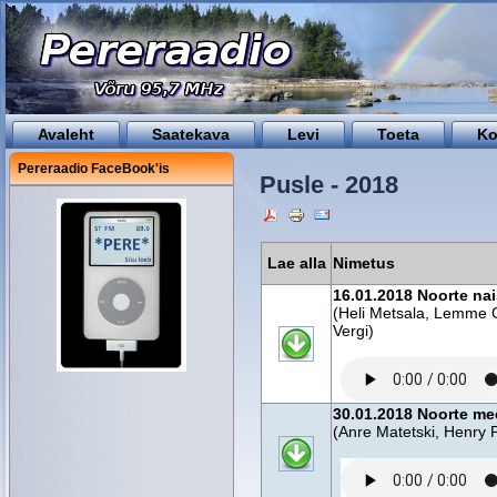
Avaleht
Saatekava
Levi
Toeta
Ko
Pereraadio FaceBook'is
Pusle - 2018
Lae alla
Nimetus
16.01.2018 Noorte nai
(Heli Metsala, Lemme G
Vergi)
30.01.2018 Noorte me
(Anre Matetski, Henry 