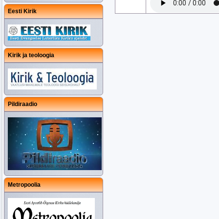
Eesti Kirik
Kirik ja teoloogia
Pildiraadio
Metropoolia