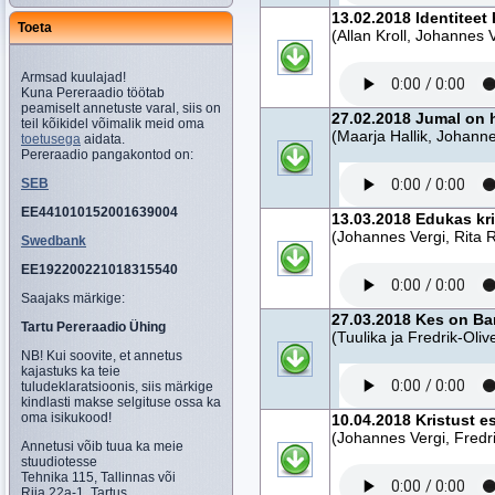
13.02.2018 Identiteet
Toeta
(Allan Kroll, Johannes 
Armsad kuulajad!
Kuna Pereraadio töötab
peamiselt annetuste varal, siis on
27.02.2018 Jumal on 
teil kõikidel võimalik meid oma
(Maarja Hallik, Johanne
toetusega
aidata.
Pereraadio pangakontod on:
SEB
EE441010152001639004
13.03.2018 Edukas kri
(Johannes Vergi, Rita 
Swedbank
EE192200221018315540
Saajaks märkige:
27.03.2018 Kes on B
Tartu Pereraadio Ühing
(Tuulika ja Fredrik-Oli
NB! Kui soovite, et annetus
kajastuks ka teie
tuludeklaratsioonis, siis märkige
kindlasti makse selgituse ossa ka
oma isikukood!
10.04.2018 Kristust e
(Johannes Vergi, Fredri
Annetusi võib tuua ka meie
stuudiotesse
Tehnika 115, Tallinnas või
Riia 22a-1, Tartus