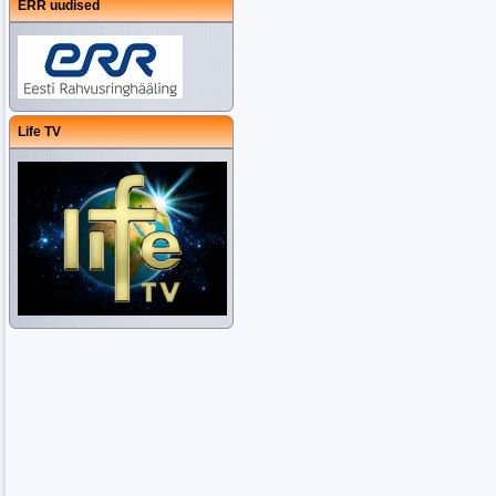
ERR uudised
Life TV