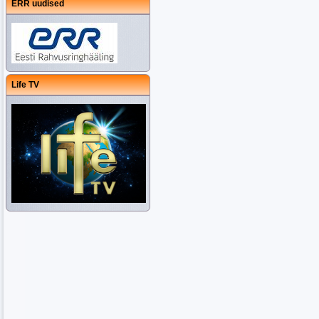
ERR uudised
Life TV