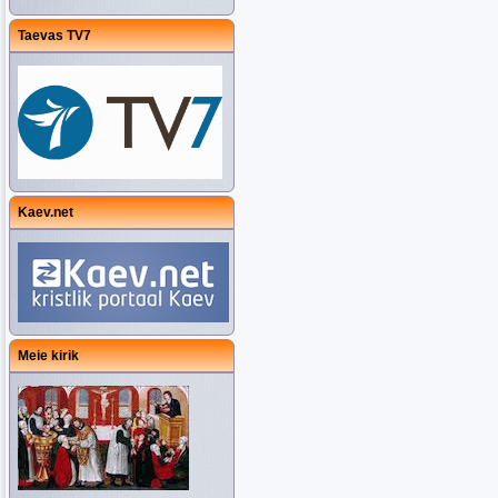
Taevas TV7
Kaev.net
Meie kirik