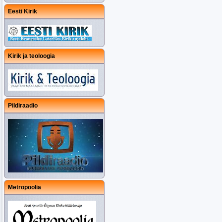
Eesti Kirik
Kirik ja teoloogia
Pildiraadio
Metropoolia