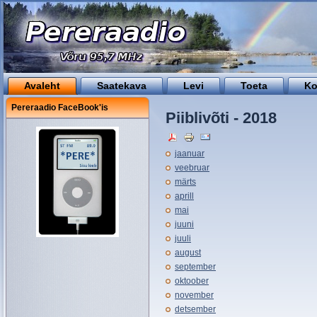
Avaleht
Saatekava
Levi
Toeta
Ko
Pereraadio FaceBook'is
Piiblivõti - 2018
jaanuar
veebruar
märts
aprill
mai
juuni
juuli
august
september
oktoober
november
detsember