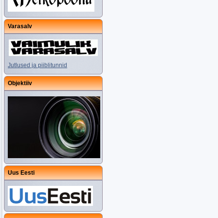
Varasalv
Jutlused ja piiblitunnid
Objektiiv
Uus Eesti