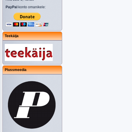
PayPal
konto omanikele:
Teekäija
Plussmeedia