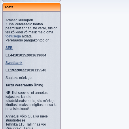
Toeta
Armsad kuulajad!
Kuna Pereraadio töötab
peamiselt annetuste varal, siis on
teil kõikidel võimalik meid oma
toetusega
aidata.
Pereraadio pangakontod on:
SEB
EE441010152001639004
Swedbank
EE192200221018315540
Saajaks märkige:
Tartu Pereraadio Ühing
NB! Kui soovite, et annetus
kajastuks ka teie
tuludeklaratsioonis, siis märkige
kindlasti makse selgituse ossa ka
oma isikukood!
Annetusi võib tuua ka meie
stuudiotesse
Tehnika 115, Tallinnas või
Riia 22a-1, Tartus