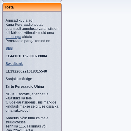
Toeta
Armsad kuulajad!
Kuna Pereraadio töötab
peamiselt annetuste varal, siis on
teil kõikidel võimalik meid oma
toetusega
aidata.
Pereraadio pangakontod on:
SEB
EE441010152001639004
Swedbank
EE192200221018315540
Saajaks märkige:
Tartu Pereraadio Ühing
NB! Kui soovite, et annetus
kajastuks ka teie
tuludeklaratsioonis, siis märkige
kindlasti makse selgituse ossa ka
oma isikukood!
Annetusi võib tuua ka meie
stuudiotesse
Tehnika 115, Tallinnas või
Riia 22a-1, Tartus