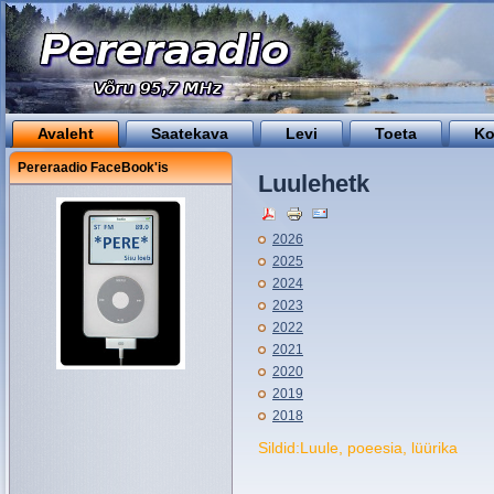
Avaleht
Saatekava
Levi
Toeta
Ko
Pereraadio FaceBook'is
Luulehetk
2026
2025
2024
2023
2022
2021
2020
2019
2018
Sildid:Luule, poeesia, lüürika