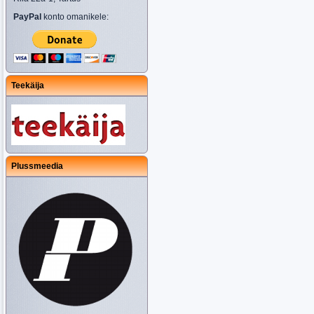
PayPal
konto omanikele:
Teekäija
Plussmeedia