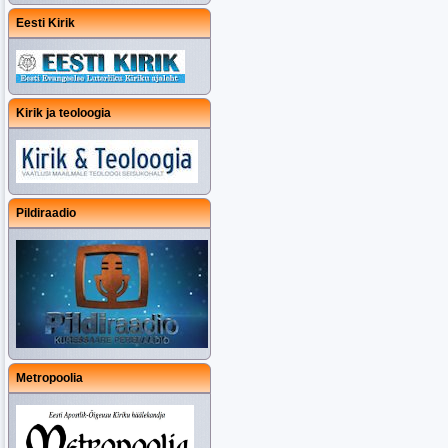
Eesti Kirik
Kirik ja teoloogia
Pildiraadio
Metropoolia