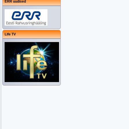
ERR uudised
Life TV