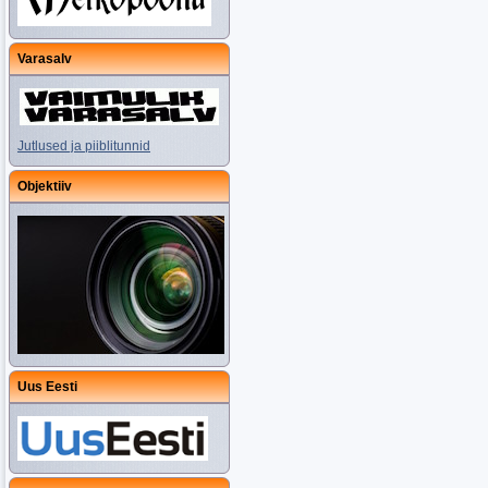
Varasalv
Jutlused ja piiblitunnid
Objektiiv
Uus Eesti