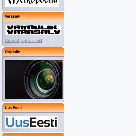
Varasalv
Jutlused ja piiblitunnid
Objektiiv
Uus Eesti