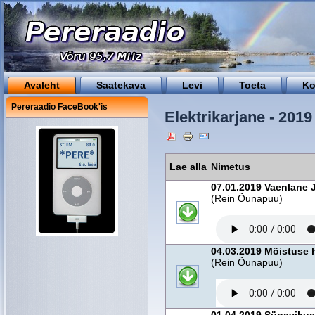
Avaleht
Saatekava
Levi
Toeta
Ko
Pereraadio FaceBook'is
Elektrikarjane - 2019
Lae alla
Nimetus
07.01.2019 Vaenlane 
(Rein Õunapuu)
04.03.2019 Mõistuse 
(Rein Õunapuu)