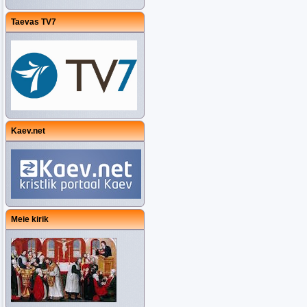
Taevas TV7
Kaev.net
Meie kirik