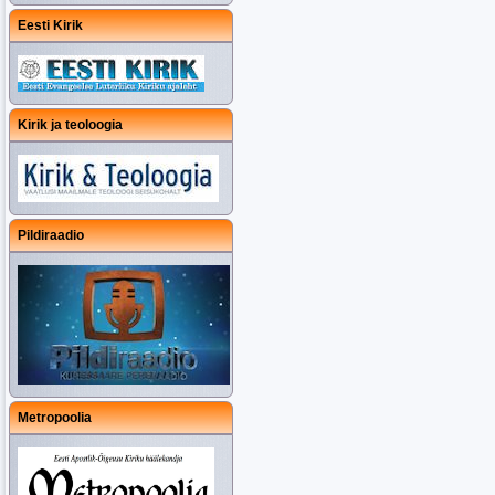
Eesti Kirik
Kirik ja teoloogia
Pildiraadio
Metropoolia