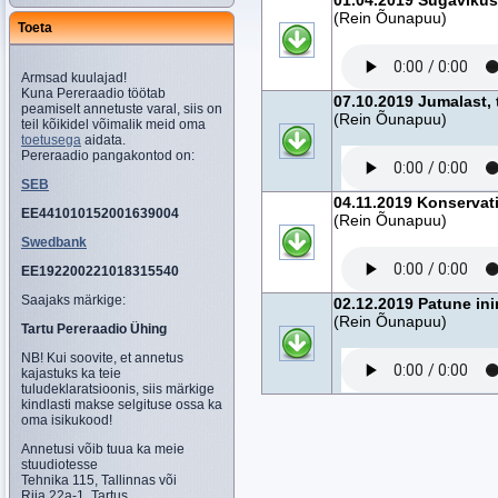
01.04.2019 Sügavikus
(Rein Õunapuu)
Toeta
Armsad kuulajad!
Kuna Pereraadio töötab
07.10.2019 Jumalast, 
peamiselt annetuste varal, siis on
(Rein Õunapuu)
teil kõikidel võimalik meid oma
toetusega
aidata.
Pereraadio pangakontod on:
SEB
04.11.2019 Konservati
EE441010152001639004
(Rein Õunapuu)
Swedbank
EE192200221018315540
Saajaks märkige:
02.12.2019 Patune in
(Rein Õunapuu)
Tartu Pereraadio Ühing
NB! Kui soovite, et annetus
kajastuks ka teie
tuludeklaratsioonis, siis märkige
kindlasti makse selgituse ossa ka
oma isikukood!
Annetusi võib tuua ka meie
stuudiotesse
Tehnika 115, Tallinnas või
Riia 22a-1, Tartus