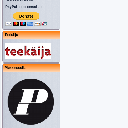
PayPal
konto omanikele:
Teekäija
Plussmeedia