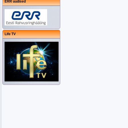
ERR uudised
Life TV