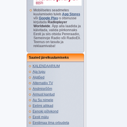
Mobiilsetes seadmetes
kuulamiseks tuleb
App Stores
või
Google Play
-s otsinusse
kirjutada
Radioplayer
Worldwide
. Äpp alla laadida ja
käivitada, valida piirkonnaks
Eesti ja siis otsida Pereraadio,
Semeinoje Radio või RadioEli.
Teenus on tasuta ja
reklaamivaba!
Saated järelkuulamiseks
KALENDAARIUM
Aja lugu
Algtõed
Alternatiiv TV
Andmisrõõm
Armust kantud
Au Su nimele
Eelimi allikad
Eenoki põlvkond
Eesti mälu
Eestimaa ilma orbudeta