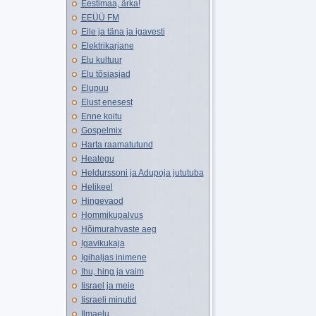
Eestimaa, ärka!
EEÜÜ FM
Eile ja täna ja igavesti
Elektrikarjane
Elu kultuur
Elu tõsiasjad
Elupuu
Elust enesest
Enne koitu
Gospelmix
Harta raamatutund
Heategu
Heldurssoni ja Adupoja jututuba
Helikeel
Hingevaod
Hommikupalvus
Hõimurahvaste aeg
Igavikukaja
Igihaljas inimene
Ihu, hing ja vaim
Iisrael ja meie
Iisraeli minutid
Ilmaelu