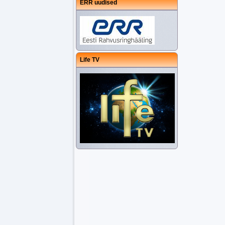
ERR uudised
Life TV