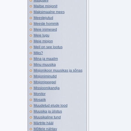
Maapäev
Maitse misjonit
Maksimaalne mees
Meestejutud
Meeste hommik
Meie inimesed
Meie lugu
Meie misjon
Meil on see lootus
Miks?
Mina ja maailm
Minu muusika
Misjonikoor muusikas ja sõnas
Misjoniminutid
Misjonipeegel
Missioonikandja
Monitor
Mosaiik
Muudetud elude lood
Muusika ja ülistus
Muusikaline tund
Märtrite hääl
Mõttele nähtav