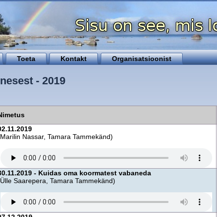
Toeta
Kontakt
Organisatsioonist
enesest - 2019
Nimetus
02.11.2019
(Marilin Nassar, Tamara Tammekänd)
30.11.2019 - Kuidas oma koormatest vabaneda
(Ülle Saarepera, Tamara Tammekänd)