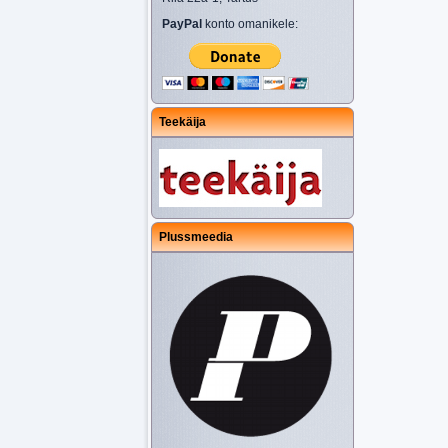
PayPal
konto omanikele:
Teekäija
Plussmeedia