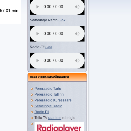
57:01 min
Semeinoje Radio
Link
Radio Eli
Link
Veel kuulamisvõimalusi
Pereraadio Tartu
Pereraadio Tallinn
Pereraadio Kuressaare
Semeinoje Radio
Radio Eli
Telia TV
raadiote
rubriigis