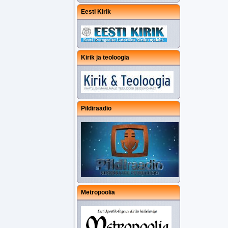
Eesti Kirik
Kirik ja teoloogia
Pildiraadio
Metropoolia