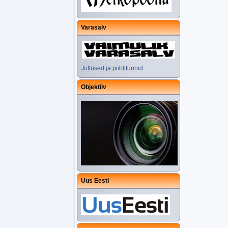
Varasalv
Jutlused ja piiblitunnid
Objektiiv
Uus Eesti