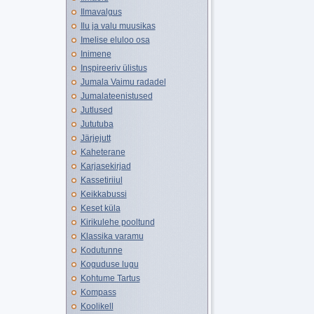
Ilmavalgus
Ilu ja valu muusikas
Imelise eluloo osa
Inimene
Inspireeriv ülistus
Jumala Vaimu radadel
Jumalateenistused
Jutlused
Jututuba
Järjejutt
Kaheterane
Karjasekirjad
Kassetiriiul
Keikkabussi
Keset küla
Kirikulehe pooltund
Klassika varamu
Kodutunne
Koguduse lugu
Kohtume Tartus
Kompass
Koolikell