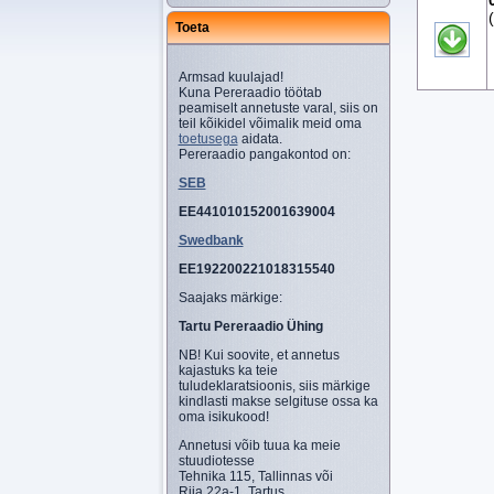
Toeta
Armsad kuulajad!
Kuna Pereraadio töötab
peamiselt annetuste varal, siis on
teil kõikidel võimalik meid oma
toetusega
aidata.
Pereraadio pangakontod on:
SEB
EE441010152001639004
Swedbank
EE192200221018315540
Saajaks märkige:
Tartu Pereraadio Ühing
NB! Kui soovite, et annetus
kajastuks ka teie
tuludeklaratsioonis, siis märkige
kindlasti makse selgituse ossa ka
oma isikukood!
Annetusi võib tuua ka meie
stuudiotesse
Tehnika 115, Tallinnas või
Riia 22a-1, Tartus