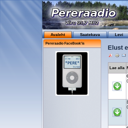
Avaleht
Saatekava
Levi
Pereraadio FaceBook'is
Elust 
Lae alla