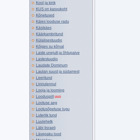
Kool ja kirik
KUS on kasvukoht
Kõnetused
Käies looduse radu
Käsikäes
Käärkambritund
Külalisestuudio
Kõiges su kõrval
Laste unejutt ja õhtupalve
Lastestuudio
Laudate Dominum
Laulan suust ja südamest
Leeritund
Linnulennul
Looja ja looming
Looduspilt
uus
Lootuse aeg
Lootusõpetuse lugu
Luterlik tund
Luulehetk
Läbi Iisraeli
Lävepaku lood