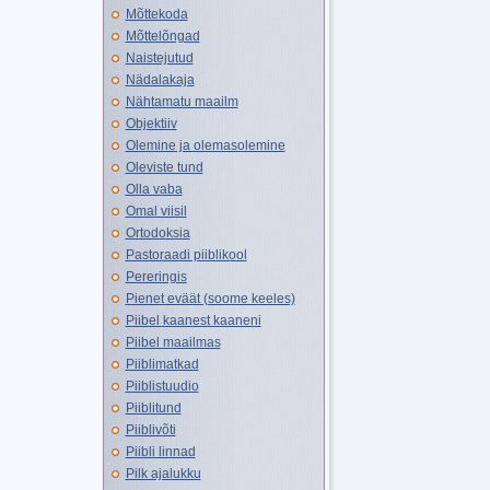
Mõttekoda
Mõttelõngad
Naistejutud
Nädalakaja
Nähtamatu maailm
Objektiiv
Olemine ja olemasolemine
Oleviste tund
Olla vaba
Omal viisil
Ortodoksia
Pastoraadi piiblikool
Pereringis
Pienet eväät (soome keeles)
Piibel kaanest kaaneni
Piibel maailmas
Piiblimatkad
Piiblistuudio
Piiblitund
Piiblivõti
Piibli linnad
Pilk ajalukku