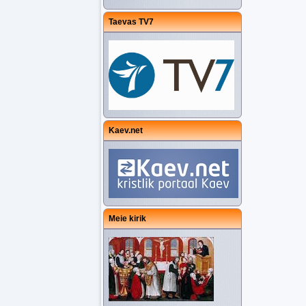
Taevas TV7
Kaev.net
Meie kirik