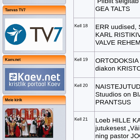
Piiblit selgit
GEA TALTS
Taevas TV7
Kell 18
ERR uudised,
KARL RISTIKIV
VALVE REHE
Kell 19
ORTODOKSIA s
Kaev.net
diakon KRISTO
Kell 20
NAISTEJUTUD
Stuudios on 
Meie kirik
PRANTSUS
Kell 21
Loeb HILLE K
jutukesest „V
ning pastor 