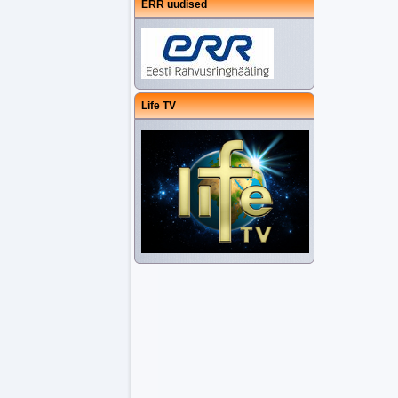
ERR uudised
Life TV