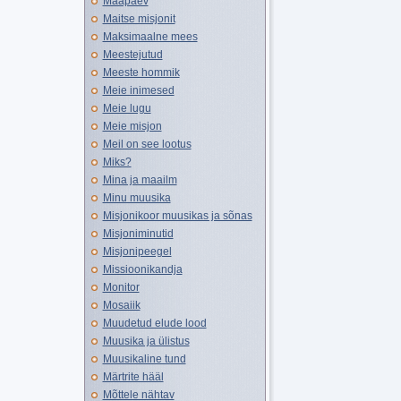
Maapäev
Maitse misjonit
Maksimaalne mees
Meestejutud
Meeste hommik
Meie inimesed
Meie lugu
Meie misjon
Meil on see lootus
Miks?
Mina ja maailm
Minu muusika
Misjonikoor muusikas ja sõnas
Misjoniminutid
Misjonipeegel
Missioonikandja
Monitor
Mosaiik
Muudetud elude lood
Muusika ja ülistus
Muusikaline tund
Märtrite hääl
Mõttele nähtav