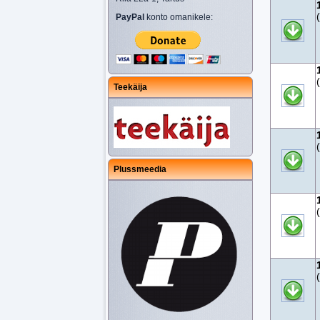
PayPal
konto omanikele:
Teekäija
Plussmeedia