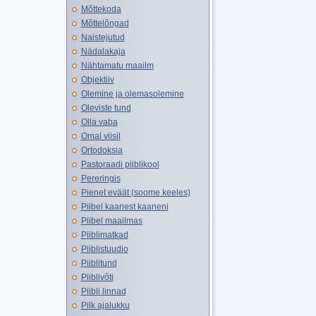
Mõttekoda
Mõttelõngad
Naistejutud
Nädalakaja
Nähtamatu maailm
Objektiiv
Olemine ja olemasolemine
Oleviste tund
Olla vaba
Omal viisil
Ortodoksia
Pastoraadi piiblikool
Pereringis
Pienet eväät (soome keeles)
Piibel kaanest kaaneni
Piibel maailmas
Piiblimatkad
Piiblistuudio
Piiblitund
Piiblivõti
Piibli linnad
Pilk ajalukku