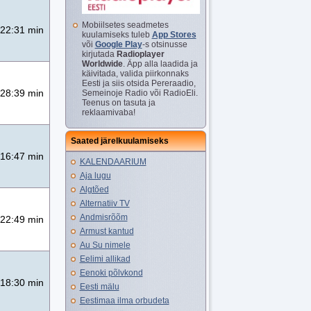
Mobiilsetes seadmetes
22:31 min
kuulamiseks tuleb
App Stores
või
Google Play
-s otsinusse
kirjutada
Radioplayer
Worldwide
. Äpp alla laadida ja
käivitada, valida piirkonnaks
Eesti ja siis otsida Pereraadio,
28:39 min
Semeinoje Radio või RadioEli.
Teenus on tasuta ja
reklaamivaba!
Saated järelkuulamiseks
16:47 min
KALENDAARIUM
Aja lugu
Algtõed
Alternatiiv TV
Andmisrõõm
22:49 min
Armust kantud
Au Su nimele
Eelimi allikad
Eenoki põlvkond
18:30 min
Eesti mälu
Eestimaa ilma orbudeta