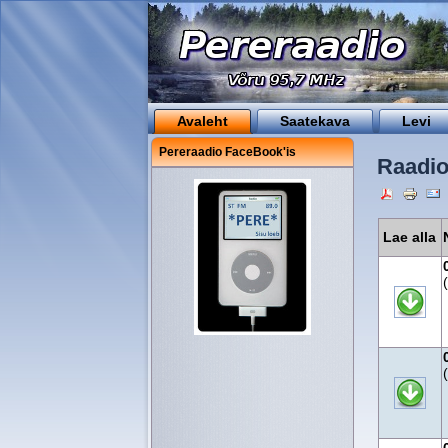
Avaleht
Saatekava
Levi
Pereraadio FaceBook'is
Raadio
Lae alla