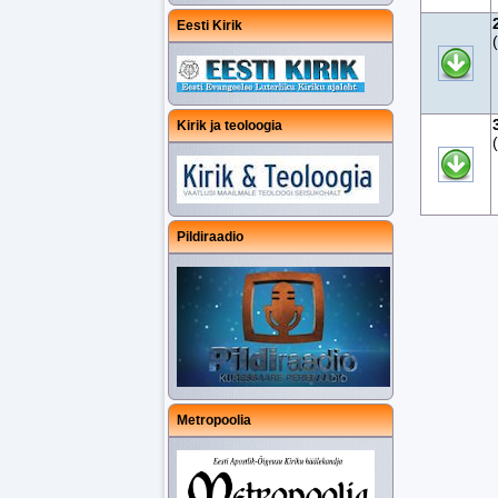
Eesti Kirik
Kirik ja teoloogia
Pildiraadio
Metropoolia