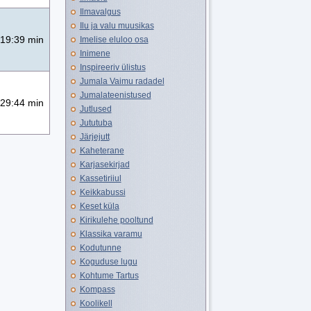
Ilmavalgus
Ilu ja valu muusikas
19:39 min
Imelise eluloo osa
Inimene
Inspireeriv ülistus
Jumala Vaimu radadel
Jumalateenistused
29:44 min
Jutlused
Jututuba
Järjejutt
Kaheterane
Karjasekirjad
Kassetiriiul
Keikkabussi
Keset küla
Kirikulehe pooltund
Klassika varamu
Kodutunne
Koguduse lugu
Kohtume Tartus
Kompass
Koolikell