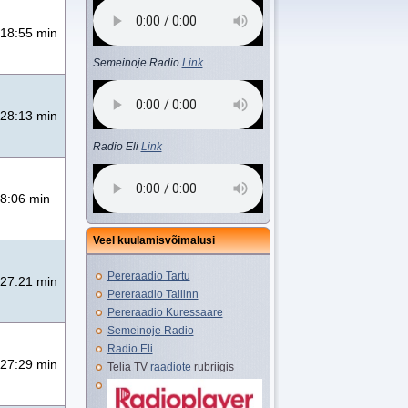
18:55 min
Semeinoje Radio
Link
28:13 min
Radio Eli
Link
8:06 min
Veel kuulamisvõimalusi
Pereraadio Tartu
27:21 min
Pereraadio Tallinn
Pereraadio Kuressaare
Semeinoje Radio
Radio Eli
27:29 min
Telia TV
raadiote
rubriigis