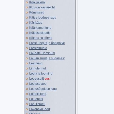
Kool ja kirik
KUS on kasvukoht
Kõnetused
Käies looduse radu
Käsikäes
Käärkambritund
Külalisestuudio
Kõiges su kõrval
Laste unejutt ja õhtupalve
Lastestuudio
Laudate Dominum
Laulan suust ja südamest
Leeritund
Linnulennul
Looja ja looming
Looduspilt
uus
Lootuse aeg
Lootusõpetuse lugu
Luterlik tund
Luulehetk
Läbi Iisraeli
Lävepaku lood