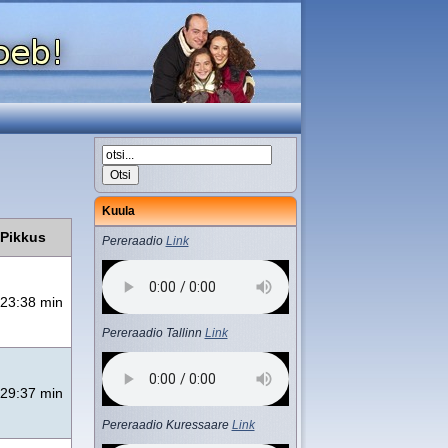
Kuula
Pikkus
Pereraadio
Link
23:38 min
Pereraadio Tallinn
Link
29:37 min
Pereraadio Kuressaare
Link