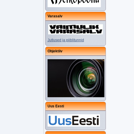
Varasalv
Jutlused ja piiblitunnid
Objektiiv
Uus Eesti