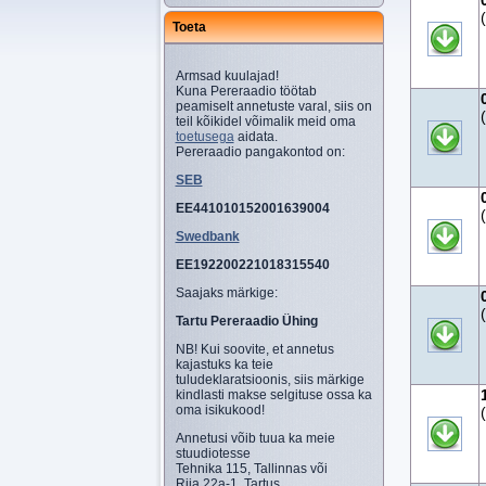
Toeta
Armsad kuulajad!
Kuna Pereraadio töötab
peamiselt annetuste varal, siis on
teil kõikidel võimalik meid oma
toetusega
aidata.
Pereraadio pangakontod on:
SEB
EE441010152001639004
Swedbank
EE192200221018315540
Saajaks märkige:
Tartu Pereraadio Ühing
NB! Kui soovite, et annetus
kajastuks ka teie
tuludeklaratsioonis, siis märkige
kindlasti makse selgituse ossa ka
oma isikukood!
Annetusi võib tuua ka meie
stuudiotesse
Tehnika 115, Tallinnas või
Riia 22a-1, Tartus