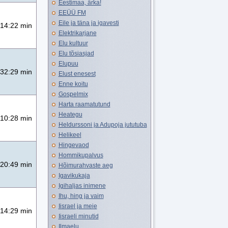
Eestimaa, ärka!
EEÜÜ FM
Eile ja täna ja igavesti
14:22 min
Elektrikarjane
Elu kultuur
Elu tõsiasjad
Elupuu
32:29 min
Elust enesest
Enne koitu
Gospelmix
Harta raamatutund
Heategu
10:28 min
Heldurssoni ja Adupoja jututuba
Helikeel
Hingevaod
Hommikupalvus
20:49 min
Hõimurahvaste aeg
Igavikukaja
Igihaljas inimene
Ihu, hing ja vaim
Iisrael ja meie
14:29 min
Iisraeli minutid
Ilmaelu