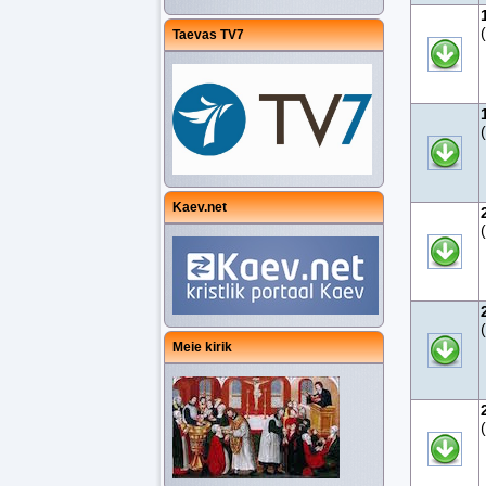
Taevas TV7
Kaev.net
Meie kirik