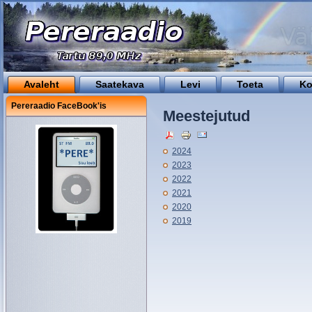
Avaleht
Saatekava
Levi
Toeta
Ko
Pereraadio FaceBook'is
Meestejutud
2024
2023
2022
2021
2020
2019