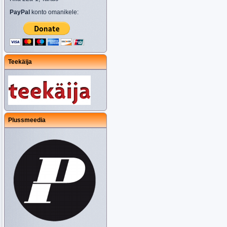
PayPal
konto omanikele:
Teekäija
Plussmeedia