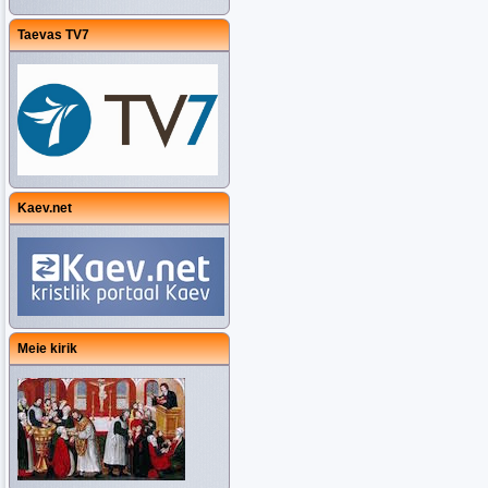
Taevas TV7
Kaev.net
Meie kirik