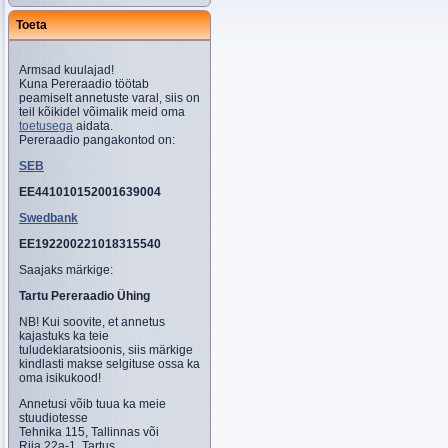
Toeta
Armsad kuulajad!
Kuna Pereraadio töötab
peamiselt annetuste varal, siis on
teil kõikidel võimalik meid oma
toetusega
aidata.
Pereraadio pangakontod on:
SEB
EE441010152001639004
Swedbank
EE192200221018315540
Saajaks märkige:
Tartu Pereraadio Ühing
NB! Kui soovite, et annetus
kajastuks ka teie
tuludeklaratsioonis, siis märkige
kindlasti makse selgituse ossa ka
oma isikukood!
Annetusi võib tuua ka meie
stuudiotesse
Tehnika 115, Tallinnas või
Riia 22a-1, Tartus