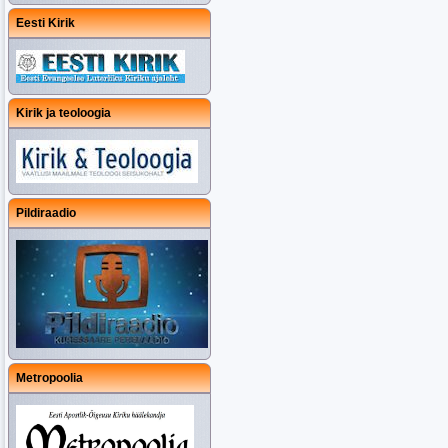
Eesti Kirik
Kirik ja teoloogia
Pildiraadio
Metropoolia