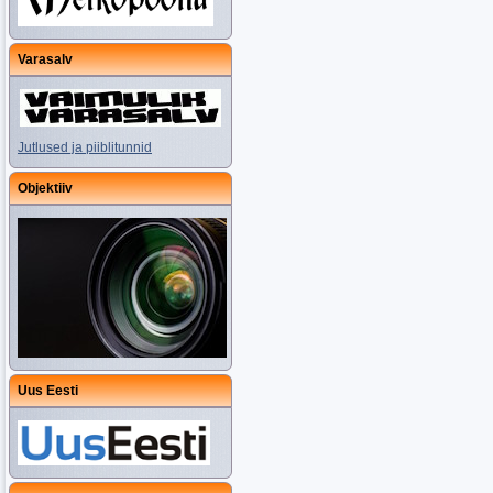
Varasalv
Jutlused ja piiblitunnid
Objektiiv
Uus Eesti