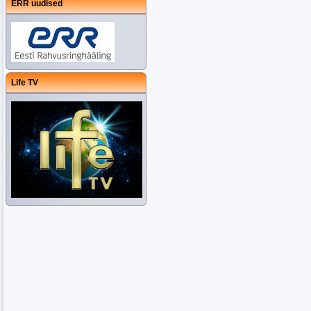
ERR uudised
Life TV