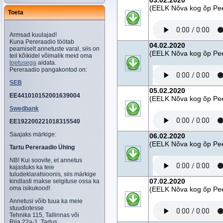
03.02.2020
(EELK Nõva kog õp Peet
Toeta
Armsad kuulajad!
Kuna Pereraadio töötab
04.02.2020
peamiselt annetuste varal, siis on
(EELK Nõva kog õp Peet
teil kõikidel võimalik meid oma
toetusega
aidata.
Pereraadio pangakontod on:
SEB
05.02.2020
EE441010152001639004
(EELK Nõva kog õp Peet
Swedbank
EE192200221018315540
Saajaks märkige:
06.02.2020
(EELK Nõva kog õp Peet
Tartu Pereraadio Ühing
NB! Kui soovite, et annetus
kajastuks ka teie
tuludeklaratsioonis, siis märkige
07.02.2020
kindlasti makse selgituse ossa ka
oma isikukood!
(EELK Nõva kog õp Peet
Annetusi võib tuua ka meie
stuudiotesse
Tehnika 115, Tallinnas või
Riia 22a-1, Tartus