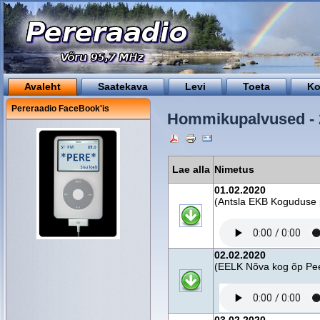
Avaleht
Saatekava
Levi
Toeta
Ko
Pereraadio FaceBook'is
Hommikupalvused - 2
Lae alla
Nimetus
01.02.2020
(Antsla EKB Koguduse 
02.02.2020
(EELK Nõva kog õp Peet