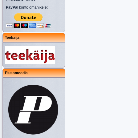
PayPal
konto omanikele:
Teekäija
Plussmeedia