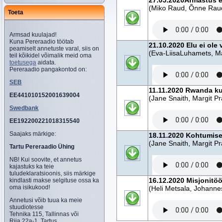
27.05.2020Armastus ei
(Miko Raud, Õnne Raud
Toeta
Armsad kuulajad!
Kuna Pereraadio töötab
21.10.2020 Elu ei ole 
peamiselt annetuste varal, siis on
(Eva-LiisaLuhamets, Ma
teil kõikidel võimalik meid oma
toetusega
aidata.
Pereraadio pangakontod on:
SEB
11.11.2020 Rwanda k
EE441010152001639004
(Jane Snaith, Margit Pr
Swedbank
EE192200221018315540
Saajaks märkige:
18.11.2020 Kohtumise
(Jane Snaith, Margit Pr
Tartu Pereraadio Ühing
NB! Kui soovite, et annetus
kajastuks ka teie
tuludeklaratsioonis, siis märkige
16.12.2020 Misjonitö
kindlasti makse selgituse ossa ka
oma isikukood!
(Heli Metsala, Johanne
Annetusi võib tuua ka meie
stuudiotesse
Tehnika 115, Tallinnas või
Riia 22a-1, Tartus