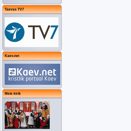
Taevas TV7
Kaev.net
Meie kirik