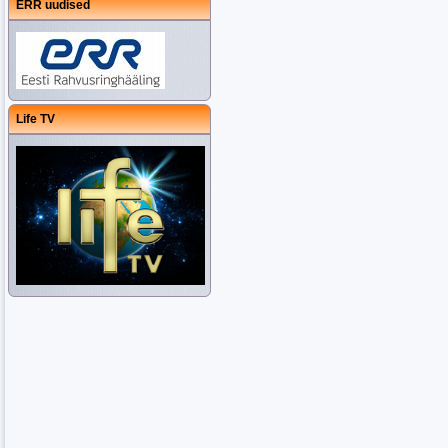
ERR uudised
Life TV