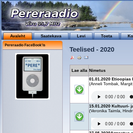
Avaleht
Saatekava
Levi
Toeta
Ko
Pereraadio FaceBook'is
Teelised - 2020
Lae alla
Nimetus
01.01.2020 Etioopias 
(Anneli Tombak, Margit
15.01.2020 Kultuuri- 
(Veronika Taimla, Hind