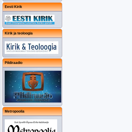
Eesti Kirik
Kirik ja teoloogia
Pildiraadio
Metropoolia