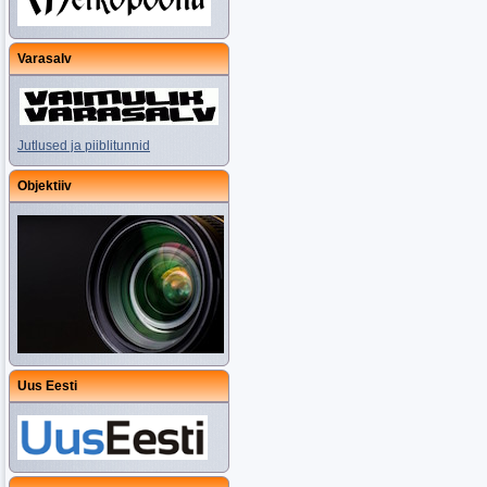
Varasalv
Jutlused ja piiblitunnid
Objektiiv
Uus Eesti