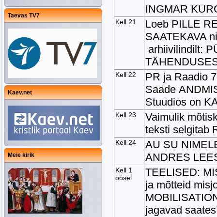
INGMAR KURG
Taevas TV7
Kell 21
Loeb PILLE RE
SAATEKAVA ni
arhiivilindi
TÄHENDUSEST
Kell 22
PR ja Raadio 
Saade ANDMI
Kaev.net
Stuudios on 
Kell 23
Vaimulik mõtiskl
teksti selgit
Kell 24
AU SU NIMELE
ANDRES LEES
Meie kirik
Kell 1
TEELISED: MI
öösel
ja mõtteid mis
MOBILISATION
jagavad saate