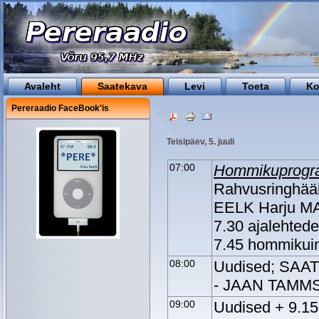
Avaleht
Saatekava
Levi
Toeta
Ko
Pereraadio FaceBook'is
Teisipäev, 5. juuli
07:00
Hommikuprogr
Rahvusringhääl
EELK Harju MA
7.30 ajalehtede
7.45 hommikuin
08:00
Uudised; SAAT
- JAAN TAMM
09:00
Uudised + 9.1