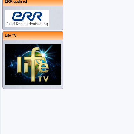
ERR uudised
Life TV