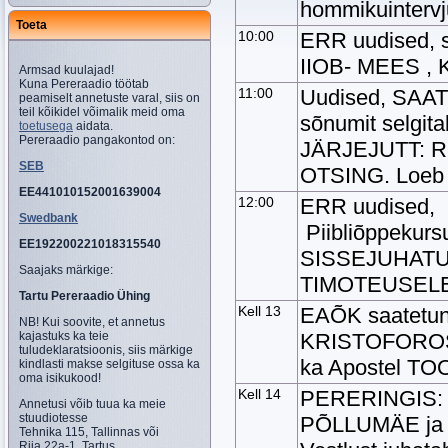
hommikuintervj
Toeta
10:00
ERR uudised, s
IIOB- MEES , 
Armsad kuulajad!
Kuna Pereraadio töötab
11:00
Uudised, SAATE
peamiselt annetuste varal, siis on
teil kõikidel võimalik meid oma
sõnumit selgi
toetusega
aidata.
Pereraadio pangakontod on:
JÄRJEJUTT: R
SEB
OTSING. Loeb
EE441010152001639004
12:00
ERR uudised,
Swedbank
Piibliõppekurs
EE192200221018315540
SISSEJUHATUS 
Saajaks märkige:
TIMOTEUSELE
Tartu Pereraadio Ühing
Kell 13
EAÕK saatetu
NB! Kui soovite, et annetus
kajastuks ka teie
KRISTOFOROS
tuludeklaratsioonis, siis märkige
ka Apostel T
kindlasti makse selgituse ossa ka
oma isikukood!
Kell 14
PERERINGIS: 
Annetusi võib tuua ka meie
stuudiotesse
PÕLLUMÄE ja n
Tehnika 115, Tallinnas või
Riia 22a-1, Tartus