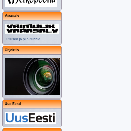
Varasalv
Jutlused ja piiblitunnid
Objektiiv
Uus Eesti