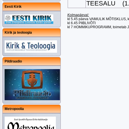
TEESALU
(1.
Eesti Kirik
Kolmapäeval:
kl 5.45 päeva VAIMULIK MÕTISKLUS, kl
kl 6.45 PIIBLIVÕTI
kl 7 HOMMIKUPROGRAMM, toimetab
Kirik ja teoloogia
Pildiraadio
Metropoolia