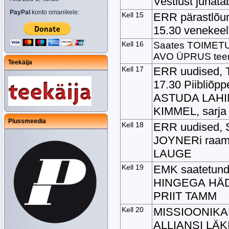
Vestlust juhat
PayPal
konto omanikele:
Kell 15
ERR pärastlõu
15.30 venekeel
Kell 16
Saates TOIMETU
AVO ÜPRUS tee
Teekäija
Kell 17
ERR uudised, T
17.30 Piibliõp
ASTUDA LAHIN
KIMMEL, sarja 
Plussmeedia
Kell 18
ERR uudised,
JOYNERi raam
LAUGE
Kell 19
EMK saatetu
HINGEGA HÄ
PRIIT TAMM
Kell 20
MISSIOONIKA
ALLIANSI LÄKIT