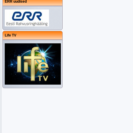
ERR uudised
Life TV