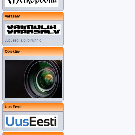
Varasalv
Jutlused ja piiblitunnid
Objektiiv
Uus Eesti