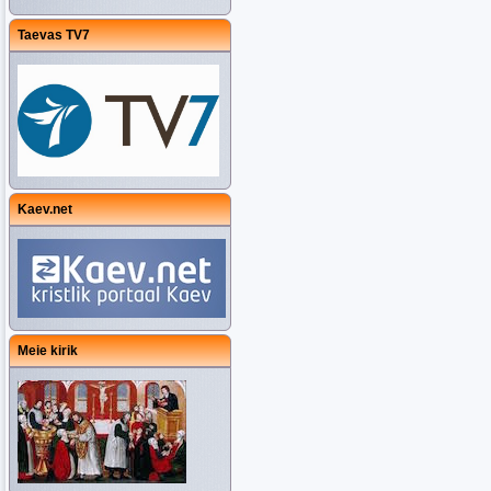
Taevas TV7
Kaev.net
Meie kirik