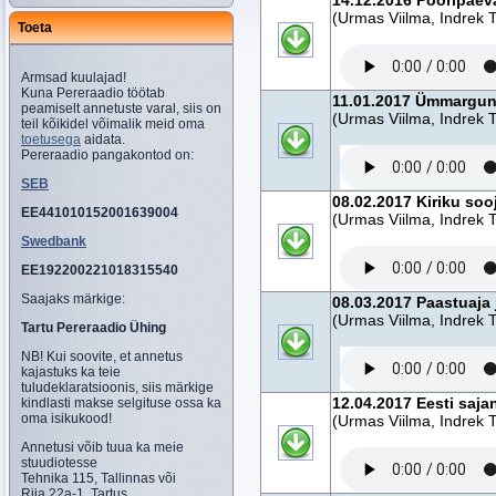
14.12.2016 Pööripäev
(Urmas Viilma, Indrek T
Toeta
Armsad kuulajad!
Kuna Pereraadio töötab
11.01.2017 Ümmargune
peamiselt annetuste varal, siis on
(Urmas Viilma, Indrek T
teil kõikidel võimalik meid oma
toetusega
aidata.
Pereraadio pangakontod on:
SEB
08.02.2017 Kiriku soo
EE441010152001639004
(Urmas Viilma, Indrek T
Swedbank
EE192200221018315540
Saajaks märkige:
08.03.2017 Paastuaja 
(Urmas Viilma, Indrek T
Tartu Pereraadio Ühing
NB! Kui soovite, et annetus
kajastuks ka teie
tuludeklaratsioonis, siis märkige
12.04.2017 Eesti saja
kindlasti makse selgituse ossa ka
oma isikukood!
(Urmas Viilma, Indrek T
Annetusi võib tuua ka meie
stuudiotesse
Tehnika 115, Tallinnas või
Riia 22a-1, Tartus