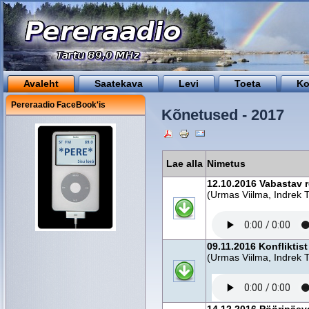
Avaleht
Saatekava
Levi
Toeta
Ko
Pereraadio FaceBook'is
Kõnetused - 2017
Lae alla
Nimetus
12.10.2016 Vabastav r
(Urmas Viilma, Indrek T
09.11.2016 Konfliktis
(Urmas Viilma, Indrek T