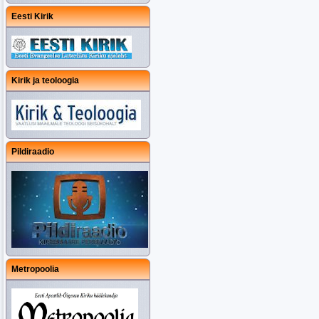
Eesti Kirik
Kirik ja teoloogia
Pildiraadio
Metropoolia