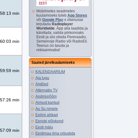
Mobiilsetes seadmetes
58:13 min
kuulamiseks tuleb
App Stores
või
Google Play
-s otsinusse
kirjutada
Radioplayer
Worldwide
. Äpp alla laadida ja
käivitada, valida piirkonnaks
Eesti ja siis otsida Pereraadio,
60:03 min
Semeinoje Radio või RadioEli.
Teenus on tasuta ja
reklaamivaba!
Saated järelkuulamiseks
59:59 min
KALENDAARIUM
Aja lugu
Algtõed
Alternatiiv TV
Andmisrõõm
57:26 min
Armust kantud
Au Su nimele
Eelimi allikad
Eenoki põlvkond
Eesti mälu
57:09 min
Eestimaa ilma orbudeta