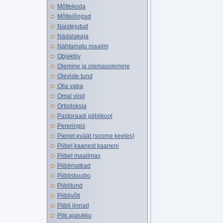
Mõttekoda
Mõttelõngad
Naistejutud
Nädalakaja
Nähtamatu maailm
Objektiiv
Olemine ja olemasolemine
Oleviste tund
Olla vaba
Omal viisil
Ortodoksia
Pastoraadi piiblikool
Pereringis
Pienet eväät (soome keeles)
Piibel kaanest kaaneni
Piibel maailmas
Piiblimatkad
Piiblistuudio
Piiblitund
Piiblivõti
Piibli linnad
Pilk ajalukku