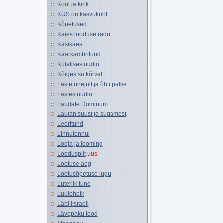
Kool ja kirik
KUS on kasvukoht
Kõnetused
Käies looduse radu
Käsikäes
Käärkambritund
Külalisestuudio
Kõiges su kõrval
Laste unejutt ja õhtupalve
Lastestuudio
Laudate Dominum
Laulan suust ja südamest
Leeritund
Linnulennul
Looja ja looming
Looduspilt
uus
Lootuse aeg
Lootusõpetuse lugu
Luterlik tund
Luulehetk
Läbi Iisraeli
Lävepaku lood