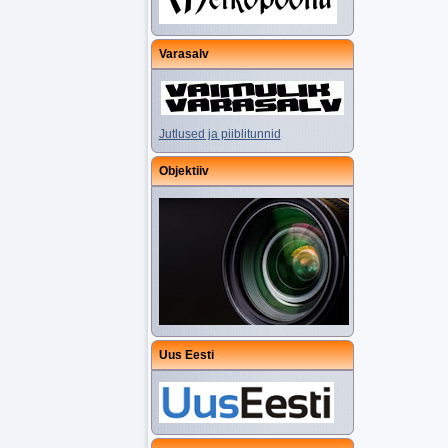
Varasalv
Jutlused ja piiblitunnid
Objektiiv
Uus Eesti