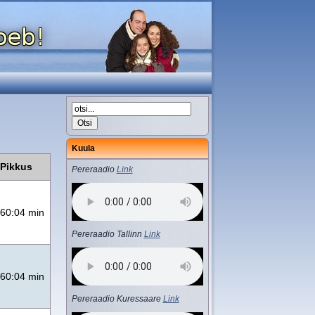
Kuula
Pikkus
Pereraadio
Link
60:04 min
Pereraadio Tallinn
Link
60:04 min
Pereraadio Kuressaare
Link