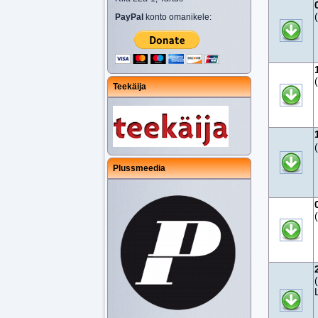
PayPal
konto omanikele:
Teekäija
Plussmeedia