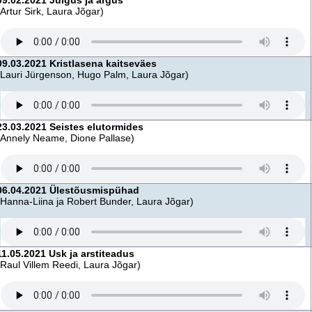
09.02.2021 Julgus ja argus
(Artur Sirk, Laura Jõgar)
09.03.2021 Kristlasena kaitseväes
(Lauri Jürgenson, Hugo Palm, Laura Jõgar)
23.03.2021 Seistes elutormides
(Annely Neame, Dione Pallase)
06.04.2021 Ülestõusmispühad
(Hanna-Liina ja Robert Bunder, Laura Jõgar)
11.05.2021 Usk ja arstiteadus
(Raul Villem Reedi, Laura Jõgar)