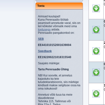
Toeta
Armsad kuulajad!
Kuna Pereraadio töötab
peamiselt annetuste varal, siis on
teil kõikidel võimalik meid oma
toetusega
aidata.
Pereraadio pangakontod on:
SEB
EE441010152001639004
Swedbank
EE192200221018315540
Saajaks märkige:
Tartu Pereraadio Ühing
NB! Kui soovite, et annetus
kajastuks ka teie
tuludeklaratsioonis, siis märkige
kindlasti makse selgituse ossa ka
oma isikukood!
Annetusi võib tuua ka meie
stuudiotesse
Tehnika 115, Tallinnas või
Riia 22a-1, Tartus