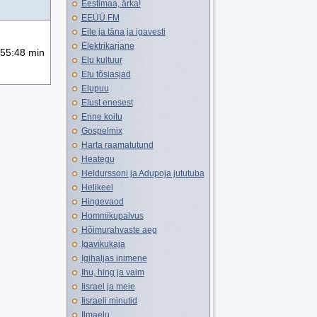
Eestimaa, ärka!
EEÜÜ FM
Eile ja täna ja igavesti
Elektrikarjane
55:48 min
Elu kultuur
Elu tõsiasjad
Elupuu
Elust enesest
Enne koitu
Gospelmix
Harta raamatutund
Heategu
Heldurssoni ja Adupoja jututuba
Helikeel
Hingevaod
Hommikupalvus
Hõimurahvaste aeg
Igavikukaja
Igihaljas inimene
Ihu, hing ja vaim
Iisrael ja meie
Iisraeli minutid
Ilmaelu