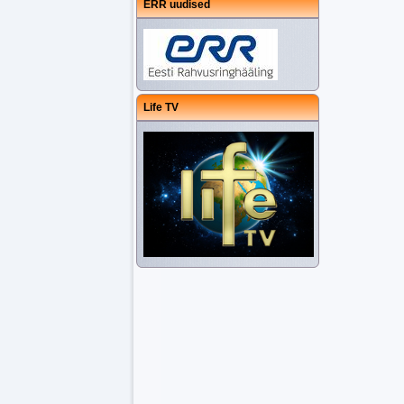
ERR uudised
Life TV