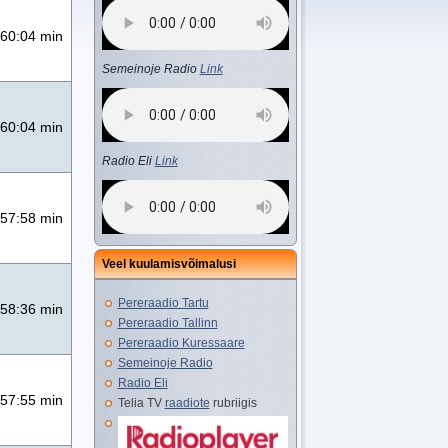
60:04 min
Semeinoje Radio
Link
60:04 min
Radio Eli
Link
57:58 min
Veel kuulamisvõimalusi
Pereraadio Tartu
58:36 min
Pereraadio Tallinn
Pereraadio Kuressaare
Semeinoje Radio
Radio Eli
57:55 min
Telia TV
raadiote
rubriigis