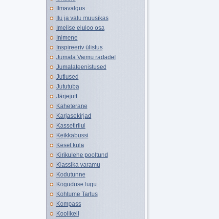
Ilmavalgus
Ilu ja valu muusikas
Imelise eluloo osa
Inimene
Inspireeriv ülistus
Jumala Vaimu radadel
Jumalateenistused
Jutlused
Jututuba
Järjejutt
Kaheterane
Karjasekirjad
Kassetiriiul
Keikkabussi
Keset küla
Kirikulehe pooltund
Klassika varamu
Kodutunne
Koguduse lugu
Kohtume Tartus
Kompass
Koolikell