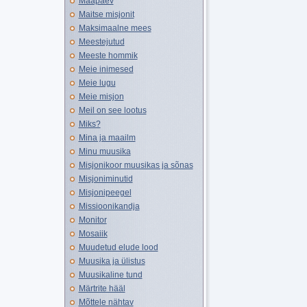
Maapäev
Maitse misjonit
Maksimaalne mees
Meestejutud
Meeste hommik
Meie inimesed
Meie lugu
Meie misjon
Meil on see lootus
Miks?
Mina ja maailm
Minu muusika
Misjonikoor muusikas ja sõnas
Misjoniminutid
Misjonipeegel
Missioonikandja
Monitor
Mosaiik
Muudetud elude lood
Muusika ja ülistus
Muusikaline tund
Märtrite hääl
Mõttele nähtav