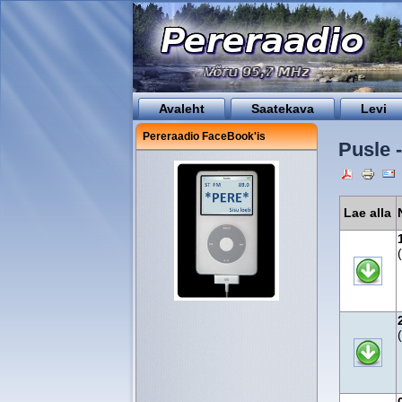
Avaleht
Saatekava
Levi
Pereraadio FaceBook'is
Pusle 
Lae alla