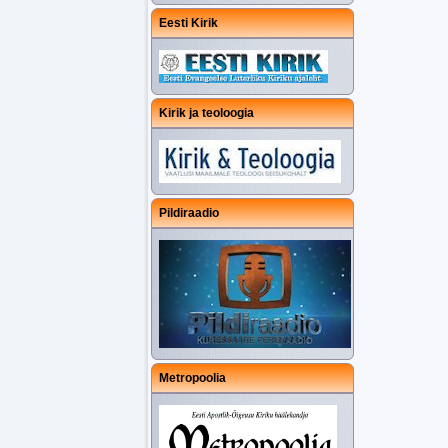
Eesti Kirik
Kirik ja teoloogia
Pildiraadio
Metropoolia