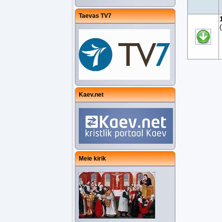
Taevas TV7
Kaev.net
Meie kirik