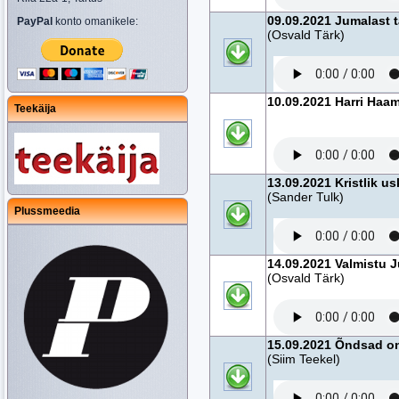
09.09.2021 Jumalast 
PayPal
konto omanikele:
(Osvald Tärk)
10.09.2021 Harri Haam
Teekäija
13.09.2021 Kristlik us
(Sander Tulk)
Plussmeedia
14.09.2021 Valmistu
(Osvald Tärk)
15.09.2021 Õndsad on
(Siim Teekel)