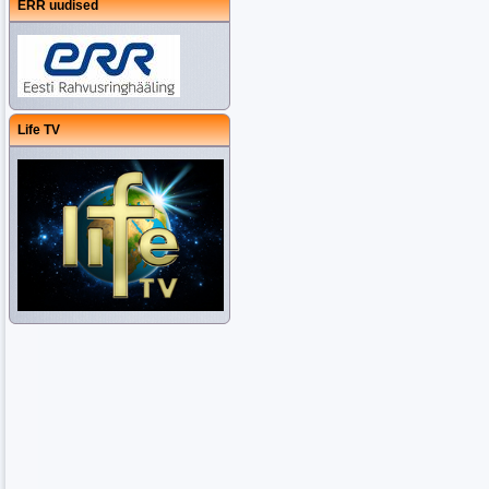
ERR uudised
Life TV