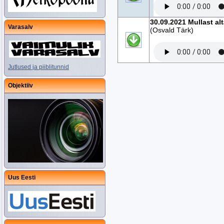
30.09.2021 Mullast al
Varasalv
(Osvald Tärk)
Jutlused ja piiblitunnid
Objektiiv
Uus Eesti