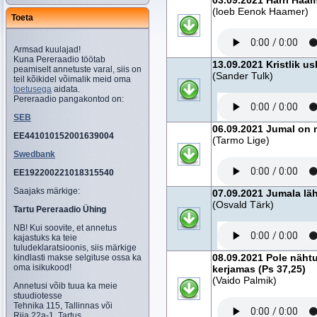
03.09.2021 Harri Haam
(loeb Eenok Haamer)
Toeta
Armsad kuulajad!
Kuna Pereraadio töötab
13.09.2021 Kristlik us
peamiselt annetuste varal, siis on
(Sander Tulk)
teil kõikidel võimalik meid oma
toetusega
aidata.
Pereraadio pangakontod on:
SEB
06.09.2021 Jumal on 
EE441010152001639004
(Tarmo Lige)
Swedbank
EE192200221018315540
Saajaks märkige:
07.09.2021 Jumala l
(Osvald Tärk)
Tartu Pereraadio Ühing
NB! Kui soovite, et annetus
kajastuks ka teie
tuludeklaratsioonis, siis märkige
08.09.2021 Pole nähtu
kindlasti makse selgituse ossa ka
oma isikukood!
kerjamas (Ps 37,25)
(Vaido Palmik)
Annetusi võib tuua ka meie
stuudiotesse
Tehnika 115, Tallinnas või
Riia 22a-1, Tartus