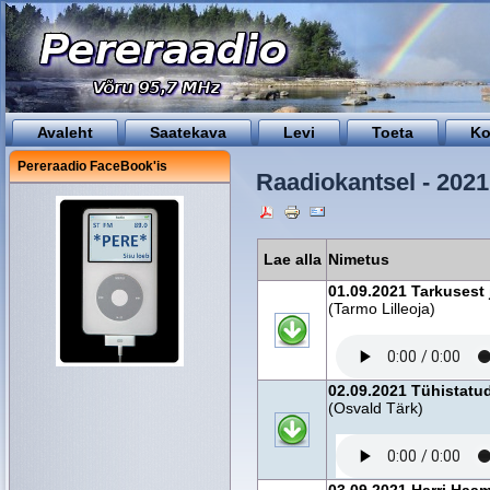
Avaleht
Saatekava
Levi
Toeta
Ko
Pereraadio FaceBook'is
Raadiokantsel - 2021
Lae alla
Nimetus
01.09.2021 Tarkusest j
(Tarmo Lilleoja)
02.09.2021 Tühistatud
(Osvald Tärk)