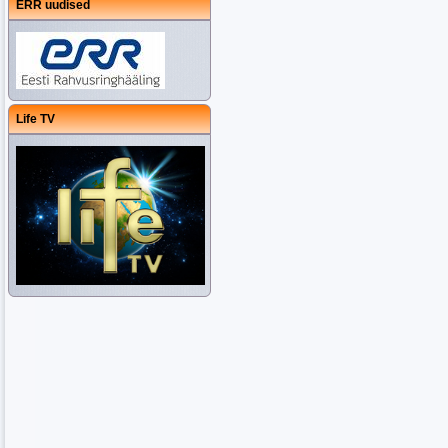
ERR uudised
Life TV