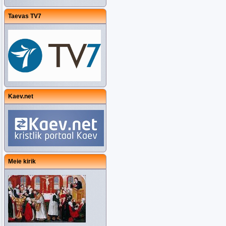
Taevas TV7
Kaev.net
Meie kirik