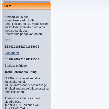
Toeta
Armsad kuulajad!
Kuna Pereraadio töötab
peamiselt annetuste varal, siis on
teil kõikidel võimalik meid oma
toetusega
aidata.
Pereraadio pangakontod on:
SEB
EE441010152001639004
Swedbank
EE192200221018315540
Saajaks märkige:
Tartu Pereraadio Ühing
NB! Kui soovite, et annetus
kajastuks ka teie
tuludeklaratsioonis, siis märkige
kindlasti makse selgituse ossa ka
oma isikukood!
Annetusi võib tuua ka meie
stuudiotesse
Tehnika 115, Tallinnas või
Riia 22a-1, Tartus