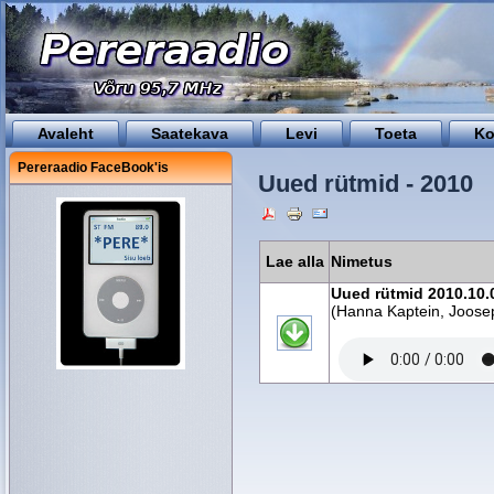
Avaleht
Saatekava
Levi
Toeta
Ko
Pereraadio FaceBook'is
Uued rütmid - 2010
Lae alla
Nimetus
Uued rütmid 2010.10.
(Hanna Kaptein, Joose