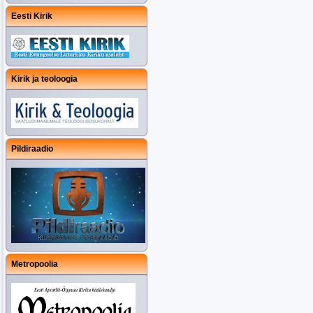
Eesti Kirik
Kirik ja teoloogia
Pildiraadio
Metropoolia