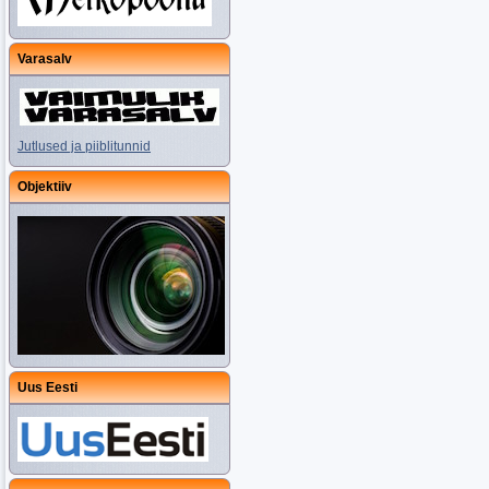
Varasalv
Jutlused ja piiblitunnid
Objektiiv
Uus Eesti