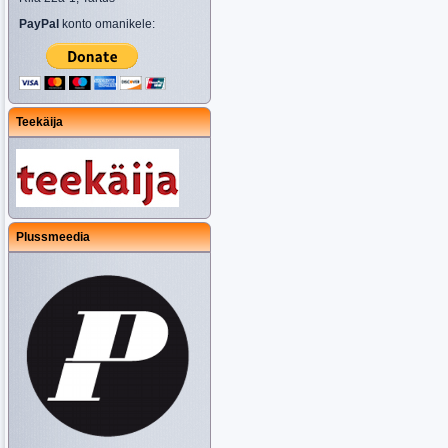
PayPal
konto omanikele:
Teekäija
Plussmeedia